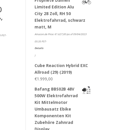
Prophete Damen
Limited Edition Alu
0
City 28 Zoll, RH 50
,
Elektrofahrrad, schwarz
matt, M
Amazon.de Price:
€
1.627,00
(as of 09/04/2023
8 PST-
05:35 PST-
Details
)
Cube Reaction Hybrid EXC
Allroad (29) (2019)
€
1.999,00
Bafang BBS02B 48V
500W Elektrofahrrad
Kit Mittelmotor
Umbausatz Ebike
Komponenten Kit
Zubehöre Zahnrad
Display…