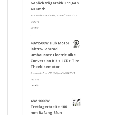
Gepäckträgerakku 11,6Ah
40 Km/h
Amazon.de Price:
€
1.098,00
(as of 04/04/2023
04:13 PST-
Details
)
48V1500W Hub Motor
lektro-Fahrrad
Umbausatz Electric Bike
Conversion Kit + LCD+ Tire
Theebikemotor
Amazon.de Price:
€
385,00
(as of 10/04/2023
05:09 PST-
Details
)
48V 1000W
Tretlagerbreite 100
mm Bafang 8fun