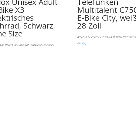
lox Unisex Adult
Telefunken
Bike X3
Multitalent C75
ektrisches
E-Bike City, weiß
hrrad, Schwarz,
28 Zoll
e Size
Amazon.de Price:
€
715,00
(as of 10/04/2023 05:0
Details
)
.de Price:
€
600,00
(as of 10/04/2023 05:08 PST-