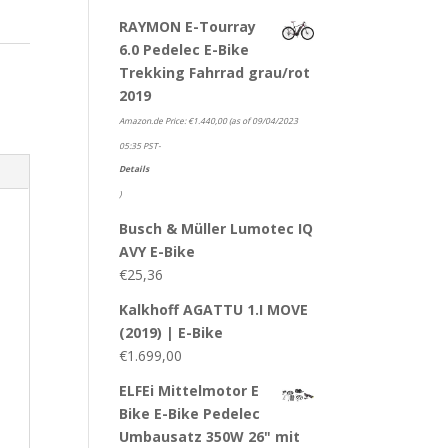
RAYMON E-Tourray
6.0 Pedelec E-Bike
Trekking Fahrrad grau/rot
2019
Amazon.de Price:
€
1.440,00
(as of 09/04/2023
05:35 PST-
Details
)
Busch & Müller Lumotec IQ
AVY E-Bike
€
25,36
Kalkhoff AGATTU 1.I MOVE
(2019) | E-Bike
€
1.699,00
ELFEi Mittelmotor E
Bike E-Bike Pedelec
Umbausatz 350W 26" mit