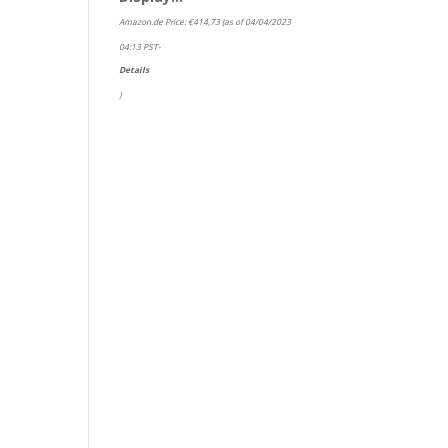
Amazon.de Price:
€
414,73
(as of 04/04/2023
04:13 PST-
Details
)