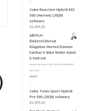
)
Cube Reaction Hybrid EXC
500 (Herren) (2020)
schwarz
€
2.469,05
ABYYLH
Elektrofahrrad
Klappbar Herren/Damen
Faltbar E-Bike Roller Adult
E-Faltrad
Amazon.de Price:
€
1.691,99
(as of 04/04/2023
04:13 PST-
Details
)
Cube Town Sport Hybrid
Pro 500 (2020) schwarz
€
2.399,00