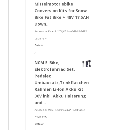
Mittelmotor ebike
Conversion Kits for Snow
Bike Fat Bike + 48V 17.5AH
Down…
Amazon.de Price:
€
1.269,00
(as of 09/04/2023
05:35 PST-
Details
)
NCM E-Bike,
Elektrofahrrad Set,
Pedelec
Umbausatz,Trinkflaschen
Rahmen Li-Ion Akku Kit
36V inkl. Akku Halterung
und…
Amazon.de Price:
€
390,00
(as of 10/04/2023
05:08 PST-
Details