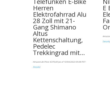
Telefunken E-Bike
Ni
Herren
E 
Elektrofahrrad Alu
El
28 Zoll mit 21-
Fa
Gang Shimano
On
Altus
Amazon
Kettenschaltung,
Details
)
Pedelec
Trekkingrad mit…
Amazon.de Price:
€
370,00
(as of 10/04/2023 05:08 PST-
Details
)