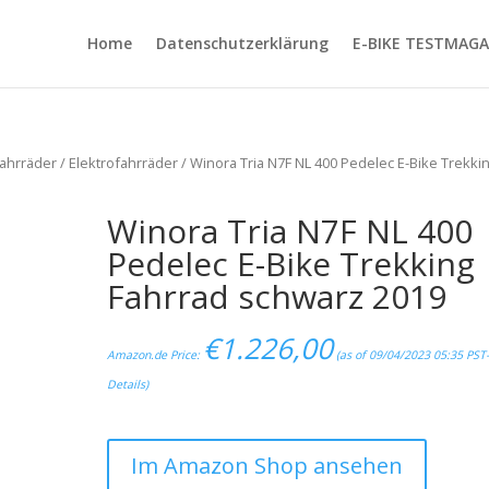
Home
Datenschutzerklärung
E-BIKE TESTMAGA
ahrräder
/
Elektrofahrräder
/ Winora Tria N7F NL 400 Pedelec E-Bike Trekki
Winora Tria N7F NL 400
Pedelec E-Bike Trekking
Fahrrad schwarz 2019
€
1.226,00
Amazon.de Price:
(as of 09/04/2023 05:35 PST
Details
)
Im Amazon Shop ansehen