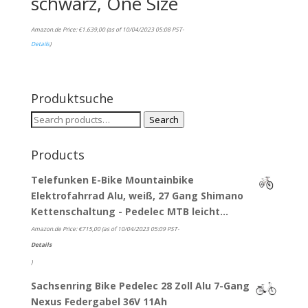
schwarz, One Size
Amazon.de Price:
€
1.639,00
(as of 10/04/2023 05:08 PST-
Details
)
Produktsuche
Search
Search
for:
Products
Telefunken E-Bike Mountainbike
Elektrofahrrad Alu, weiß, 27 Gang Shimano
Kettenschaltung - Pedelec MTB leicht…
Amazon.de Price:
€
715,00
(as of 10/04/2023 05:09 PST-
Details
)
Sachsenring Bike Pedelec 28 Zoll Alu 7-Gang
Nexus Federgabel 36V 11Ah