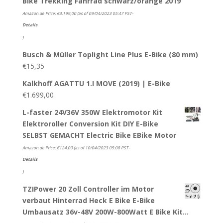
Bike Trekking Fahrrad schwarz/orange 2019
Amazon.de Price:
€
3.199,00
(as of 09/04/2023 05:47 PST-
Details
)
Busch & Müller Toplight Line Plus E-Bike (80 mm)
€
15,35
Kalkhoff AGATTU 1.I MOVE (2019) | E-Bike
€
1.699,00
L-faster 24V36V 350W Elektromotor Kit
Elektroroller Conversion Kit DIY E-Bike
SELBST GEMACHT Electric Bike EBike Motor
Amazon.de Price:
€
124,00
(as of 10/04/2023 05:08 PST-
Details
)
TZIPower 20 Zoll Controller im Motor
verbaut Hinterrad Heck E Bike E-Bike
Umbausatz 36v-48V 200W-800Watt E Bike Kit…