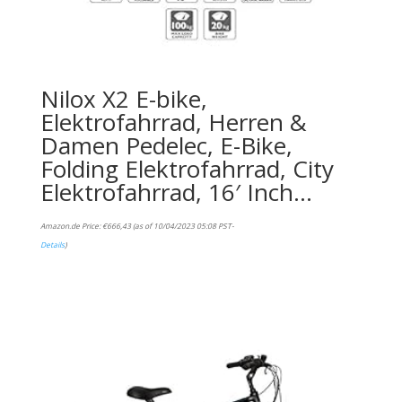
Nilox X2 E-bike,
Elektrofahrrad, Herren &
Damen Pedelec, E-Bike,
Folding Elektrofahrrad, City
Elektrofahrrad, 16′ Inch…
Amazon.de Price:
€
666,43
(as of 10/04/2023 05:08 PST-
Details
)