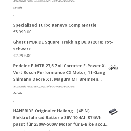
Amazon.de Price:
€
359,00
(as of 10/04/2023 05:09 PST-
Details
)
Specialized Turbo Kenevo Comp 6Fattie
€
5.990,00
Ghost HYBRIDE Square Trekking B8.8 (2018) rot-
schwarz
€
2.799,00
Pedelec E-MTB 27,5 Zoll Corratec E-Power X-
Vert Bosch Performance CX Motor, 11-Gang
Shimano Deore XT, Magura MT Bremsen…
Amazon.de Price:
€
800,00
(as of 04/04/2023 04:12 PST-
Details
)
HANERIDE Originaler Hailong （4PIN）
Elektrofahrrad Batterie 36V 10.4Ah 374Wh
passt für 250W-500W Motor für E-Bike accu…