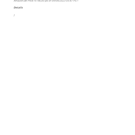
Amazon.de Price:
€
198,00
(as of 09/04/2023 05:47 PST-
Details
)