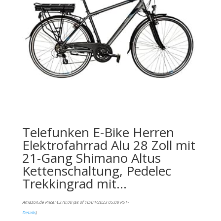
Telefunken E-Bike Herren
Elektrofahrrad Alu 28 Zoll mit
21-Gang Shimano Altus
Kettenschaltung, Pedelec
Trekkingrad mit…
Amazon.de Price:
€
370,00
(as of 10/04/2023 05:08 PST-
Details
)