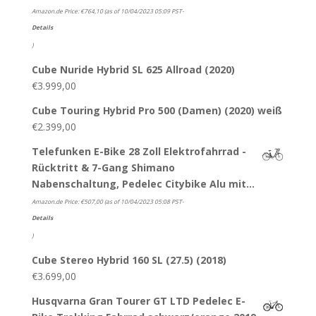
Amazon.de Price:
€
764,10
(as of 10/04/2023 05:09 PST-
Details
)
Cube Nuride Hybrid SL 625 Allroad (2020)
€
3.999,00
Cube Touring Hybrid Pro 500 (Damen) (2020) weiß
€
2.399,00
Telefunken E-Bike 28 Zoll Elektrofahrrad -
Rücktritt & 7-Gang Shimano
Nabenschaltung, Pedelec Citybike Alu mit…
Amazon.de Price:
€
507,00
(as of 10/04/2023 05:08 PST-
Details
)
Cube Stereo Hybrid 160 SL (27.5) (2018)
€
3.699,00
Husqvarna Gran Tourer GT LTD Pedelec E-