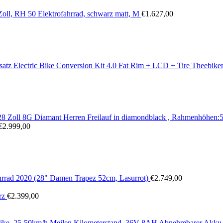
oll, RH 50 Elektrofahrrad, schwarz matt, M
€
1.627,00
z Electric Bike Conversion Kit 4.0 Fat Rim + LCD + Tire Theebike
28 Zoll 8G Diamant Herren Freilauf in diamondblack , Rahmenhöhen
€
2.999,00
hrrad 2020 (28" Damen Trapez 52cm, Lasurrot)
€
2.749,00
rz
€
2.399,00
nbike, 25-50km/h Meilen Kilometerstand, 36V 8AH Abnehmbarer Akku a