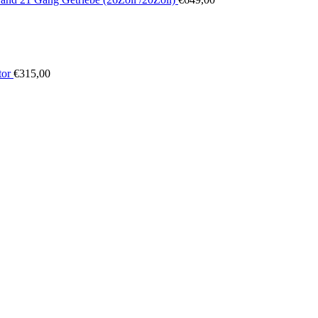
tor
€
315,00