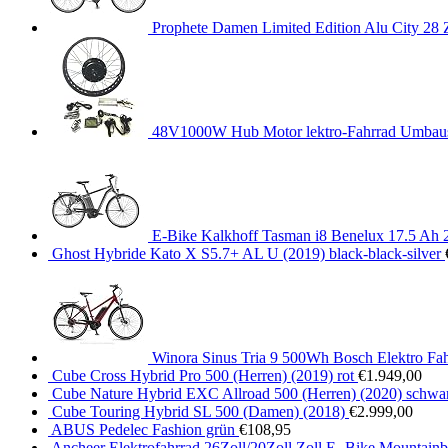
Prophete Damen Limited Edition Alu City 28 Z
48V1000W Hub Motor lektro-Fahrrad Umbausat
E-Bike Kalkhoff Tasman i8 Benelux 17.5 Ah 
Ghost Hybride Kato X S5.7+ AL U (2019) black-black-silver
Winora Sinus Tria 9 500Wh Bosch Elektro Fa
Cube Cross Hybrid Pro 500 (Herren) (2019) rot
€
1.949,00
Cube Nature Hybrid EXC Allroad 500 (Herren) (2020) schwa
Cube Touring Hybrid SL 500 (Damen) (2018)
€
2.999,00
ABUS Pedelec Fashion grün
€
108,95
Ancheer Elektrofahrrad 26Zoll/20Zoll Zoll E- Bike Mountai