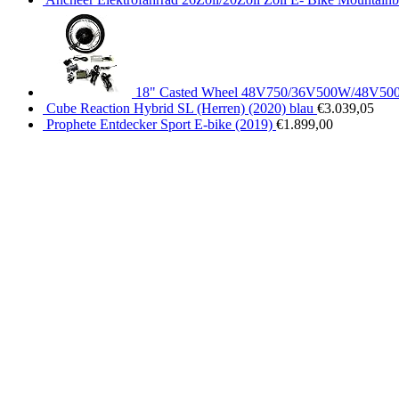
18" Casted Wheel 48V750/36V500W/48V500W
Cube Reaction Hybrid SL (Herren) (2020) blau
€
3.039,05
Prophete Entdecker Sport E-bike (2019)
€
1.899,00