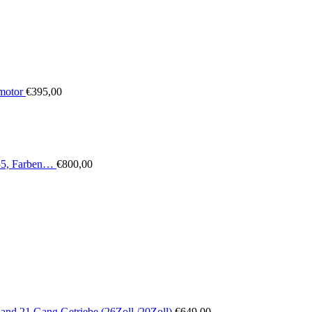
motor
€
395,00
:55, Farben…
€
800,00
nd 21 Gang Getriebe (26Zoll /20Zoll)
€
649,00