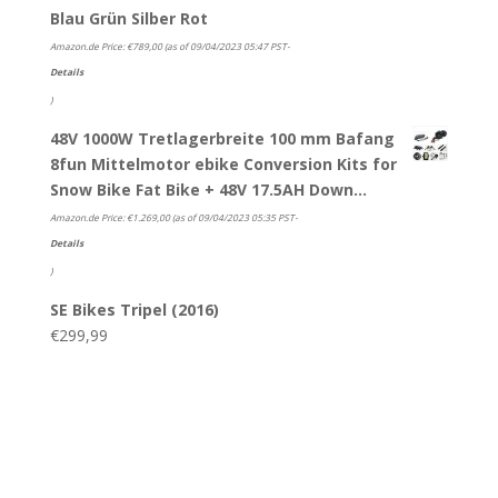
Blau Grün Silber Rot
Amazon.de Price:
€
789,00
(as of 09/04/2023 05:47 PST-
Details
)
48V 1000W Tretlagerbreite 100 mm Bafang
8fun Mittelmotor ebike Conversion Kits for
Snow Bike Fat Bike + 48V 17.5AH Down…
Amazon.de Price:
€
1.269,00
(as of 09/04/2023 05:35 PST-
Details
)
SE Bikes Tripel (2016)
€
299,99