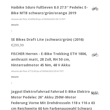
Haibike Sduro FullSeven 8.0 27.5'' Pedelec E-
Bike MTB schwarz/grün/orange 2019
Amazon.de Price:
€
3.899,00
(as of 04/04/2023 04:13 PST-
Details
)
SE Bikes Draft Lite (schwarz/grün) (2016)
€
299,99
FISCHER Herren - E-Bike Trekking ETH 1806,
anthrazit matt, 28 Zoll, RH 50 cm,
Hinterradmotor 45 Nm, 48 V Akku
Amazon.de Price:
€
715,00
(as of 09/04/2023 05:47 PST-
Details
)
Jagpol Elektrofahrrad Fahrrad E-Bike Elektro
Motor Pedelec 26" Akku 250W-Motor
Federung Vorne Mit Drehdrosseln 118 x 116 x 63
cm Reichweite 60 km Farbenauswahl Schwarz