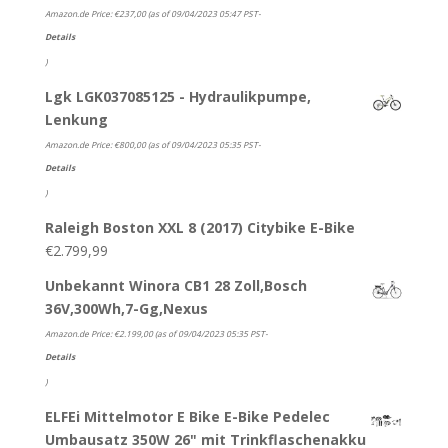
Amazon.de Price:
€
237,00
(as of 09/04/2023 05:47 PST-
Details
)
Lgk LGK037085125 - Hydraulikpumpe,
Lenkung
Amazon.de Price:
€
800,00
(as of 09/04/2023 05:35 PST-
Details
)
Raleigh Boston XXL 8 (2017) Citybike E-Bike
€
2.799,99
Unbekannt Winora CB1 28 Zoll,Bosch
36V,300Wh,7-Gg,Nexus
Amazon.de Price:
€
2.199,00
(as of 09/04/2023 05:35 PST-
Details
)
ELFEi Mittelmotor E Bike E-Bike Pedelec
Umbausatz 350W 26" mit Trinkflaschenakku