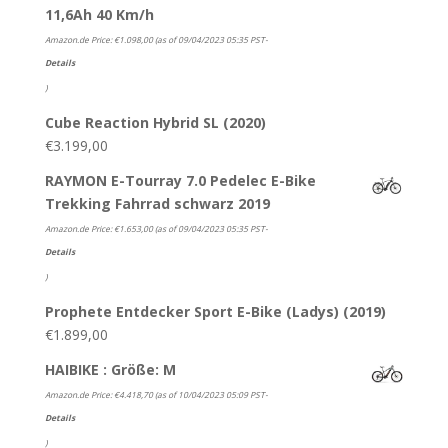
11,6Ah 40 Km/h
Amazon.de Price:
€
1.098,00
(as of 09/04/2023 05:35 PST-
Details
)
Cube Reaction Hybrid SL (2020)
€
3.199,00
RAYMON E-Tourray 7.0 Pedelec E-Bike
Trekking Fahrrad schwarz 2019
Amazon.de Price:
€
1.653,00
(as of 09/04/2023 05:35 PST-
Details
)
Prophete Entdecker Sport E-Bike (Ladys) (2019)
€
1.899,00
HAIBIKE : Größe: M
Amazon.de Price:
€
4.418,70
(as of 10/04/2023 05:09 PST-
Details
)