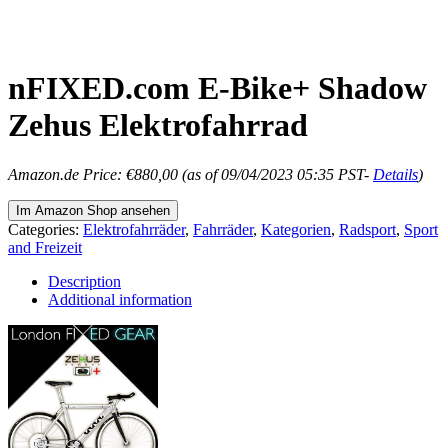
nFIXED.com E-Bike+ Shadow
Zehus Elektrofahrrad
Amazon.de Price:
€
880,00
(as of 09/04/2023 05:35 PST-
Details
)
Im Amazon Shop ansehen
Categories:
Elektrofahrräder
,
Fahrräder
,
Kategorien
,
Radsport
,
Sport
and Freizeit
Description
Additional information