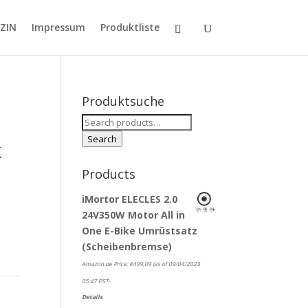
ZIN
Impressum
Produktliste
Produktsuche
Search
for:
Search
k
Products
iMortor ELECLES 2.0
24V350W Motor All in
One E-Bike Umrüstsatz
(Scheibenbremse)
Amazon.de Price:
€
499,09
(as of 09/04/2023
05:47 PST-
Details