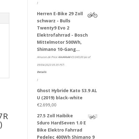
)
Herren E-Bike 29 Zoll
schwarz - Bulls
Twenty9 Evo 2
Elektrofahrrad - Bosch
Mittelmotor 500Wh,
Shimano 10-Gang…
Amazon.de Price:
€
3.399,00
€
3.049,00
(as of
09/04/2023 05:35 PST-
Details
)
Ghost Hybride Kato S3.9 AL
U (2019) black-white
€
2.699,00
7R
27.5 Zoll Haibike
)
Sduro HardSeven 1.0 E
Bike Elektro Fahrrad
Pedelec 400Wh Shimano 9