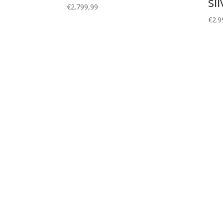
si
€
2.799,99
€
2.9