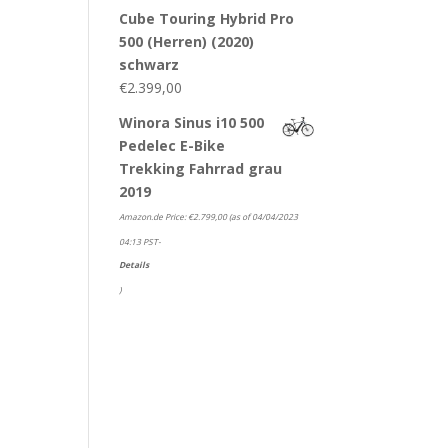
Cube Touring Hybrid Pro
500 (Herren) (2020)
schwarz
€
2.399,00
Winora Sinus i10 500
Pedelec E-Bike
Trekking Fahrrad grau
2019
Amazon.de Price:
€
2.799,00
(as of 04/04/2023
04:13 PST-
Details
)