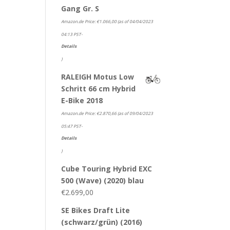
Gang Gr. S
Amazon.de Price:
€
1.066,00
(as of 04/04/2023
04:13 PST-
Details
)
RALEIGH Motus Low
Schritt 66 cm Hybrid
E-Bike 2018
Amazon.de Price:
€
2.870,66
(as of 09/04/2023
05:47 PST-
Details
)
Cube Touring Hybrid EXC
500 (Wave) (2020) blau
€
2.699,00
SE Bikes Draft Lite
(schwarz/grün) (2016)