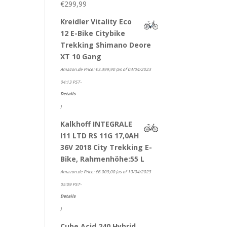
€
299,99
Kreidler Vitality Eco
12 E-Bike Citybike
Trekking Shimano Deore
XT 10 Gang
Amazon.de Price:
€
3.399,90
(as of 04/04/2023
04:13 PST-
Details
)
Kalkhoff INTEGRALE
I11 LTD RS 11G 17,0AH
36V 2018 City Trekking E-
Bike, Rahmenhöhe:55 L
Amazon.de Price:
€
6.009,00
(as of 10/04/2023
05:09 PST-
Details
)
Cube Acid 240 Hybrid