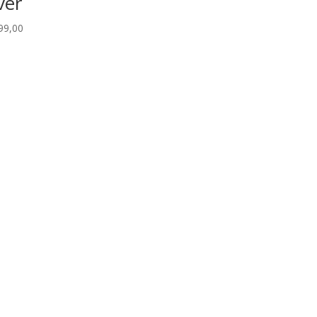
lver
99,00