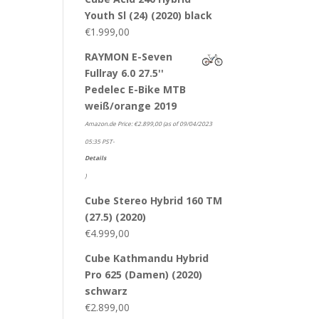
Youth Sl (24) (2020) black
€
1.999,00
RAYMON E-Seven
Fullray 6.0 27.5''
Pedelec E-Bike MTB
weiß/orange 2019
Amazon.de Price:
€
2.899,00
(as of 09/04/2023
05:35 PST-
Details
)
Cube Stereo Hybrid 160 TM
(27.5) (2020)
€
4.999,00
Cube Kathmandu Hybrid
Pro 625 (Damen) (2020)
schwarz
€
2.899,00