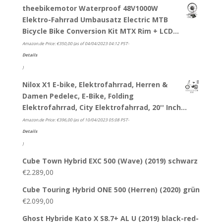
theebikemotor Waterproof 48V1000W
Elektro-Fahrrad Umbausatz Electric MTB
Bicycle Bike Conversion Kit MTX Rim + LCD…
Amazon.de Price:
€
350,00
(as of 04/04/2023 04:12 PST-
Details
)
Nilox X1 E-bike, Elektrofahrrad, Herren &
Damen Pedelec, E-Bike, Folding
Elektrofahrrad, City Elektrofahrrad, 20'' Inch…
Amazon.de Price:
€
396,00
(as of 10/04/2023 05:08 PST-
Details
)
Cube Town Hybrid EXC 500 (Wave) (2019) schwarz
€
2.289,00
Cube Touring Hybrid ONE 500 (Herren) (2020) grün
€
2.099,00
Ghost Hybride Kato X S8.7+ AL U (2019) black-red-