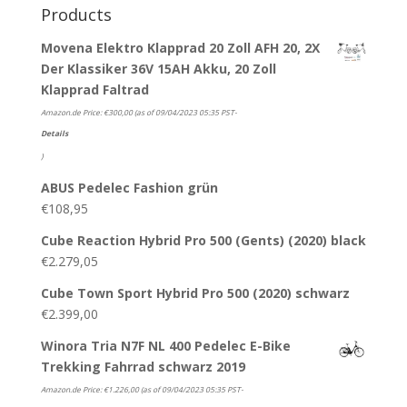
Products
Movena Elektro Klapprad 20 Zoll AFH 20, 2X
Der Klassiker 36V 15AH Akku, 20 Zoll
Klapprad Faltrad
Amazon.de Price:
€
300,00
(as of 09/04/2023 05:35 PST-
Details
)
ABUS Pedelec Fashion grün
€
108,95
Cube Reaction Hybrid Pro 500 (Gents) (2020) black
€
2.279,05
Cube Town Sport Hybrid Pro 500 (2020) schwarz
€
2.399,00
Winora Tria N7F NL 400 Pedelec E-Bike
Trekking Fahrrad schwarz 2019
Amazon.de Price:
€
1.226,00
(as of 09/04/2023 05:35 PST-