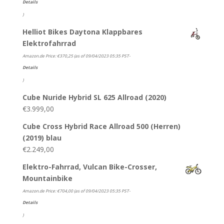
Details
)
Helliot Bikes Daytona Klappbares
Elektrofahrrad
Amazon.de Price:
€
370,25
(as of 09/04/2023 05:35 PST-
Details
)
Cube Nuride Hybrid SL 625 Allroad (2020)
€
3.999,00
Cube Cross Hybrid Race Allroad 500 (Herren)
(2019) blau
€
2.249,00
Elektro-Fahrrad, Vulcan Bike-Crosser,
Mountainbike
Amazon.de Price:
€
704,00
(as of 09/04/2023 05:35 PST-
Details
)