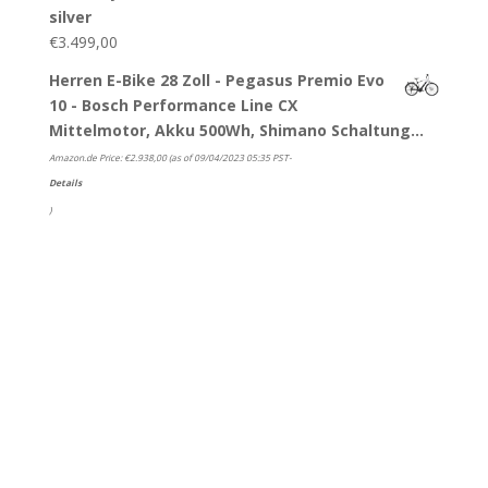
silver
€
3.499,00
Herren E-Bike 28 Zoll - Pegasus Premio Evo
10 - Bosch Performance Line CX
Mittelmotor, Akku 500Wh, Shimano Schaltung…
Amazon.de Price:
€
2.938,00
(as of 09/04/2023 05:35 PST-
Details
)