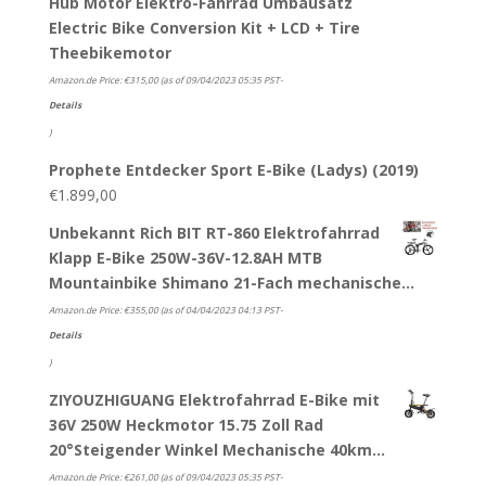
Hub Motor Elektro-Fahrrad Umbausatz
Electric Bike Conversion Kit + LCD + Tire
Theebikemotor
Amazon.de Price:
€
315,00
(as of 09/04/2023 05:35 PST-
Details
)
Prophete Entdecker Sport E-Bike (Ladys) (2019)
€
1.899,00
Unbekannt Rich BIT RT-860 Elektrofahrrad
Klapp E-Bike 250W-36V-12.8AH MTB
Mountainbike Shimano 21-Fach mechanische…
Amazon.de Price:
€
355,00
(as of 04/04/2023 04:13 PST-
Details
)
ZIYOUZHIGUANG Elektrofahrrad E-Bike mit
36V 250W Heckmotor 15.75 Zoll Rad
20°Steigender Winkel Mechanische 40km…
Amazon.de Price:
€
261,00
(as of 09/04/2023 05:35 PST-