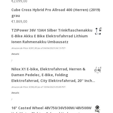
€
2.099,00
Cube Cross Hybrid Pro Allroad 400 (Herren) (2019)
grau
€
1.869,00
TZIPower 36V 13AH Silber Trinkflaschenakku
E-Bike Akku E Bike Elektrofahrrad Lithium
Ionen Rahmenakku Umbausatz
Amazon.de Price:
€
281,90
(as of 04/04/2023 04:13 PST-
Details
)
Nilox X1 E-bike, Elektrofahrrad, Herren &
Damen Pedelec, E-Bike, Folding
Elektrofahrrad, City Elektrofahrrad, 20'' Inch…
Amazon.de Price:
€
396,00
(as of 10/04/2023 05:08 PST-
Details
)
16" Casted Wheel 48V750/36V500W/48V500W