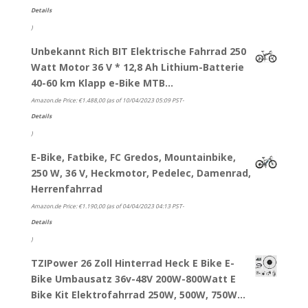
Details
)
Unbekannt Rich BIT Elektrische Fahrrad 250
Watt Motor 36 V * 12,8 Ah Lithium-Batterie
40-60 km Klapp e-Bike MTB…
Amazon.de Price:
€
1.488,00
(as of 10/04/2023 05:09 PST-
Details
)
E-Bike, Fatbike, FC Gredos, Mountainbike,
250 W, 36 V, Heckmotor, Pedelec, Damenrad,
Herrenfahrrad
Amazon.de Price:
€
1.190,00
(as of 04/04/2023 04:13 PST-
Details
)
TZIPower 26 Zoll Hinterrad Heck E Bike E-
Bike Umbausatz 36v-48V 200W-800Watt E
Bike Kit Elektrofahrrad 250W, 500W, 750W…