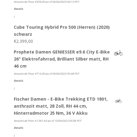
Amazon.de Price:
€
359,00
(as of 04/04/2023 04:13 PST-
Details
)
Cube Touring Hybrid Pro 500 (Herren) (2020)
schwarz
€
2.399,00
Prophete Damen GENIESSER e9.6 City E-Bike
26" Elektrofahrrad, Brilliant Silber matt, RH
46 cm
Amazon.de Price:
€
715,00
(as of 09/04/2023 05:48 PST-
Details
)
Fischer Damen - E-Bike Trekking ETD 1801,
anthrazit matt, 28 Zoll, RH 44 cm,
Hinterradmotor 25 Nm, 36 V Akku
Amazon.de Price:
€
1.061,65
(as of 10/04/2023 05:08 PST-
Details
)