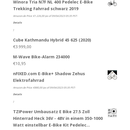
Winora Tria N7F NL 400 Pedelec E-Bike
Trekking Fahrrad schwarz 2019
Amazon.de Price:
€
1.226,00
(as of 09/04/2023 05:35 PST-
Details
)
Cube Kathmandu Hybrid 45 625 (2020)
€
3.999,00
M-Wave Bike-Alarm 234000
€
10,95
nFIXED.com E-Bike+ Shadow Zehus
Elektrofahrrad
Amazon.de Price:
€
880,00
(as of 09/04/2023 05:35 PST-
Details
)
TZIPower Umbausatz E Bike 27.5 Zoll
Hinterrad Heck 36V - 48V in einem 350-1000
Watt einstellbar E-Bike Kit Pedelec…