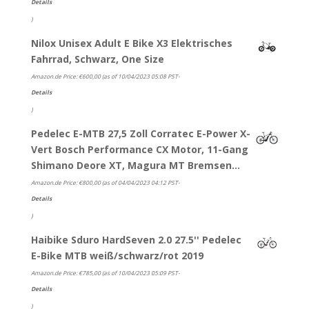
Details
)
Nilox Unisex Adult E Bike X3 Elektrisches
Fahrrad, Schwarz, One Size
Amazon.de Price:
€
600,00
(as of 10/04/2023 05:08 PST-
Details
)
Pedelec E-MTB 27,5 Zoll Corratec E-Power X-
Vert Bosch Performance CX Motor, 11-Gang
Shimano Deore XT, Magura MT Bremsen…
Amazon.de Price:
€
800,00
(as of 04/04/2023 04:12 PST-
Details
)
Haibike Sduro HardSeven 2.0 27.5'' Pedelec
E-Bike MTB weiß/schwarz/rot 2019
Amazon.de Price:
€
785,00
(as of 10/04/2023 05:09 PST-
Details
)