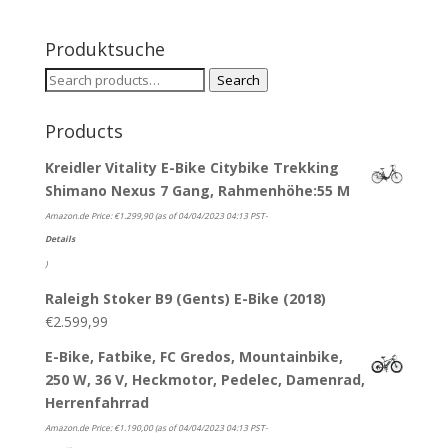
Produktsuche
Search
Search
for:
Products
Kreidler Vitality E-Bike Citybike Trekking
Shimano Nexus 7 Gang, Rahmenhöhe:55 M
Amazon.de Price:
€
1.299,90
(as of 04/04/2023 04:13 PST-
Details
)
Raleigh Stoker B9 (Gents) E-Bike (2018)
€
2.599,99
E-Bike, Fatbike, FC Gredos, Mountainbike,
250 W, 36 V, Heckmotor, Pedelec, Damenrad,
Herrenfahrrad
Amazon.de Price:
€
1.190,00
(as of 04/04/2023 04:13 PST-