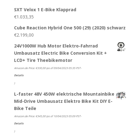
SXT Velox 1 E-Bike Klapprad
€
1.033,35
Cube Reaction Hybrid One 500 (29) (2020) schwarz
€
2.199,00
24V1000W Hub Motor Elektro-Fahrrad
Umbausatz Electric Bike Conversion Kit +
LCD+ Tire Theebikemotor
Amazon.de Price:
€
330,00
(as of 09/04/2023 05:35 PST-
Details
)
L-faster 48V 450W elektrische Mountainbike
Mid-Drive Umbausatz Elektro Bike Kit DIY E-
Bike Teile
Amazon.de Price:
€
345,00
(as of 10/04/2023 05:09 PST-
Details
)