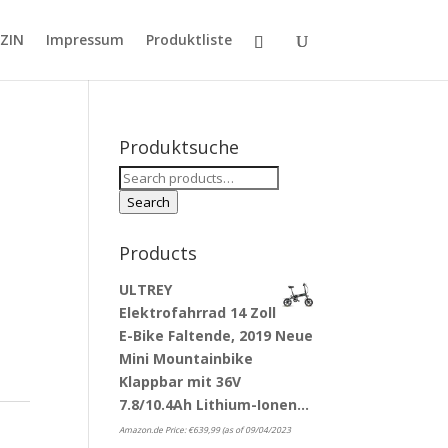
ZIN
Impressum
Produktliste
Produktsuche
Search
for:
Search
Products
ULTREY
Elektrofahrrad 14 Zoll
E-Bike Faltende, 2019 Neue
Mini Mountainbike
Klappbar mit 36V
7.8/10.4Ah Lithium-Ionen…
Amazon.de Price:
€
639,99
(as of 09/04/2023