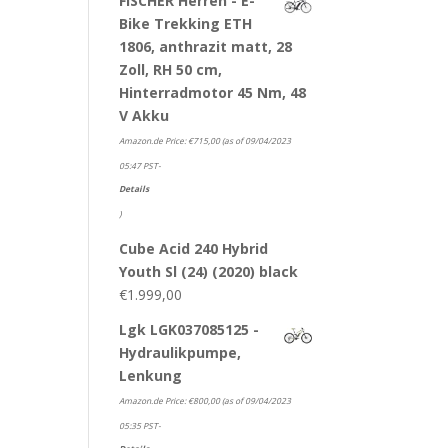
FISCHER Herren - E-
Bike Trekking ETH
1806, anthrazit matt, 28
Zoll, RH 50 cm,
Hinterradmotor 45 Nm, 48
V Akku
Amazon.de Price:
€
715,00
(as of 09/04/2023
05:47 PST-
Details
)
Cube Acid 240 Hybrid
Youth Sl (24) (2020) black
€
1.999,00
Lgk LGK037085125 -
Hydraulikpumpe,
Lenkung
Amazon.de Price:
€
800,00
(as of 09/04/2023
05:35 PST-