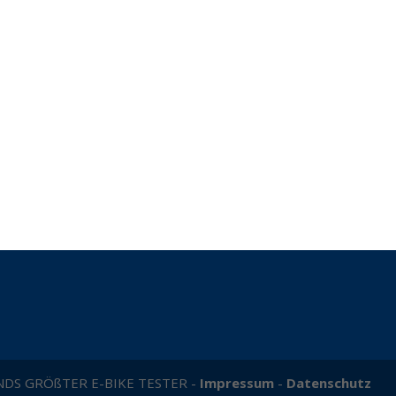
NDS GRÖßTER E-BIKE TESTER -
Impressum
-
Datenschutz