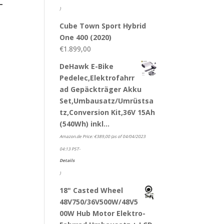
-
)
Cube Town Sport Hybrid
One 400 (2020)
€
1.899,00
DeHawk E-Bike
Pedelec,Elektrofahrr
ad Gepäckträger Akku
Set,Umbausatz/Umrüstsa
tz,Conversion Kit,36V 15Ah
(540Wh) inkl…
Amazon.de Price:
€
389,00
(as of 04/04/2023
04:13 PST-
Details
)
18" Casted Wheel
48V750/36V500W/48V5
00W Hub Motor Elektro-