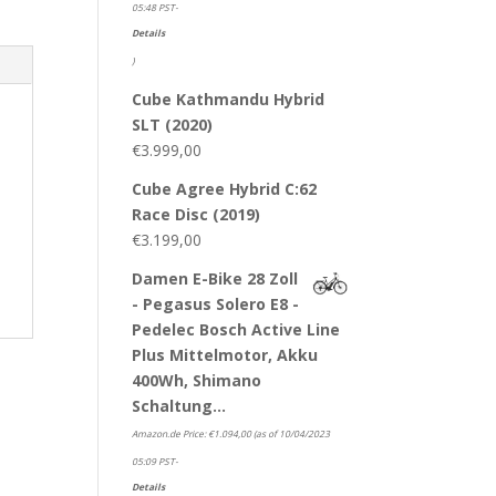
05:48 PST-
Details
)
Cube Kathmandu Hybrid
SLT (2020)
€
3.999,00
Cube Agree Hybrid C:62
Race Disc (2019)
€
3.199,00
Damen E-Bike 28 Zoll
- Pegasus Solero E8 -
Pedelec Bosch Active Line
Plus Mittelmotor, Akku
400Wh, Shimano
Schaltung…
Amazon.de Price:
€
1.094,00
(as of 10/04/2023
05:09 PST-
Details