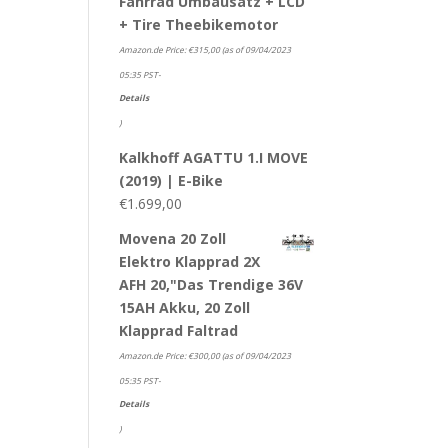
Fahrrad Umbausatz + LCD
+ Tire Theebikemotor
Amazon.de Price:
€
315,00
(as of 09/04/2023
05:35 PST-
Details
)
Kalkhoff AGATTU 1.I MOVE
(2019) | E-Bike
€
1.699,00
Movena 20 Zoll
Elektro Klapprad 2X
AFH 20,"Das Trendige 36V
15AH Akku, 20 Zoll
Klapprad Faltrad
Amazon.de Price:
€
300,00
(as of 09/04/2023
05:35 PST-
Details
)