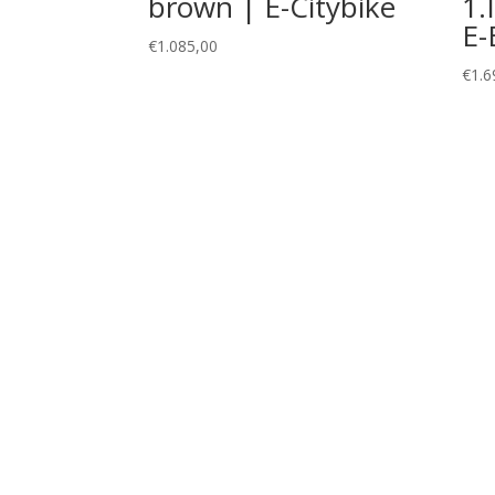
brown | E-Citybike
1.
E-
€
1.085,00
€
1.6