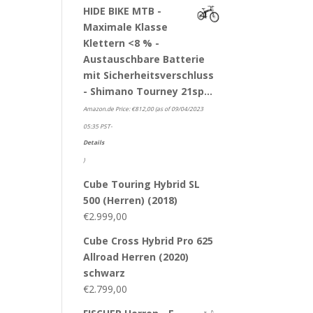
HIDE BIKE MTB -
Maximale Klasse
Klettern <8 % -
Austauschbare Batterie
mit Sicherheitsverschluss
- Shimano Tourney 21sp…
Amazon.de Price:
€
812,00
(as of 09/04/2023
05:35 PST-
Details
)
Cube Touring Hybrid SL
500 (Herren) (2018)
€
2.999,00
Cube Cross Hybrid Pro 625
Allroad Herren (2020)
schwarz
€
2.799,00