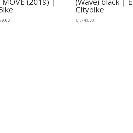
I MOVE (2019) |
(Wave) black | E
Bike
Citybike
99,00
€
1.740,00