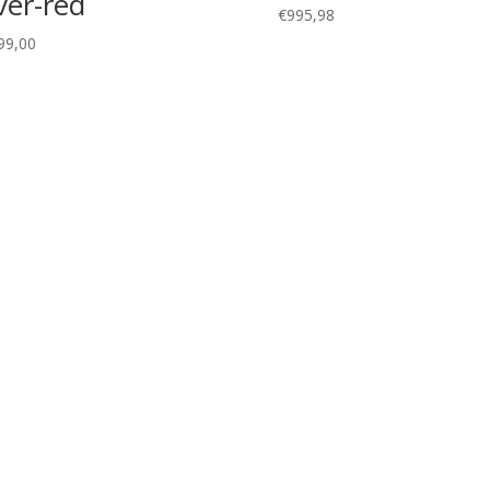
lver-red
€
995,98
99,00