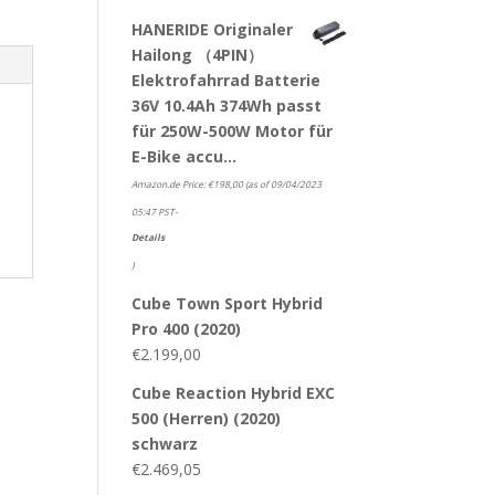
HANERIDE Originaler
Hailong （4PIN）
Elektrofahrrad Batterie
36V 10.4Ah 374Wh passt
für 250W-500W Motor für
E-Bike accu…
Amazon.de Price:
€
198,00
(as of 09/04/2023
05:47 PST-
Details
)
Cube Town Sport Hybrid
Pro 400 (2020)
€
2.199,00
Cube Reaction Hybrid EXC
500 (Herren) (2020)
schwarz
€
2.469,05