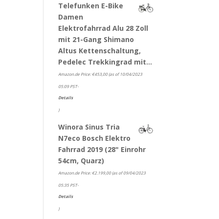
Telefunken E-Bike
Damen
Elektrofahrrad Alu 28 Zoll
mit 21-Gang Shimano
Altus Kettenschaltung,
Pedelec Trekkingrad mit…
Amazon.de Price:
€
453,00
(as of 10/04/2023
05:09 PST-
Details
)
Winora Sinus Tria
N7eco Bosch Elektro
Fahrrad 2019 (28" Einrohr
54cm, Quarz)
Amazon.de Price:
€
2.199,00
(as of 09/04/2023
05:35 PST-
Details
)