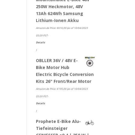
250W Heckmotor, 48V
13Ah 624Wh Samsung
Lithium-Ionen Akku
Amazon.de Price:
€
616,00
(as of 10/04/2023
05:09 PST-
Details
)
OBLLER 36V / 48V E-
Bike Motor Hub
Electric Bicycle Conversion
Kits 26" Front/Rear Motor
Amazon.de Price:
€
195,00
(as of 10/04/2023
05:09 PST-
Details
)
Prophete E-Bike Alu-
Tiefeinsteiger