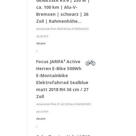
GENIESSER e9.4 | 250 W |
ca. 100 km | Alu-V-
Bremsen | schwarz | 26
Zoll | Rahmenhöhe…
Amazon.de Price:
€
665,00
(as of 09/04/2023
05:35 PST-
Details
)
Focus JARIFA² Active
Herren E-Bike 500Wh
E-Montainbike
Elektrofahrrad Sealblue
matt 2018 RH 36 cm / 27
Zoll
Amazon.de Price:
€
1.267,00
(as of 04/04/2023
04:13 PST-
Details
)