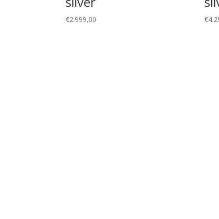
silver
si
€
2.999,00
€
4.2