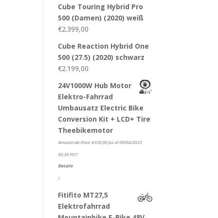
Cube Touring Hybrid Pro
500 (Damen) (2020) weiß
€
2.399,00
Cube Reaction Hybrid One
500 (27.5) (2020) schwarz
€
2.199,00
24V1000W Hub Motor
Elektro-Fahrrad
Umbausatz Electric Bike
Conversion Kit + LCD+ Tire
Theebikemotor
Amazon.de Price:
€
330,00
(as of 09/04/2023
05:35 PST-
Details
)
Fitifito MT27,5
Elektrofahrrad
Mountainbike E-Bike 48V