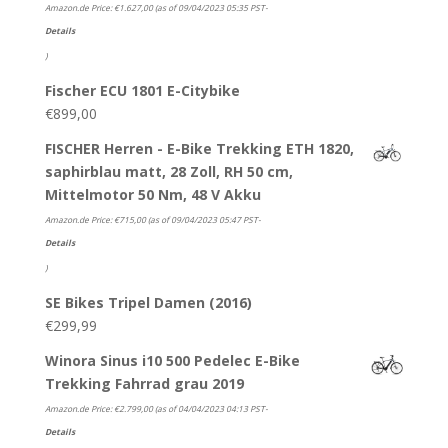
Amazon.de Price:
€
1.627,00
(as of 09/04/2023 05:35 PST-
Details
)
Fischer ECU 1801 E-Citybike
€
899,00
FISCHER Herren - E-Bike Trekking ETH 1820,
saphirblau matt, 28 Zoll, RH 50 cm,
Mittelmotor 50 Nm, 48 V Akku
Amazon.de Price:
€
715,00
(as of 09/04/2023 05:47 PST-
Details
)
SE Bikes Tripel Damen (2016)
€
299,99
Winora Sinus i10 500 Pedelec E-Bike
Trekking Fahrrad grau 2019
Amazon.de Price:
€
2.799,00
(as of 04/04/2023 04:13 PST-
Details