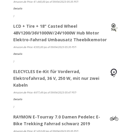
Amazon.de Price:
€
1.440,00
(as of 09/04/2023 05:35 PST-
Details
)
LCD + Tire + 18" Casted Wheel
48V1200/36V1000W/24V1000W Hub Motor
Elektro-Fahrrad Umbausatz Theebikemotor
Amazon.de Price:
€
335,00
(as of 09/04/2023 05:35 PST-
Details
)
ELECYCLES Ee-Kit für Vorderrad,
Elektrofahrrad, 36 V, 250 W, mit nur zwei
Kabeln
Amazon.de Price:
€
477,49
(as of 09/04/2023 05:47 PST-
Details
)
RAYMON E-Tourray 7.0 Damen Pedelec E-
Bike Trekking Fahrrad schwarz 2019
Amazon.de Price:
€
1.653,00
(as of 09/04/2023 05:35 PST-