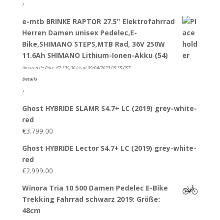
)
e-mtb BRINKE RAPTOR 27.5" Elektrofahrrad
Herren Damen unisex Pedelec,E-
Bike,SHIMANO STEPS,MTB Rad, 36V 250W
11.6Ah SHIMANO Lithium-Ionen-Akku (54)
Amazon.de Price:
€
2.399,00
(as of 09/04/2023 05:35 PST-
Details
)
Ghost HYBRIDE SLAMR S4.7+ LC (2019) grey-white-
red
€
3.799,00
Ghost HYBRIDE Lector S4.7+ LC (2019) grey-white-
red
€
2.999,00
Winora Tria 10 500 Damen Pedelec E-Bike
Trekking Fahrrad schwarz 2019: Größe:
48cm