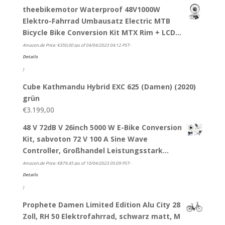
theebikemotor Waterproof 48V1000W
Elektro-Fahrrad Umbausatz Electric MTB
Bicycle Bike Conversion Kit MTX Rim + LCD…
Amazon.de Price:
€
350,00
(as of 04/04/2023 04:12 PST-
Details
)
Cube Kathmandu Hybrid EXC 625 (Damen) (2020)
grün
€
3.199,00
48 V 72dB V 26inch 5000 W E-Bike Conversion
Kit, sabvoton 72 V 100 A Sine Wave
Controller, Großhandel Leistungsstark…
Amazon.de Price:
€
879,45
(as of 10/04/2023 05:09 PST-
Details
)
Prophete Damen Limited Edition Alu City 28
Zoll, RH 50 Elektrofahrrad, schwarz matt, M