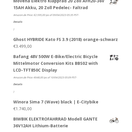
Movena Elektro Klapprad 20 Zoll AFH20-36V
15AH Akku, 20 Zoll Pedelec- Faltrad
Amazon.de Price:
€
2.595,00
(as of 09/04/2023 05:35 PST-
Details
)
Ghost HYBRIDE Kato FS 3.9 (2018) orange-schwarz
€
3.499,00
Bafang 48V 500W E-Bike/Electric Bicycle
Mittelmotor Conversion Kits BBS02 with
LCD-TFT850C Display
Amazon.de Price:
€
648,00
(as of 10/04/2023 05:09 PST-
Details
)
Winora Sima 7 (Wave) black | E-Citybike
€
1.740,00
BIWBIK ELEKTROFAHRRAD Modell GANTE
36V12AH Lithium-Batterie