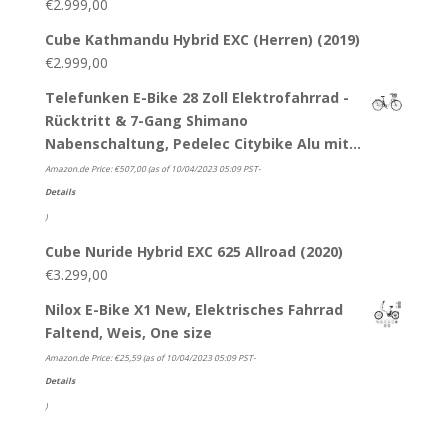
€
2.999,00
Cube Kathmandu Hybrid EXC (Herren) (2019)
€
2.999,00
Telefunken E-Bike 28 Zoll Elektrofahrrad -
Rücktritt & 7-Gang Shimano
Nabenschaltung, Pedelec Citybike Alu mit…
Amazon.de Price:
€
507,00
(as of 10/04/2023 05:09 PST-
Details
)
Cube Nuride Hybrid EXC 625 Allroad (2020)
€
3.299,00
Nilox E-Bike X1 New, Elektrisches Fahrrad
Faltend, Weis, One size
Amazon.de Price:
€
25,59
(as of 10/04/2023 05:09 PST-
Details
)