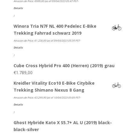
Amazon.de Price:
€
999,00
(as of 09/04/2023 05:47 PST-
Details
)
Winora Tria N7F NL 400 Pedelec E-Bike
Trekking Fahrrad schwarz 2019
Amazon.de Price:
€
1.226,00
(as of 09/04/2023 05:35 PST-
Details
)
Cube Cross Hybrid Pro 400 (Herren) (2019) grau
€
1.789,00
Kreidler Vitality Eco10 E-Bike Citybike
Trekking Shimano Nexus 8 Gang
Amazon.de Price:
€
3.299,90
(as of 10/04/2023 05:09 PST-
Details
)
Ghost Hybride Kato X S5.7+ AL U (2019) black-
black-silver