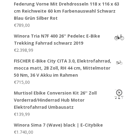
Federung Vorne Mit Drehdrosseln 118 x 116 x 63
cm Reichweite 60 km Farbenauswahl Schwarz
Blau Grün Silber Rot
€
789,00
Winora Tria N7F 400 26'' Pedelec E-Bike
Trekking Fahrrad schwarz 2019
€
2.398,99
FISCHER E-Bike City CITA 3.0, Elektrofahrrad,
mocca matt, 28 Zoll, RH 44 cm, Mittelmotor
50 Nm, 36 V Akku im Rahmen
€
715,00
Murtisol Ebike Conversion Kit 26'' Zoll
Vorderrad/Hinderrad Hub Motor
Elektrofahrrad Umbausatz
€
139,99
Winora Sima 7 (Wave) black | E-Citybike
€
1.740,00