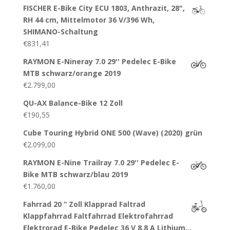
FISCHER E-Bike City ECU 1803, Anthrazit, 28",
RH 44 cm, Mittelmotor 36 V/396 Wh,
SHIMANO-Schaltung
€
831,41
RAYMON E-Nineray 7.0 29'' Pedelec E-Bike
MTB schwarz/orange 2019
€
2.799,00
QU-AX Balance-Bike 12 Zoll
€
190,55
Cube Touring Hybrid ONE 500 (Wave) (2020) grün
€
2.099,00
RAYMON E-Nine Trailray 7.0 29'' Pedelec E-
Bike MTB schwarz/blau 2019
€
1.760,00
Fahrrad 20 “ Zoll Klapprad Faltrad
Klappfahrrad Faltfahrrad Elektrofahrrad
Elektrorad E-Bike Pedelec 36 V 8,8 A Lithium…