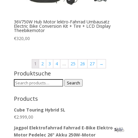
36V750W Hub Motor lektro-Fahrrad Umbausatz
Electric Bike Conversion Kit + Tire + LCD Display
Theebikemotor
€
320,00
1
2
3
4
…
25
26
27
→
Produktsuche
Search
Search
for:
Products
Cube Touring Hybrid SL
€
2.999,00
Jagpol Elektrofahrrad Fahrrad E-Bike Elektro
Motor Pedelec 26" Akku 250W-Motor