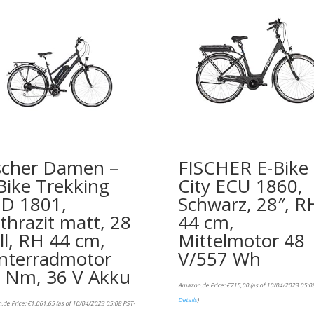
scher Damen –
FISCHER E-Bike
Bike Trekking
City ECU 1860,
D 1801,
Schwarz, 28″, R
thrazit matt, 28
44 cm,
ll, RH 44 cm,
Mittelmotor 48
nterradmotor
V/557 Wh
 Nm, 36 V Akku
Amazon.de Price:
€
715,00
(as of 10/04/2023 05:0
Details
)
.de Price:
€
1.061,65
(as of 10/04/2023 05:08 PST-