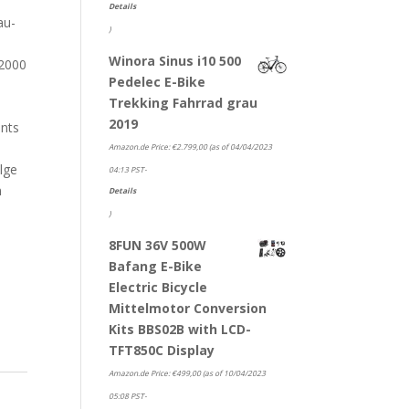
Details
au-
)
Winora Sinus i10 500
2000
Pedelec E-Bike
Trekking Fahrrad grau
2019
nts
Amazon.de Price:
€
2.799,00
(as of 04/04/2023
lge
04:13 PST-
n
Details
)
8FUN 36V 500W
Bafang E-Bike
Electric Bicycle
Mittelmotor Conversion
Kits BBS02B with LCD-
TFT850C Display
Amazon.de Price:
€
499,00
(as of 10/04/2023
05:08 PST-