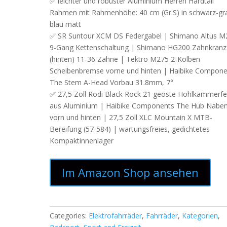
✅ leichter und robuster Aluminium Herren Hardtail
Rahmen mit Rahmenhöhe: 40 cm (Gr.S) in schwarz-gr
blau matt
✅ SR Suntour XCM DS Federgabel | Shimano Altus M
9-Gang Kettenschaltung | Shimano HG200 Zahnkranz
(hinten) 11-36 Zähne | Tektro M275 2-Kolben
Scheibenbremse vorne und hinten | Haibike Compone
The Stem A-Head Vorbau 31.8mm, 7°
✅ 27,5 Zoll Rodi Black Rock 21 geöste Hohlkammerfe
aus Aluminium | Haibike Components The Hub Nabe
vorn und hinten | 27,5 Zoll XLC Mountain X MTB-
Bereifung (57-584) | wartungsfreies, gedichtetes
Kompaktinnenlager
Im Amazon Shop ansehen
Categories:
Elektrofahrräder
,
Fahrräder
,
Kategorien
,