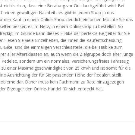
ist nichtselten, dass eine Beratung vor Ort durchgeführt wird. Bei
 einen gewaltigen Nachteil - es gibt in jedem Shop ja das
für den Kauf in einem Online-Shop. deutlich einfacher. Möchte Sie das
 selten besser, es im Netz, in einem Onlineshop zu bestellen. So
eckig. Im Grunde kann dieses E-Bike der perfekte Begleiter für Sie
n" lesen Sie viele Einzelheiten, die Ihnen die Kaufentscheidung
Bike, sind die einmaligen Verschleissteile, die bei Haibike zum
rer aller Altersklassen an, auch wenn die Zielgruppe doch eher junge
d Pedelec, sondern um ein normales, versicherungsfreies Fahrzeug.
s zu einer Maximalgeschwindigkeit von 25 km/h und ist somit für die
ne Ausrichtung der für Sie passenden Höhe der Pedalen, stellt
 Probleme dar. Daher muss kein Fachmann zu Rate hinzugezogen
r Erzeuger den Online-Handel für sich entdeckt hat.