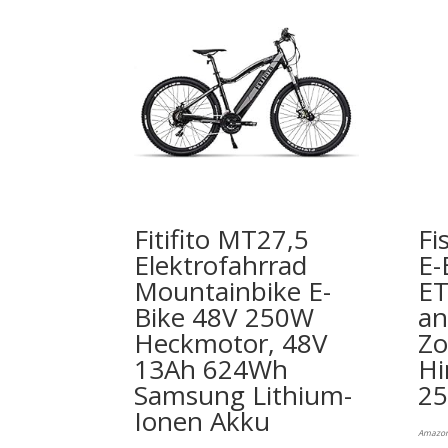
Fitifito MT27,5
Fi
Elektrofahrrad
E-
Mountainbike E-
ET
Bike 48V 250W
an
Heckmotor, 48V
Zo
13Ah 624Wh
Hi
Samsung Lithium-
25
Ionen Akku
Amazon