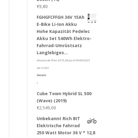
€
9,80
FGHGFCFFGH 36V 15Ah
E-Bike Li-Ion Akku
Hohe Kapazität Pedelec
Akku Set 540Wh Elektro-
Fahrrad-Umrüstsatz
Langlebiges…
Amazon.de Price:
€
275,38
(as of 04/04/2023
04:13 PST-
Details
)
Cube Town Hybrid SL 500
(Wave) (2019)
€
2.549,00
Unbekannt Rich BIT
Elektrische Fahrrad
250 Watt Motor 36 V * 12,8