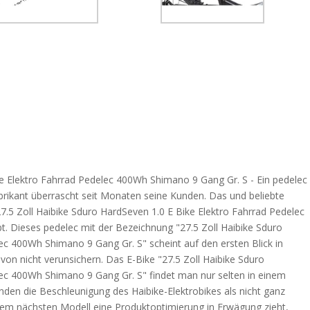
ke Elektro Fahrrad Pedelec 400Wh Shimano 9 Gang Gr. S - Ein pedelec
Fabrikant überrascht seit Monaten seine Kunden. Das und beliebte
7.5 Zoll Haibike Sduro HardSeven 1.0 E Bike Elektro Fahrrad Pedelec
. Dieses pedelec mit der Bezeichnung "27.5 Zoll Haibike Sduro
ec 400Wh Shimano 9 Gang Gr. S" scheint auf den ersten Blick in
avon nicht verunsichern. Das E-Bike "27.5 Zoll Haibike Sduro
lec 400Wh Shimano 9 Gang Gr. S" findet man nur selten in einem
nden die Beschleunigung des Haibike-Elektrobikes als nicht ganz
einem nächsten Modell eine Produktoptimierung in Erwägung zieht,