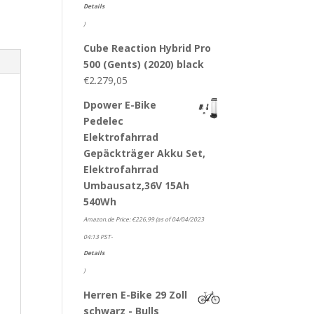
Details
)
Cube Reaction Hybrid Pro
500 (Gents) (2020) black
€
2.279,05
Dpower E-Bike
Pedelec
Elektrofahrrad
Gepäckträger Akku Set,
Elektrofahrrad
Umbausatz,36V 15Ah
540Wh
Amazon.de Price:
€
226,99
(as of 04/04/2023
04:13 PST-
Details
)
Herren E-Bike 29 Zoll
schwarz - Bulls