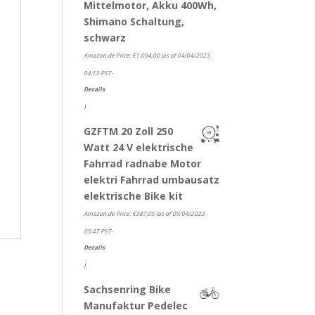
Mittelmotor, Akku 400Wh,
Shimano Schaltung,
schwarz
Amazon.de Price:
€
1.094,00
(as of 04/04/2023
04:13 PST-
Details
)
GZFTM 20 Zoll 250
Watt 24 V elektrische
Fahrrad radnabe Motor
elektri Fahrrad umbausatz
elektrische Bike kit
Amazon.de Price:
€
387,05
(as of 09/04/2023
05:47 PST-
Details
)
Sachsenring Bike
Manufaktur Pedelec