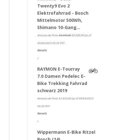
Twenty9 Evo 2
Elektrofahrrad - Bosch
Mittelmotor 500Wh,
Shimano 10-Gang…
Amazon.de Price:
€
3.399,00
€
3.049,00
(as of
09/04/2023 05:35 PST-
Details
)
RAYMON E-Tourray
7.0 Damen Pedelec E-
Bike Trekking Fahrrad
schwarz 2019
Amazon.de Price:
€
1.653,00
(as of 09/04/2023
05:35 PST-
Details
)
Wippermann E-Bike Ritzel
Bosch (14)