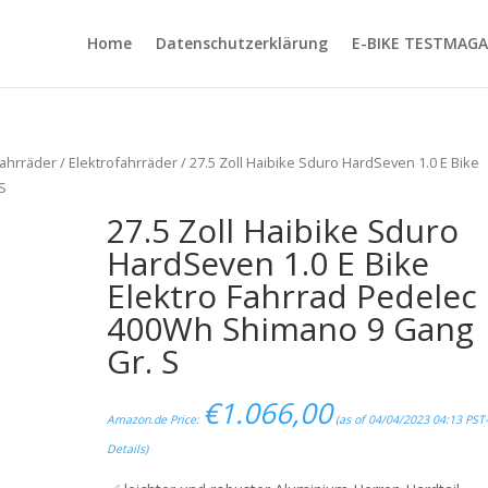
Home
Datenschutzerklärung
E-BIKE TESTMAGA
ahrräder
/
Elektrofahrräder
/ 27.5 Zoll Haibike Sduro HardSeven 1.0 E Bike
 S
27.5 Zoll Haibike Sduro
HardSeven 1.0 E Bike
Elektro Fahrrad Pedelec
400Wh Shimano 9 Gang
Gr. S
€
1.066,00
Amazon.de Price:
(as of 04/04/2023 04:13 PST
Details
)