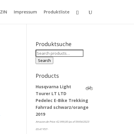
ZIN
Impressum
Produktliste
Produktsuche
Search
for:
Search
Products
Husqvarna Light
Tourer LT LTD
Pedelec E-Bike Trekking
Fahrrad schwarz/orange
2019
-
Amazon.de Price:
€
2.999,00
(as of 09/04/2023
05:47 PST-