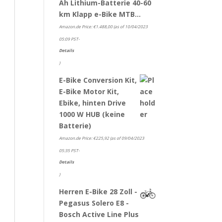
Ah Lithium-Batterie 40-60
km Klapp e-Bike MTB…
Amazon.de Price:
€
1.488,00
(as of 10/04/2023
05:09 PST-
Details
)
E-Bike Conversion Kit,
E-Bike Motor Kit,
Ebike, hinten Drive
1000 W HUB (keine
Batterie)
Amazon.de Price:
€
225,92
(as of 09/04/2023
05:35 PST-
Details
)
Herren E-Bike 28 Zoll -
Pegasus Solero E8 -
Bosch Active Line Plus