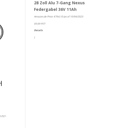
28 Zoll Alu 7-Gang Nexus
Federgabel 36V 11Ah
Amazon.de Price:
€
764,10
(as of 10/04/2023
05:09 PST-
Details
)
H
8 PST-