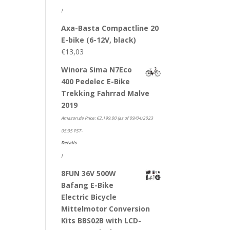
)
Axa-Basta Compactline 20
E-bike (6-12V, black)
€
13,03
Winora Sima N7Eco
400 Pedelec E-Bike
Trekking Fahrrad Malve
2019
Amazon.de Price:
€
2.199,00
(as of 09/04/2023
05:35 PST-
Details
)
8FUN 36V 500W
Bafang E-Bike
Electric Bicycle
Mittelmotor Conversion
Kits BBS02B with LCD-