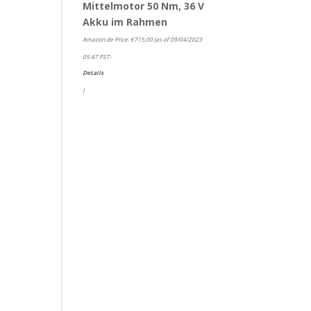
Mittelmotor 50 Nm, 36 V
Akku im Rahmen
Amazon.de Price:
€
715,00
(as of 09/04/2023
05:47 PST-
Details
)