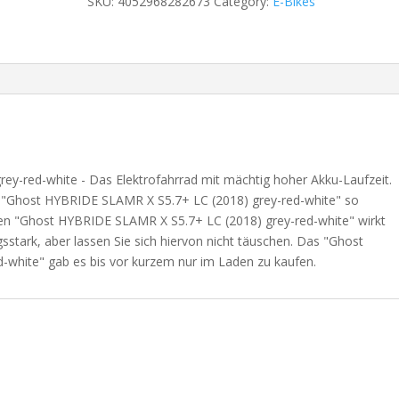
SKU:
4052968282673
Category:
E-Bikes
y-red-white - Das Elektrofahrrad mit mächtig hoher Akku-Laufzeit.
s "Ghost HYBRIDE SLAMR X S5.7+ LC (2018) grey-red-white" so
en "Ghost HYBRIDE SLAMR X S5.7+ LC (2018) grey-red-white" wirkt
ngsstark, aber lassen Sie sich hiervon nicht täuschen. Das "Ghost
white" gab es bis vor kurzem nur im Laden zu kaufen.