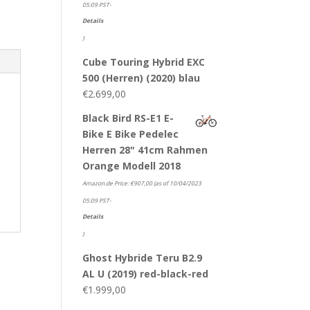
05:09 PST-
Details
)
Cube Touring Hybrid EXC
500 (Herren) (2020) blau
€
2.699,00
Black Bird RS-E1 E-
Bike E Bike Pedelec
Herren 28" 41cm Rahmen
Orange Modell 2018
Amazon.de Price:
€
907,00
(as of 10/04/2023
05:09 PST-
Details
)
Ghost Hybride Teru B2.9
AL U (2019) red-black-red
€
1.999,00