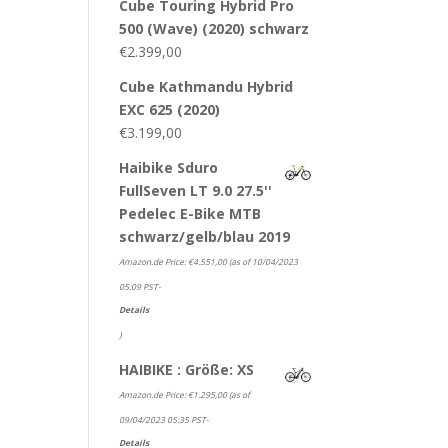
Cube Touring Hybrid Pro
500 (Wave) (2020) schwarz
€
2.399,00
Cube Kathmandu Hybrid
EXC 625 (2020)
€
3.199,00
Haibike Sduro
FullSeven LT 9.0 27.5''
Pedelec E-Bike MTB
schwarz/gelb/blau 2019
Amazon.de Price:
€
4.551,00
(as of 10/04/2023
05:09 PST-
Details
)
HAIBIKE : Größe: XS
Amazon.de Price:
€
1.295,00
(as of
09/04/2023 05:35 PST-
Details