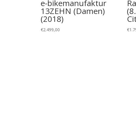
e-bikemanufaktur
Ra
13ZEHN (Damen)
(8
(2018)
Ci
€
2.499,00
€
1.7