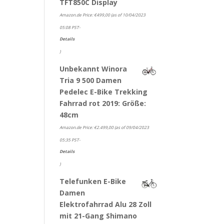
TFT850C Display
Amazon.de Price:
€
499,00
(as of 10/04/2023
05:08 PST-
Details
)
Unbekannt Winora
Tria 9 500 Damen
Pedelec E-Bike Trekking
Fahrrad rot 2019: Größe:
48cm
Amazon.de Price:
€
2.499,00
(as of 09/04/2023
05:35 PST-
Details
)
Telefunken E-Bike
Damen
Elektrofahrrad Alu 28 Zoll
mit 21-Gang Shimano