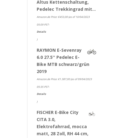
Altus Kettenschaltung,
Pedelec Trekkingrad mit…
Amazon.de Price:
€
453,00
(as of 10/04/2023
05:09 PST-
Details
)
RAYMON E-Sevenray
6.0 27.5'' Pedelec E-
Bike MTB schwarz/grün
2019
Amazon.de Price:
€
1.387,00
(as of 09/04/2023
05:35 PST-
Details
)
FISCHER E-Bike City
CITA 3.0,
Elektrofahrrad, mocca
matt, 28 Zoll, RH 44 cm,