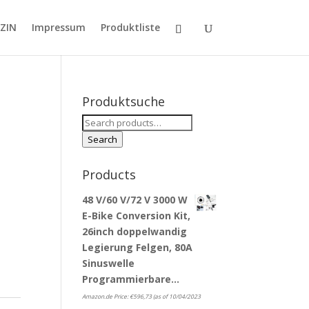
ZIN
Impressum
Produktliste
Produktsuche
Search
for:
Search
Products
48 V/60 V/72 V 3000 W
E-Bike Conversion Kit,
26inch doppelwandig
Legierung Felgen, 80A
Sinuswelle
Programmierbare…
Amazon.de Price:
€
596,73
(as of 10/04/2023