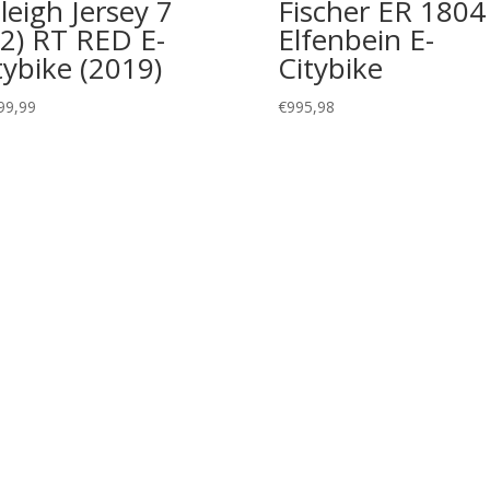
leigh Jersey 7
Fischer ER 1804
.2) RT RED E-
Elfenbein E-
tybike (2019)
Citybike
99,99
€
995,98