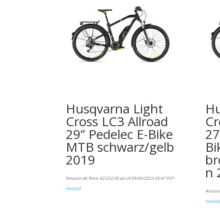
Husqvarna Light
Hu
Cross LC3 Allroad
Cr
29” Pedelec E-Bike
27
MTB schwarz/gelb
Bi
2019
br
n 
Amazon.de Price:
€
2.632,90
(as of 09/04/2023 05:47 PST-
Details
)
Amazon
Details
)