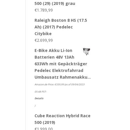
500 (29) (2019) grau
€
1.789,99
Raleigh Boston 8 HS (17.5
Ah) (2017) Pedelec
Citybike
€
2.699,99
E-Bike Akku Li-Ion
Batterien 48V 13Ah
633Wh mit Gepäckträger
Pedelec Elektrofahrrad
Umbausatz Rahmenakku…
Amazon.de Price:
€
339,99
(as of 09/04/2023
05:48 PST-
Details
)
Cube Reaction Hybrid Race
500 (2019)
€
1.999,00