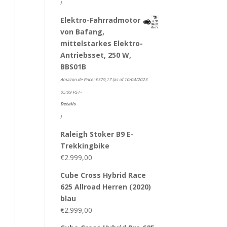
)
Elektro-Fahrradmotor
von Bafang,
mittelstarkes Elektro-
Antriebsset, 250 W,
BBS01B
Amazon.de Price:
€
379,17
(as of 10/04/2023
05:09 PST-
Details
)
Raleigh Stoker B9 E-
Trekkingbike
€
2.999,00
Cube Cross Hybrid Race
625 Allroad Herren (2020)
blau
€
2.999,00