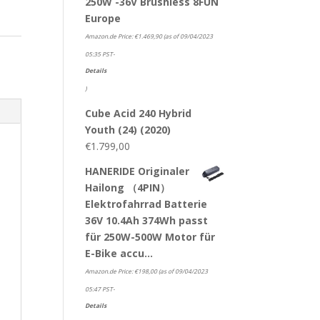
250W -36V Brushless 8FUN
Europe
Amazon.de Price:
€
1.469,90
(as of 09/04/2023
05:35 PST-
Details
)
Cube Acid 240 Hybrid
Youth (24) (2020)
€
1.799,00
HANERIDE Originaler
Hailong （4PIN）
Elektrofahrrad Batterie
36V 10.4Ah 374Wh passt
für 250W-500W Motor für
E-Bike accu…
Amazon.de Price:
€
198,00
(as of 09/04/2023
05:47 PST-
Details