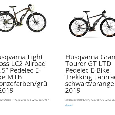
sqvarna Light
Husqvarna Gra
oss LC2 Allroad
Tourer GT LTD
.5” Pedelec E-
Pedelec E-Bike
ke MTB
Trekking Fahrra
onzefarben/grü
schwarz/orange
2019
2019
.de Price:
€
1.440,00
(as of 09/04/2023 05:47 PST-
Amazon.de Price:
€
3.199,00
(as of 09/04/2023 05:
Details
)