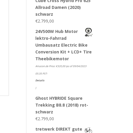
Cube Cross Hybrid Pro 625
Allroad Damen (2020)
schwarz
€
2.799,00
24V500W Hub Motor
lektro-Fahrrad
Umbausatz Electric Bike
Conversion Kit + LCD+ Tire
Theebikemotor
Amazon.de Price:
€
320,00
(as of 09/04/2023
05:35 PST-
Details
)
Ghost HYBRIDE Square
Trekking B8.8 (2018) rot-
schwarz
€
2.799,00
tretwerk DIREKT gute