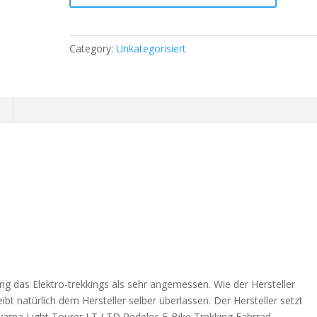
Category:
Unkategorisiert
g das Elektro-trekkings als sehr angemessen. Wie der Hersteller
bt natürlich dem Hersteller selber überlassen. Der Hersteller setzt
arna Light Tourer LT LTD Pedelec E-Bike Trekking Fahrrad