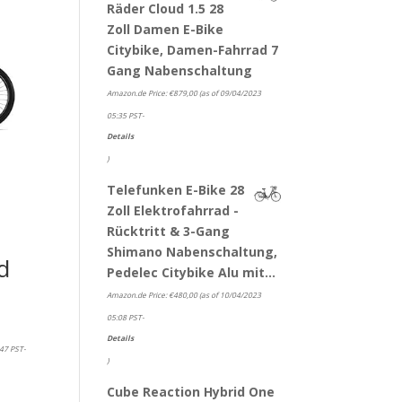
Räder Cloud 1.5 28
Zoll Damen E-Bike
Citybike, Damen-Fahrrad 7
Gang Nabenschaltung
Amazon.de Price:
€
879,00
(as of 09/04/2023
05:35 PST-
Details
)
Telefunken E-Bike 28
n
Zoll Elektrofahrrad -
Rücktritt & 3-Gang
Shimano Nabenschaltung,
d
Pedelec Citybike Alu mit…
Amazon.de Price:
€
480,00
(as of 10/04/2023
05:08 PST-
Details
47 PST-
)
Cube Reaction Hybrid One