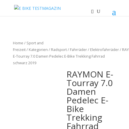
Home
/
Sport and
Freizeit
/
Kategorien
/
Radsport
/
Fahrräder
/
Elektrofahrräder
/ RA
E-Tourray 7.0 Damen Pedelec E-Bike Trekking Fahrrad
schwarz 2019
RAYMON E-
Tourray 7.0
Damen
Pedelec E-
Bike
Trekking
Fahrrad