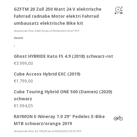
GZFTM 20 Zoll 250 Watt 24 V elektrische
Fahrrad radnabe Motor elektri Fahrrad
umbausatz elektrische Bike kit
Amazon.de Price:
€
387,05
(as of 09/04/2023 05:47 PST-
Details
)
Ghost HYBRIDE Kato FS 4.9 (2018) schwarz-rot
€
3.999,00
Cube Access Hybrid EXC (2019)
€
1.799,00
Cube Touring Hybrid ONE 500 (Damen) (2020)
schwarz
€
1.994,05
RAYMON E-Nineray 7.0 29'' Pedelec E-Bike
MTB schwarz/orange 2019
Amazon.de Price:
€
2.799,00
(as of 09/04/2023 05:35 PST-