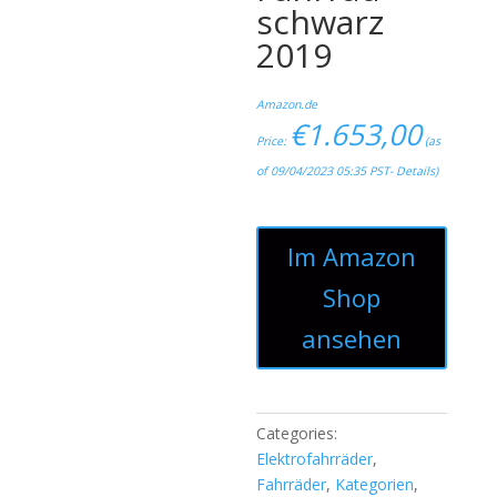
schwarz
2019
Amazon.de
€
1.653,00
Price:
(as
of 09/04/2023 05:35 PST-
Details
)
Im Amazon
Shop
ansehen
Categories:
Elektrofahrräder
,
Fahrräder
,
Kategorien
,