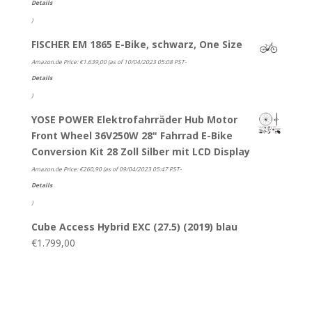
Details
)
FISCHER EM 1865 E-Bike, schwarz, One Size
Amazon.de Price:
€
1.639,00
(as of 10/04/2023 05:08 PST-
Details
)
YOSE POWER Elektrofahrräder Hub Motor
Front Wheel 36V250W 28" Fahrrad E-Bike
Conversion Kit 28 Zoll Silber mit LCD Display
Amazon.de Price:
€
260,90
(as of 09/04/2023 05:47 PST-
Details
)
Cube Access Hybrid EXC (27.5) (2019) blau
€
1.799,00