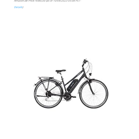
Amazon.de Price:
€
480,00
(as of 10/04/2023 05:08 PST-
Details
)