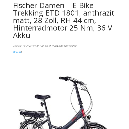
Fischer Damen – E-Bike
Trekking ETD 1801, anthrazit
matt, 28 Zoll, RH 44 cm,
Hinterradmotor 25 Nm, 36 V
Akku
Amazon.de Price:
€
1.061,65
(as of 10/04/2023 05:08 PST-
Details
)