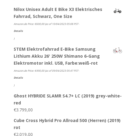
Nilox Unisex Adult E Bike X3 Elektrisches
Fahrrad, Schwarz, One Size
Amazon.de Price:
€
600,00
(as of 10/04/2023 05:08 PST-
Details
)
STEM Elektrofahrrad E-Bike Samsung
Lithium Akku 26' 250W Shimano 6-Gang
Elektromotor inkl. USB, Farbe:weiß-rot
Amazon.de Price:
€
490,00
(as of 09/04/2023 05:47 PST-
Details
)
Ghost HYBRIDE SLAMR S4.7+ LC (2019) grey-white-
red
€
3.799,00
Cube Cross Hybrid Pro Allroad 500 (Herren) (2019)
rot
€
2.019,00