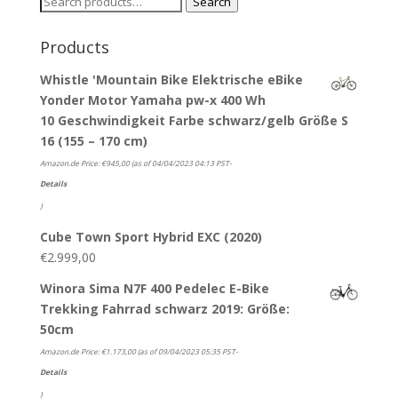
Search
Search
for:
Products
Whistle 'Mountain Bike Elektrische eBike
Yonder Motor Yamaha pw-x 400 Wh
10 Geschwindigkeit Farbe schwarz/gelb Größe S
16 (155 – 170 cm)
Amazon.de Price:
€
945,00
(as of 04/04/2023 04:13 PST-
Details
)
Cube Town Sport Hybrid EXC (2020)
€
2.999,00
Winora Sima N7F 400 Pedelec E-Bike
Trekking Fahrrad schwarz 2019: Größe:
50cm
Amazon.de Price:
€
1.173,00
(as of 09/04/2023 05:35 PST-
Details
)