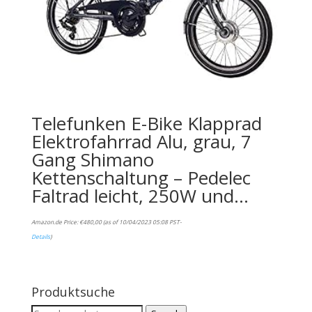
Telefunken E-Bike Klapprad
Elektrofahrrad Alu, grau, 7
Gang Shimano
Kettenschaltung – Pedelec
Faltrad leicht, 250W und…
Amazon.de Price:
€
480,00
(as of 10/04/2023 05:08 PST-
Details
)
Produktsuche