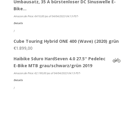
Umbausatz, 35 A bürstenloser DC Sinuswelle E-
Bike…
Amazon.de Price:
€
419,00
(as of 04/04/2023 04:13 PST-
Details
)
Cube Touring Hybrid ONE 400 (Wave) (2020) grün
€
1.899,00
Haibike Sduro HardSeven 4.0 27.5'' Pedelec
E-Bike MTB grau/schwarz/grün 2019
Amazon.de Price:
€
2.199,00
(as of 04/04/2023 04:13 PST-
Details
)