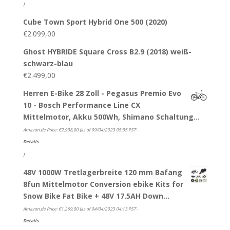
)
Cube Town Sport Hybrid One 500 (2020)
€
2.099,00
Ghost HYBRIDE Square Cross B2.9 (2018) weiß-
schwarz-blau
€
2.499,00
Herren E-Bike 28 Zoll - Pegasus Premio Evo
10 - Bosch Performance Line CX
Mittelmotor, Akku 500Wh, Shimano Schaltung…
Amazon.de Price:
€
2.938,00
(as of 09/04/2023 05:35 PST-
Details
)
48V 1000W Tretlagerbreite 120 mm Bafang
8fun Mittelmotor Conversion ebike Kits for
Snow Bike Fat Bike + 48V 17.5AH Down…
Amazon.de Price:
€
1.269,00
(as of 04/04/2023 04:13 PST-
Details