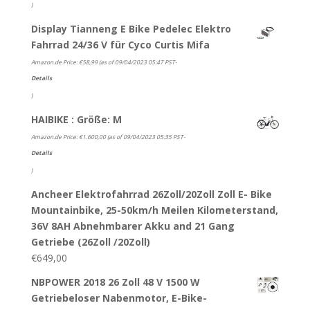
)
Display Tianneng E Bike Pedelec Elektro
Fahrrad 24/36 V für Cyco Curtis Mifa
Amazon.de Price:
€
58,99
(as of 09/04/2023 05:47 PST-
Details
)
HAIBIKE : Größe: M
Amazon.de Price:
€
1.600,00
(as of 09/04/2023 05:35 PST-
Details
)
Ancheer Elektrofahrrad 26Zoll/20Zoll Zoll E- Bike
Mountainbike, 25-50km/h Meilen Kilometerstand,
36V 8AH Abnehmbarer Akku and 21 Gang
Getriebe (26Zoll /20Zoll)
€
649,00
NBPOWER 2018 26 Zoll 48 V 1500 W
Getriebeloser Nabenmotor, E-Bike-