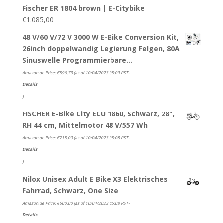
Fischer ER 1804 brown | E-Citybike
€
1.085,00
48 V/60 V/72 V 3000 W E-Bike Conversion Kit,
26inch doppelwandig Legierung Felgen, 80A
Sinuswelle Programmierbare…
Amazon.de Price:
€
596,73
(as of 10/04/2023 05:09 PST-
Details
)
FISCHER E-Bike City ECU 1860, Schwarz, 28",
RH 44 cm, Mittelmotor 48 V/557 Wh
Amazon.de Price:
€
715,00
(as of 10/04/2023 05:08 PST-
Details
)
Nilox Unisex Adult E Bike X3 Elektrisches
Fahrrad, Schwarz, One Size
Amazon.de Price:
€
600,00
(as of 10/04/2023 05:08 PST-
Details