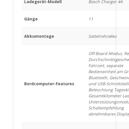
Ladegerät-Modell
Bosch Charger 4A
Gänge
11
Akkumontage
Sattelrohrakku
Oﬀ-Board-Modus, Re
Durchschnittsgeschw
Fahrzeit, separate
Bedieneinheit am Gri
Bluetooth, Geschwind
Bordcomputer-Features
und USB-Schnittstell
Beleuchtung Tageski
Gesamtkilometer La
Unterstützungsmod
Schaltempfehlung
abnehmbares Display