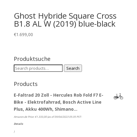
Ghost Hybride Square Cross
B1.8 AL W (2019) blue-black
€
1.699,00
Produktsuche
Search
Search
for:
Products
E-Faltrad 20 Zoll - Hercules Rob Fold F7 E-
Bike - Elektrofahrrad, Bosch Active Line
Plus, Akku 400Wh, Shimano…
Amazon.de Price:
€
1.333,00
(as of 09/04/2023 05:35 PST-
Details
)