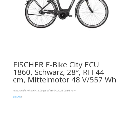
FISCHER E-Bike City ECU
1860, Schwarz, 28″, RH 44
cm, Mittelmotor 48 V/557 Wh
Amazon.de Price:
€
715,00
(as of 10/04/2023 05:08 PST-
Details
)