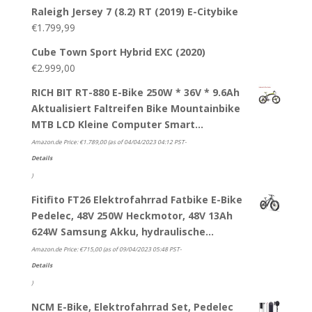
Raleigh Jersey 7 (8.2) RT (2019) E-Citybike
€
1.799,99
Cube Town Sport Hybrid EXC (2020)
€
2.999,00
RICH BIT RT-880 E-Bike 250W * 36V * 9.6Ah
Aktualisiert Faltreifen Bike Mountainbike
MTB LCD Kleine Computer Smart…
Amazon.de Price:
€
1.789,00
(as of 04/04/2023 04:12 PST-
Details
)
Fitifito FT26 Elektrofahrrad Fatbike E-Bike
Pedelec, 48V 250W Heckmotor, 48V 13Ah
624W Samsung Akku, hydraulische…
Amazon.de Price:
€
715,00
(as of 09/04/2023 05:48 PST-
Details
)
NCM E-Bike, Elektrofahrrad Set, Pedelec