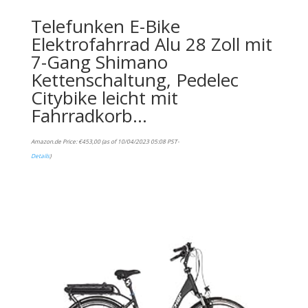
Telefunken E-Bike
Elektrofahrrad Alu 28 Zoll mit
7-Gang Shimano
Kettenschaltung, Pedelec
Citybike leicht mit
Fahrradkorb…
Amazon.de Price:
€
453,00
(as of 10/04/2023 05:08 PST-
Details
)