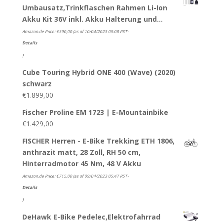
Umbausatz,Trinkflaschen Rahmen Li-Ion
Akku Kit 36V inkl. Akku Halterung und…
Amazon.de Price:
€
390,00
(as of 10/04/2023 05:08 PST-
Details
)
Cube Touring Hybrid ONE 400 (Wave) (2020)
schwarz
€
1.899,00
Fischer Proline EM 1723 | E-Mountainbike
€
1.429,00
FISCHER Herren - E-Bike Trekking ETH 1806,
anthrazit matt, 28 Zoll, RH 50 cm,
Hinterradmotor 45 Nm, 48 V Akku
Amazon.de Price:
€
715,00
(as of 09/04/2023 05:47 PST-
Details
)
DeHawk E-Bike Pedelec,Elektrofahrrad