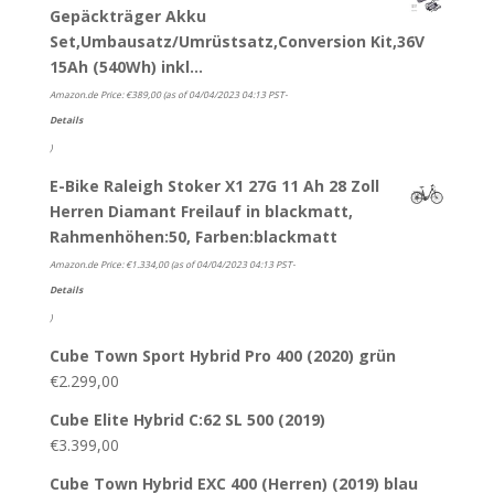
Gepäckträger Akku
Set,Umbausatz/Umrüstsatz,Conversion Kit,36V
15Ah (540Wh) inkl…
Amazon.de Price:
€
389,00
(as of 04/04/2023 04:13 PST-
Details
)
E-Bike Raleigh Stoker X1 27G 11 Ah 28 Zoll
Herren Diamant Freilauf in blackmatt,
Rahmenhöhen:50, Farben:blackmatt
Amazon.de Price:
€
1.334,00
(as of 04/04/2023 04:13 PST-
Details
)
Cube Town Sport Hybrid Pro 400 (2020) grün
€
2.299,00
Cube Elite Hybrid C:62 SL 500 (2019)
€
3.399,00
Cube Town Hybrid EXC 400 (Herren) (2019) blau