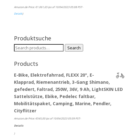
Amazon.de Price:
€
1.061,65
(as of 10/04/2023 05:08 PST-
Details
)
Produktsuche
Search
Search
for:
Products
E-Bike, Elektrofahrrad, FLEXX 20", E-
Klapprad, Riemenantrieb, 3-Gang Shimano,
gefedert, Faltrad, 250W, 36V, 9 Ah, LightSKIN LED
Sattelstütze, Ebike, Pedelec faltbar,
Mobilitätspaket, Camping, Marine, Pendler,
Cityflitzer
Amazon.de Price:
€
545,00
(as of 10/04/2023 05:09 PST-
Details
)