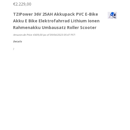
€
2.229,00
TZIPower 36V 25AH Akkupack PVC E-Bike
Akku E Bike Elektrofahrrad Lithium Ionen
Rahmenakku Umbausatz Roller Scooter
Amazon.de Price:
€
409,00
(as of 09/04/2023 05:47 PST-
Details
)