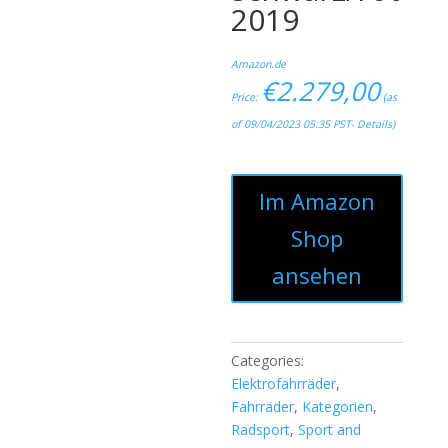
2019
Amazon.de
€
2.279,00
Price:
(as
of 09/04/2023 05:35 PST-
Details
)
Im Amazon
Shop
ansehen
Categories:
Elektrofahrräder
,
Fahrräder
,
Kategorien
,
Radsport
,
Sport and