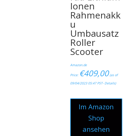
Ionen
Rahmenakk
u
Umbausatz
Roller
Scooter
Amazon.de
€
409,00
Price:
(as of
09/04/2023 05:47 PST-
Details
)
Im Amazon
Shop
ansehen