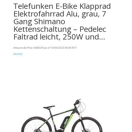
Telefunken E-Bike Klapprad
Elektrofahrrad Alu, grau, 7
Gang Shimano
Kettenschaltung – Pedelec
Faltrad leicht, 250W und…
Amazon.de Price:
€
480,00
(as of 10/04/2023 05:08 PST-
Details
)