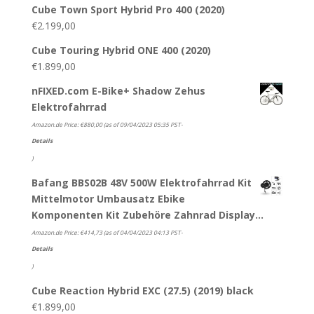
Cube Town Sport Hybrid Pro 400 (2020)
€
2.199,00
Cube Touring Hybrid ONE 400 (2020)
€
1.899,00
nFIXED.com E-Bike+ Shadow Zehus
Elektrofahrrad
Amazon.de Price:
€
880,00
(as of 09/04/2023 05:35 PST-
Details
)
Bafang BBS02B 48V 500W Elektrofahrrad Kit
Mittelmotor Umbausatz Ebike
Komponenten Kit Zubehöre Zahnrad Display…
Amazon.de Price:
€
414,73
(as of 04/04/2023 04:13 PST-
Details
)
Cube Reaction Hybrid EXC (27.5) (2019) black
€
1.899,00