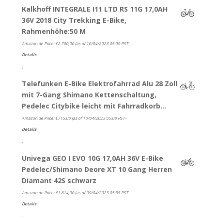
Kalkhoff INTEGRALE I11 LTD RS 11G 17,0AH
36V 2018 City Trekking E-Bike,
Rahmenhöhe:50 M
Amazon.de Price:
€
2.700,00
(as of 10/04/2023 05:09 PST-
Details
)
Telefunken E-Bike Elektrofahrrad Alu 28 Zoll
mit 7-Gang Shimano Kettenschaltung,
Pedelec Citybike leicht mit Fahrradkorb…
Amazon.de Price:
€
715,00
(as of 10/04/2023 05:08 PST-
Details
)
Univega GEO I EVO 10G 17,0AH 36V E-Bike
Pedelec/Shimano Deore XT 10 Gang Herren
Diamant 42S schwarz
Amazon.de Price:
€
1.814,00
(as of 09/04/2023 05:35 PST-
Details
)