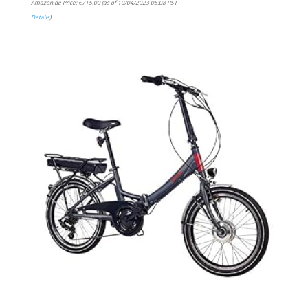
Amazon.de Price:
€
715,00
(as of 10/04/2023 05:08 PST-
Details
)