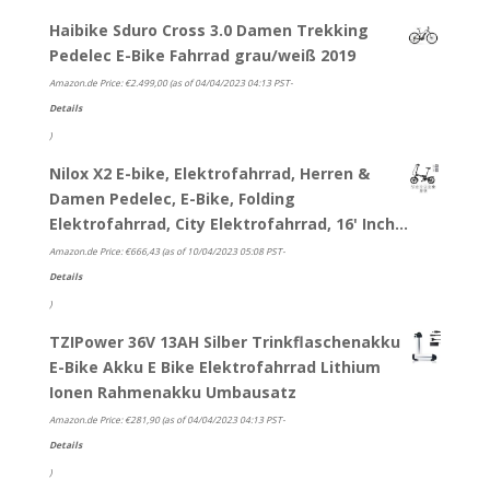
Haibike Sduro Cross 3.0 Damen Trekking
Pedelec E-Bike Fahrrad grau/weiß 2019
Amazon.de Price:
€
2.499,00
(as of 04/04/2023 04:13 PST-
Details
)
Nilox X2 E-bike, Elektrofahrrad, Herren &
Damen Pedelec, E-Bike, Folding
Elektrofahrrad, City Elektrofahrrad, 16' Inch…
Amazon.de Price:
€
666,43
(as of 10/04/2023 05:08 PST-
Details
)
TZIPower 36V 13AH Silber Trinkflaschenakku
E-Bike Akku E Bike Elektrofahrrad Lithium
Ionen Rahmenakku Umbausatz
Amazon.de Price:
€
281,90
(as of 04/04/2023 04:13 PST-
Details
)