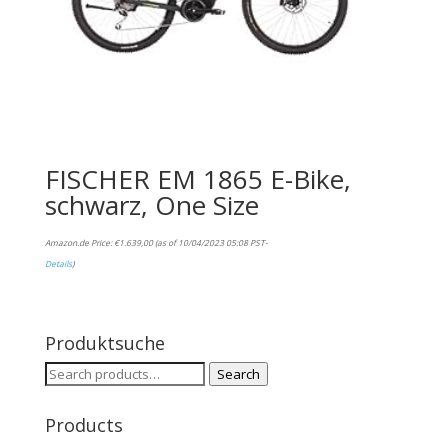
FISCHER EM 1865 E-Bike,
schwarz, One Size
Amazon.de Price:
€
1.639,00
(as of 10/04/2023 05:08 PST-
Details
)
Produktsuche
Search
Search
for:
Products