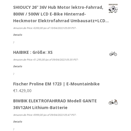
SHIOUCY 26” 36V Hub Motor lektro-Fahrrad,
800W / 500W LCD E-Bike Hinterrad-
Heckmotor Elektrofahrrad Umbausatz+LCD…
Amazon.de Price:
€
200,00
(as of 10/04/2023 05:09 PST-
Details
)
HAIBIKE : Größe: XS
Amazon.de Price:
€
1.295,00
(as of 09/04/2023 05:35 PST-
Details
)
Fischer Proline EM 1723 | E-Mountainbike
€
1.429,00
BIWBIK ELEKTROFAHRRAD Modell GANTE
36V12AH Lithium-Batterie
Amazon.de Price:
€
999,00
(as of 09/04/2023 05:47 PST-
Details
)