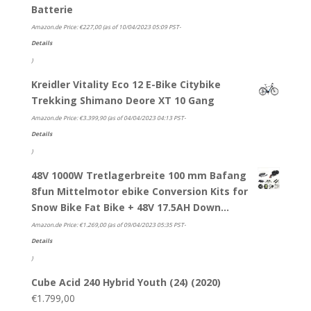
Batterie
Amazon.de Price:
€
227,00
(as of 10/04/2023 05:09 PST-
Details
)
Kreidler Vitality Eco 12 E-Bike Citybike
Trekking Shimano Deore XT 10 Gang
Amazon.de Price:
€
3.399,90
(as of 04/04/2023 04:13 PST-
Details
)
48V 1000W Tretlagerbreite 100 mm Bafang
8fun Mittelmotor ebike Conversion Kits for
Snow Bike Fat Bike + 48V 17.5AH Down…
Amazon.de Price:
€
1.269,00
(as of 09/04/2023 05:35 PST-
Details
)
Cube Acid 240 Hybrid Youth (24) (2020)
€
1.799,00