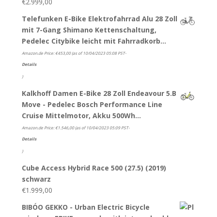
€
2.999,00
Telefunken E-Bike Elektrofahrrad Alu 28 Zoll
mit 7-Gang Shimano Kettenschaltung,
Pedelec Citybike leicht mit Fahrradkorb…
Amazon.de Price:
€
453,00
(as of 10/04/2023 05:08 PST-
Details
)
Kalkhoff Damen E-Bike 28 Zoll Endeavour 5.B
Move - Pedelec Bosch Performance Line
Cruise Mittelmotor, Akku 500Wh…
Amazon.de Price:
€
1.546,00
(as of 10/04/2023 05:09 PST-
Details
)
Cube Access Hybrid Race 500 (27.5) (2019)
schwarz
€
1.999,00
BIBÓO GEKKO - Urban Electric Bicycle