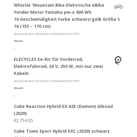
Whistle 'Mountain Bike Elektrische eBike
Yonder Motor Yamaha pw-x 400 Wh
10 Geschwindigkeit Farbe schwarz/gelb Größe S
16 (155 – 170 cm)
Amazon.de Price:
€
945,00
(as of 04/04/2023 04:13 PST-
Details
)
ELECYCLES Ee-Kit für Vorderrad,
Elektrofahrrad, 36 V, 250 W, mit nur zwei
Kabeln
Amazon.de Price:
€
477,49
(as of 09/04/2023 05:47 PST-
Details
)
Cube Reaction Hybrid EX 625 (Damen) Allroad
(2020)
€
2.754,05
Cube Town Sport Hybrid EXC (2020) schwarz