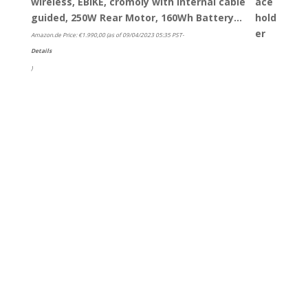
wireless, EBIKE, cromoly with internal cable
guided, 250W Rear Motor, 160Wh Battery…
Amazon.de Price:
€
1.990,00
(as of 09/04/2023 05:35 PST-
Details
)