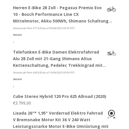
Herren E-Bike 28 Zoll - Pegasus Premio Evo
10 - Bosch Performance Line CX
Mittelmotor, Akku 500Wh, Shimano Schaltung…
Amazon.de Price:
€
715,00
(as of 09/04/2023 05:35 PST-
Details
)
Telefunken E-Bike Damen Elektrofahrrad
Alu 28 Zoll mit 21-Gang Shimano Altus
Kettenschaltung, Pedelec Trekkingrad mit…
Amazon.de Price:
€
453,00
(as of 10/04/2023 05:09 PST-
Details
)
Cube Stereo Hybrid 120 Pro 625 Allroad (2020)
€
3.799,00
Lixada 26"* 1,95" Vorderrad Elektro Fahrrad
V Bremsnabe Motor Kit 36 V 240 Watt
Leistungsstarke Motor E-Bike Umrüstung mit