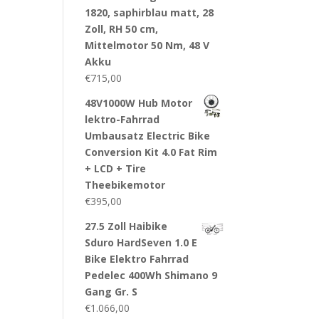
1820, saphirblau matt, 28
Zoll, RH 50 cm,
Mittelmotor 50 Nm, 48 V
Akku
€
715,00
48V1000W Hub Motor
lektro-Fahrrad
Umbausatz Electric Bike
Conversion Kit 4.0 Fat Rim
+ LCD + Tire
Theebikemotor
€
395,00
27.5 Zoll Haibike
Sduro HardSeven 1.0 E
Bike Elektro Fahrrad
Pedelec 400Wh Shimano 9
Gang Gr. S
€
1.066,00