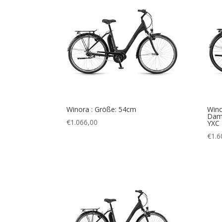
Winora : Größe: 54cm
Wino
Dam
€
1.066,00
YXC 
€
1.6