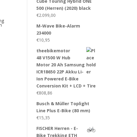
Cube Touring Hybrid ONE
500 (Herren) (2020) black
€
2.099,00
ng
m
M-Wave Bike-Alarm
234000
€
10,95
theebikemotor
48 V1500 W Hub
Motor 20 Ah Samsung
ICR18650 22P Akku Li-
Ion Powered E-Bike
Conversion Kit + LCD + Tire
€
808,86
Busch & Müller Toplight
Line Plus E-Bike (80 mm)
€
15,35
FISCHER Herren - E-
Bike Trekking ETH