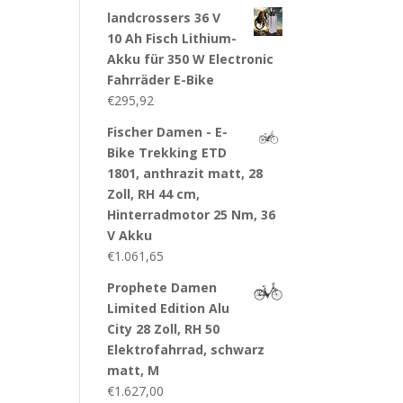
landcrossers 36 V
10 Ah Fisch Lithium-
Akku für 350 W Electronic
Fahrräder E-Bike
€
295,92
Fischer Damen - E-
Bike Trekking ETD
1801, anthrazit matt, 28
Zoll, RH 44 cm,
Hinterradmotor 25 Nm, 36
V Akku
€
1.061,65
Prophete Damen
Limited Edition Alu
City 28 Zoll, RH 50
Elektrofahrrad, schwarz
matt, M
€
1.627,00