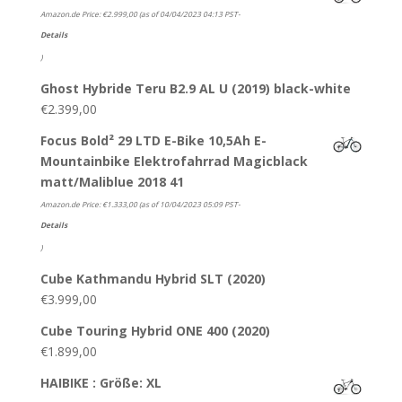
Amazon.de Price:
€
2.999,00
(as of 04/04/2023 04:13 PST-
Details
)
Ghost Hybride Teru B2.9 AL U (2019) black-white
€
2.399,00
Focus Bold² 29 LTD E-Bike 10,5Ah E-
Mountainbike Elektrofahrrad Magicblack
matt/Maliblue 2018 41
Amazon.de Price:
€
1.333,00
(as of 10/04/2023 05:09 PST-
Details
)
Cube Kathmandu Hybrid SLT (2020)
€
3.999,00
Cube Touring Hybrid ONE 400 (2020)
€
1.899,00
HAIBIKE : Größe: XL