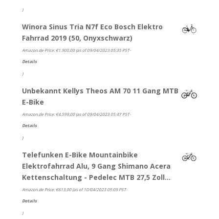
)
Winora Sinus Tria N7f Eco Bosch Elektro
Fahrrad 2019 (50, Onyxschwarz)
Amazon.de Price:
€
1.900,00
(as of 09/04/2023 05:35 PST-
Details
)
Unbekannt Kellys Theos AM 70 11 Gang MTB
E-Bike
Amazon.de Price:
€
4.599,00
(as of 09/04/2023 05:47 PST-
Details
)
Telefunken E-Bike Mountainbike
Elektrofahrrad Alu, 9 Gang Shimano Acera
Kettenschaltung - Pedelec MTB 27,5 Zoll…
Amazon.de Price:
€
613,00
(as of 10/04/2023 05:09 PST-
Details
)