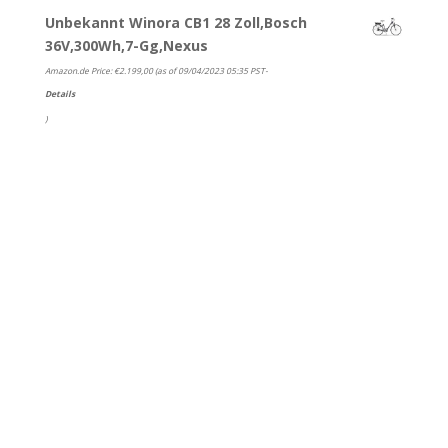
Unbekannt Winora CB1 28 Zoll,Bosch
36V,300Wh,7-Gg,Nexus
Amazon.de Price:
€
2.199,00
(as of 09/04/2023 05:35 PST-
Details
)