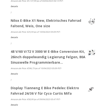
Amazon.de Price:
€
5.137,99
(as of 04/04/2023 04:13 PST-
Details
)
Nilox E-Bike X1 New, Elektrisches Fahrrad
Faltend, Weis, One size
Amazon.de Price:
€
25,59
(as of 10/04/2023 05:09 PST-
Details
)
48 V/60 V/72 V 3000 W E-Bike Conversion Kit,
26inch doppelwandig Legierung Felgen, 80A
Sinuswelle Programmierbare…
Amazon.de Price:
€
596,73
(as of 10/04/2023 05:09 PST-
Details
)
Display Tianneng E Bike Pedelec Elektro
Fahrrad 24/36 V für Cyco Curtis Mifa
Amazon.de Price:
€
58,99
(as of 09/04/2023 05:47 PST-
Details