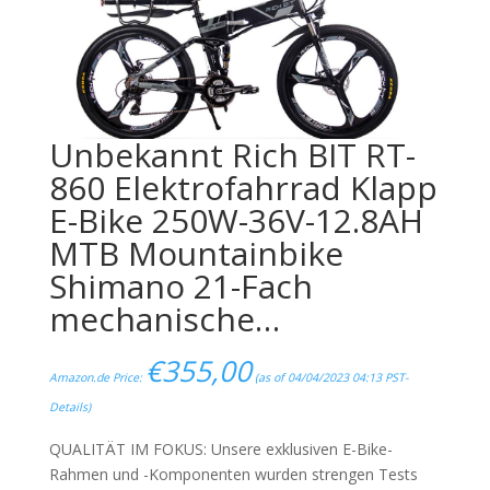
Unbekannt Rich BIT RT-
860 Elektrofahrrad Klapp
E-Bike 250W-36V-12.8AH
MTB Mountainbike
Shimano 21-Fach
mechanische…
€
355,00
Amazon.de Price:
(as of 04/04/2023 04:13 PST-
Details
)
QUALITÄT IM FOKUS: Unsere exklusiven E-Bike-
Rahmen und -Komponenten wurden strengen Tests