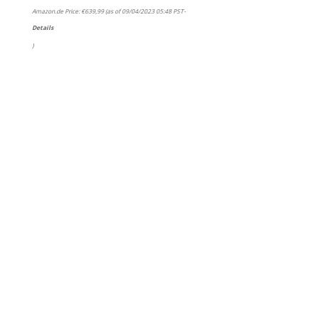
Amazon.de Price:
€
639,99
(as of 09/04/2023 05:48 PST-
Details
)