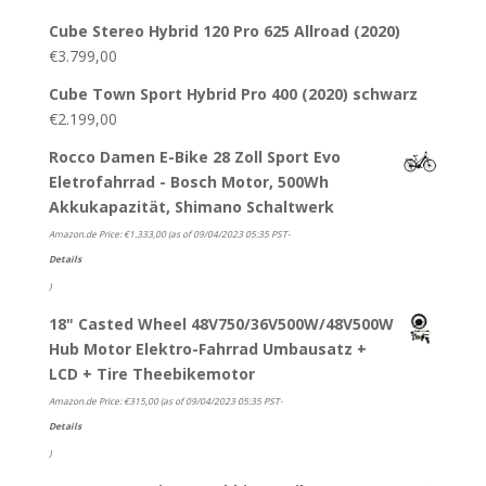
Cube Stereo Hybrid 120 Pro 625 Allroad (2020)
€
3.799,00
Cube Town Sport Hybrid Pro 400 (2020) schwarz
€
2.199,00
Rocco Damen E-Bike 28 Zoll Sport Evo
Eletrofahrrad - Bosch Motor, 500Wh
Akkukapazität, Shimano Schaltwerk
Amazon.de Price:
€
1.333,00
(as of 09/04/2023 05:35 PST-
Details
)
18" Casted Wheel 48V750/36V500W/48V500W
Hub Motor Elektro-Fahrrad Umbausatz +
LCD + Tire Theebikemotor
Amazon.de Price:
€
315,00
(as of 09/04/2023 05:35 PST-
Details
)