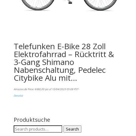
Telefunken E-Bike 28 Zoll
Elektrofahrrad – Rücktritt &
3-Gang Shimano
Nabenschaltung, Pedelec
Citybike Alu mit…
Amazon.de Price:
€
480,00
(as of 10/04/2023 05:08 PST-
Details
)
Produktsuche
Search
Search
for: