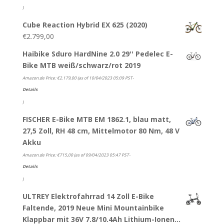
)
Cube Reaction Hybrid EX 625 (2020)
€
2.799,00
Haibike Sduro HardNine 2.0 29'' Pedelec E-
Bike MTB weiß/schwarz/rot 2019
Amazon.de Price:
€
2.179,00
(as of 10/04/2023 05:09 PST-
Details
)
FISCHER E-Bike MTB EM 1862.1, blau matt,
27,5 Zoll, RH 48 cm, Mittelmotor 80 Nm, 48 V
Akku
Amazon.de Price:
€
715,00
(as of 09/04/2023 05:47 PST-
Details
)
ULTREY Elektrofahrrad 14 Zoll E-Bike
Faltende, 2019 Neue Mini Mountainbike
Klappbar mit 36V 7.8/10.4Ah Lithium-Ionen…