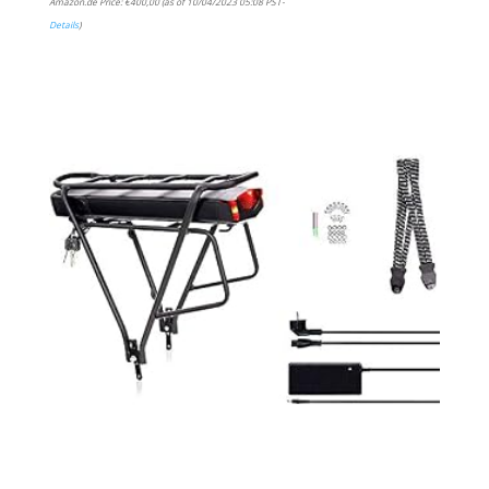
Amazon.de Price:
€
400,00
(as of 10/04/2023 05:08 PST-
Details
)