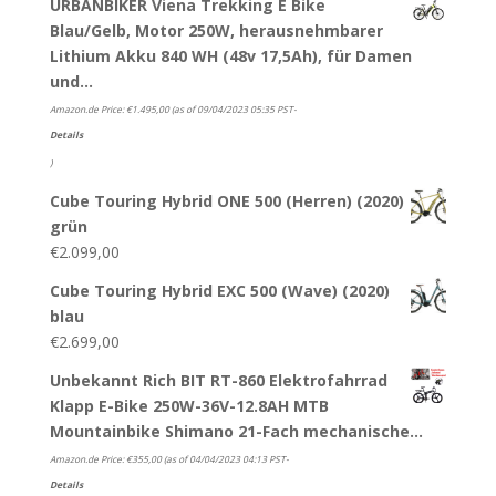
URBANBIKER Viena Trekking E Bike
Blau/Gelb, Motor 250W, herausnehmbarer
Lithium Akku 840 WH (48v 17,5Ah), für Damen
und…
Amazon.de Price:
€
1.495,00
(as of 09/04/2023 05:35 PST-
Details
)
Cube Touring Hybrid ONE 500 (Herren) (2020)
grün
€
2.099,00
Cube Touring Hybrid EXC 500 (Wave) (2020)
blau
€
2.699,00
Unbekannt Rich BIT RT-860 Elektrofahrrad
Klapp E-Bike 250W-36V-12.8AH MTB
Mountainbike Shimano 21-Fach mechanische…
Amazon.de Price:
€
355,00
(as of 04/04/2023 04:13 PST-
Details