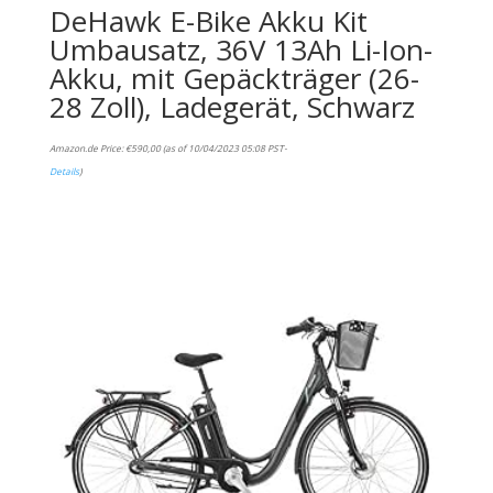
DeHawk E-Bike Akku Kit
Umbausatz, 36V 13Ah Li-Ion-
Akku, mit Gepäckträger (26-
28 Zoll), Ladegerät, Schwarz
Amazon.de Price:
€
590,00
(as of 10/04/2023 05:08 PST-
Details
)