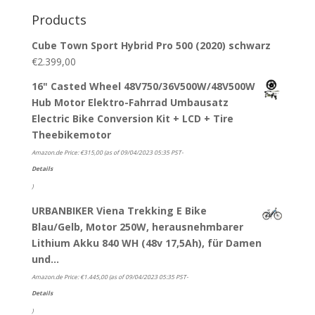
Products
Cube Town Sport Hybrid Pro 500 (2020) schwarz
€
2.399,00
16" Casted Wheel 48V750/36V500W/48V500W
Hub Motor Elektro-Fahrrad Umbausatz
Electric Bike Conversion Kit + LCD + Tire
Theebikemotor
Amazon.de Price:
€
315,00
(as of 09/04/2023 05:35 PST-
Details
)
URBANBIKER Viena Trekking E Bike
Blau/Gelb, Motor 250W, herausnehmbarer
Lithium Akku 840 WH (48v 17,5Ah), für Damen
und…
Amazon.de Price:
€
1.445,00
(as of 09/04/2023 05:35 PST-
Details
)