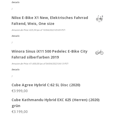
Details
)
Nilox E-Bike X1 New, Elektrisches Fahrrad
Faltend, Weis, One size
Amazon.de Price:
€
25,59
(as of 10/04/2023 05:09 PST-
Details
)
Winora Sinus iX11 500 Pedelec E-Bike City
Fahrrad silberfarben 2019
Amazon.de Price:
€
1.600,00
(as of 04/04/2023 04:13 PST-
Details
)
Cube Agree Hybrid C:62 SL Disc (2020)
€
3.999,00
Cube Kathmandu Hybrid EXC 625 (Herren) (2020)
grün
€
3.199,00