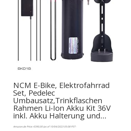
NCM E-Bike, Elektrofahrrad
Set, Pedelec
Umbausatz,Trinkflaschen
Rahmen Li-Ion Akku Kit 36V
inkl. Akku Halterung und…
Amazon.de Price:
€
390,00
(as of 10/04/2023 05:08 PST-