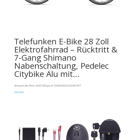
Telefunken E-Bike 28 Zoll
Elektrofahrrad – Rücktritt &
7-Gang Shimano
Nabenschaltung, Pedelec
Citybike Alu mit…
Amazon.de Price:
€
507,00
(as of 10/04/2023 05:08 PST-
Details
)