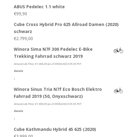
ABUS Pedelec 1.1 white
€
99,90
Cube Cross Hybrid Pro 625 Allroad Damen (2020)
schwarz
€
2.799,00
Winora Sima N7F 300 Pedelec E-Bike
Trekking Fahrrad schwarz 2019
Amazon.de Price:
€
1.066,00
(as of 09/04/2023 05:35 PST-
Details
)
Winora Sinus Tria N7f Eco Bosch Elektro
Fahrrad 2019 (50, Onyxschwarz)
Amazon.de Price:
€
1.900,00
(as of 09/04/2023 05:35 PST-
Details
)
Cube Kathmandu Hybrid 45 625 (2020)
€
3.999,00