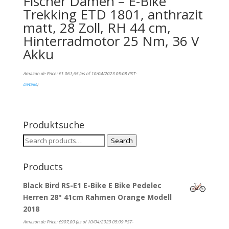
Fischer Damen – E-Bike
Trekking ETD 1801, anthrazit
matt, 28 Zoll, RH 44 cm,
Hinterradmotor 25 Nm, 36 V
Akku
Amazon.de Price:
€
1.061,65
(as of 10/04/2023 05:08 PST-
Details
)
Produktsuche
Search
Search
for:
Products
Black Bird RS-E1 E-Bike E Bike Pedelec
Herren 28" 41cm Rahmen Orange Modell
2018
Amazon.de Price:
€
907,00
(as of 10/04/2023 05:09 PST-