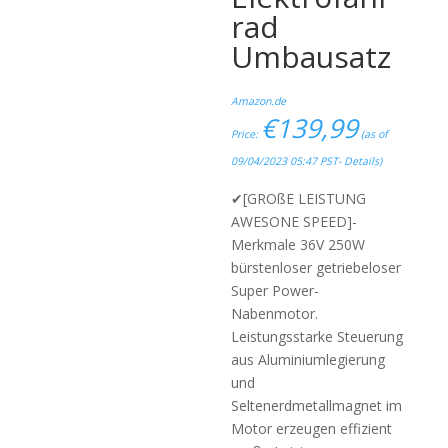
rad
Umbausatz
Amazon.de
€
139,99
Price:
(as of
09/04/2023 05:47 PST-
Details
)
✔[GROßE LEISTUNG
AWESONE SPEED]-
Merkmale 36V 250W
bürstenloser getriebeloser
Super Power-
Nabenmotor.
Leistungsstarke Steuerung
aus Aluminiumlegierung
und
Seltenerdmetallmagnet im
Motor erzeugen effizient