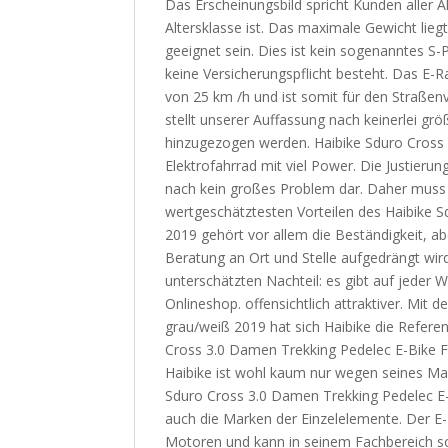
Das Erscheinungsbild spricht Kunden aller 
Altersklasse ist. Das maximale Gewicht lieg
geeignet sein. Dies ist kein sogenanntes S-
keine Versicherungspflicht besteht. Das E-R
von 25 km /h und ist somit für den Straßen
stellt unserer Auffassung nach keinerlei 
hinzugezogen werden. Haibike Sduro Cross
Elektrofahrrad mit viel Power. Die Justierun
nach kein großes Problem dar. Daher mus
wertgeschätztesten Vorteilen des Haibike 
2019 gehört vor allem die Beständigkeit, ab
Beratung an Ort und Stelle aufgedrängt wir
unterschätzten Nachteil: es gibt auf jeder 
Onlineshop. offensichtlich attraktiver. Mi
grau/weiß 2019 hat sich Haibike die Refe
Cross 3.0 Damen Trekking Pedelec E-Bike F
Haibike ist wohl kaum nur wegen seines Mark
Sduro Cross 3.0 Damen Trekking Pedelec E-B
auch die Marken der Einzelelemente. Der E-B
Motoren und kann in seinem Fachbereich sog