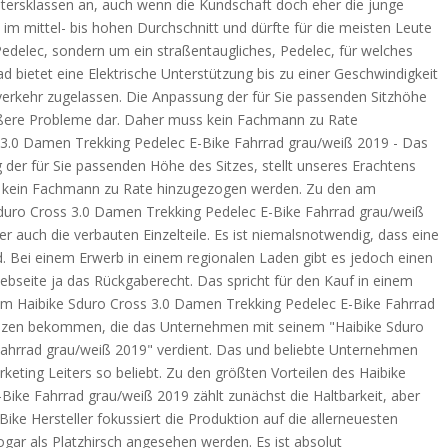
Altersklassen an, auch wenn die Kundschaft doch eher die junge
t im mittel- bis hohen Durchschnitt und dürfte für die meisten Leute
Pedelec, sondern um ein straßentaugliches, Pedelec, für welches
ad bietet eine Elektrische Unterstützung bis zu einer Geschwindigkeit
verkehr zugelassen. Die Anpassung der für Sie passenden Sitzhöhe
größere Probleme dar. Daher muss kein Fachmann zu Rate
 3.0 Damen Trekking Pedelec E-Bike Fahrrad grau/weiß 2019 - Das
g der für Sie passenden Höhe des Sitzes, stellt unseres Erachtens
s kein Fachmann zu Rate hinzugezogen werden. Zu den am
Sduro Cross 3.0 Damen Trekking Pedelec E-Bike Fahrrad grau/weiß
er auch die verbauten Einzelteile. Es ist niemalsnotwendig, dass eine
d. Bei einem Erwerb in einem regionalen Laden gibt es jedoch einen
Webseite ja das Rückgaberecht. Das spricht für den Kauf in einem
t dem Haibike Sduro Cross 3.0 Damen Trekking Pedelec E-Bike Fahrrad
renzen bekommen, die das Unternehmen mit seinem "Haibike Sduro
ahrrad grau/weiß 2019" verdient. Das und beliebte Unternehmen
eting Leiters so beliebt. Zu den größten Vorteilen des Haibike
ike Fahrrad grau/weiß 2019 zählt zunächst die Haltbarkeit, aber
ike Hersteller fokussiert die Produktion auf die allerneuesten
ar als Platzhirsch angesehen werden. Es ist absolut