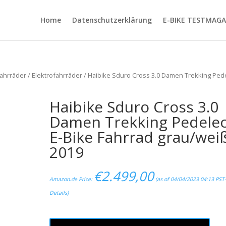
Home
Datenschutzerklärung
E-BIKE TESTMAGA
ahrräder
/
Elektrofahrräder
/ Haibike Sduro Cross 3.0 Damen Trekking Ped
Haibike Sduro Cross 3.0
Damen Trekking Pedele
E-Bike Fahrrad grau/wei
2019
€
2.499,00
Amazon.de Price:
(as of 04/04/2023 04:13 PST
Details
)