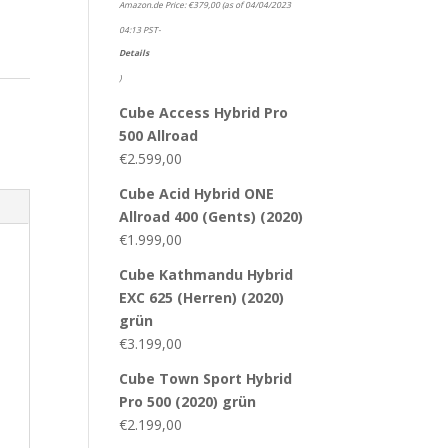
Amazon.de Price:
€
379,00
(as of 04/04/2023
04:13 PST-
Details
)
Cube Access Hybrid Pro
500 Allroad
€
2.599,00
Cube Acid Hybrid ONE
Allroad 400 (Gents) (2020)
€
1.999,00
Cube Kathmandu Hybrid
EXC 625 (Herren) (2020)
grün
€
3.199,00
Cube Town Sport Hybrid
Pro 500 (2020) grün
€
2.199,00