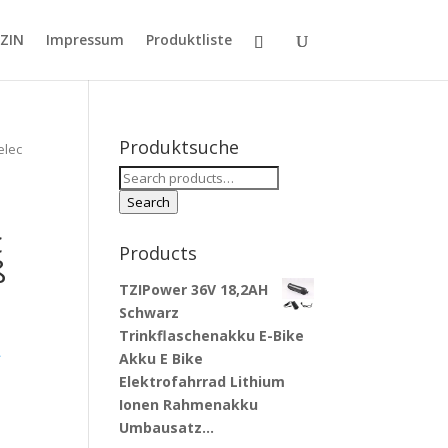
ZIN
Impressum
Produktliste
Produktsuche
elec
Search
for:
Search
c
Products
ß
TZIPower 36V 18,2AH
Schwarz
Trinkflaschenakku E-Bike
-
Akku E Bike
Elektrofahrrad Lithium
Ionen Rahmenakku
Umbausatz…