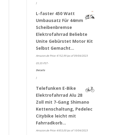
)
L-faster 450 Watt
Umbausatz Für 44mm
Scheibenbremse
Elektrofahrrad Beliebte
Unite Gebürstet Motor Kit
Selbst Gemacht…
Amazon.de Price:
€
152,99
(as of 09/04/2023
05:35 PST-
Details
)
Telefunken E-Bike
Elektrofahrrad Alu 28
Zoll mit 7-Gang Shimano
Kettenschaltung, Pedelec
Citybike leicht mit
Fahrradkorb…
Amazon.de Price:
€
453,00
(as of 10/04/2023