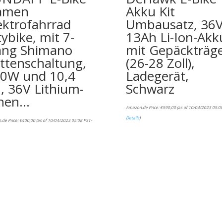
amen
Akku Kit
ektrofahrrad
Umbausatz, 36
tybike, mit 7-
13Ah Li-Ion-Akk
ng Shimano
mit Gepäckträg
ttenschaltung,
(26-28 Zoll),
0W und 10,4
Ladegerät,
, 36V Lithium-
Schwarz
nen…
Amazon.de Price:
€
590,00
(as of 10/04/2023 05:0
Details
)
.de Price:
€
400,00
(as of 10/04/2023 05:08 PST-