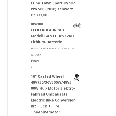
Cube Town Sport Hybrid
Pro 500 (2020) schwarz
€
2.399,00
BIWBIK
ELEKTROFAHRRAD
Modell GANTE 36V12AH
Lithium-Batterie
Amazon.de Price:
€
999,00
(as of 09/04/2023
05:47 PST-
Details
)
16" Casted Wheel
48V750/36V500W/48V5
00W Hub Motor Elektro-
Fahrrad Umbausatz
Electric Bike Conversion
Kit + LCD + Tire
Theebikemotor