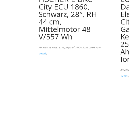
City ECU 1860,
D
Schwarz, 28″, RH
El
44 cm,
Ci
Mittelmotor 48
Ga
V/557 Wh
Ke
25
Amazon.de Price:
€
715,00
(as of 10/04/2023 05:08 PST-
Ah
Details
)
Io
Amazon
Details
)