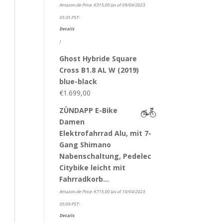
Amazon.de Price:
€
315,00
(as of 09/04/2023
05:35 PST-
Details
)
Ghost Hybride Square
Cross B1.8 AL W (2019)
blue-black
€
1.699,00
ZÜNDAPP E-Bike
Damen
Elektrofahrrad Alu, mit 7-
Gang Shimano
Nabenschaltung, Pedelec
Citybike leicht mit
Fahrradkorb…
Amazon.de Price:
€
715,00
(as of 10/04/2023
05:09 PST-
Details