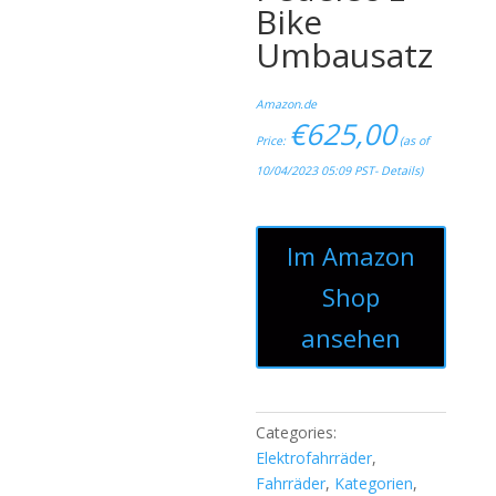
Bike
Umbausatz
Amazon.de
€
625,00
Price:
(as of
10/04/2023 05:09 PST-
Details
)
Im Amazon
Shop
ansehen
Categories:
Elektrofahrräder
,
Fahrräder
,
Kategorien
,