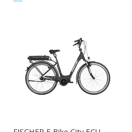
Details
)
FISCHER E-Bike City ECU