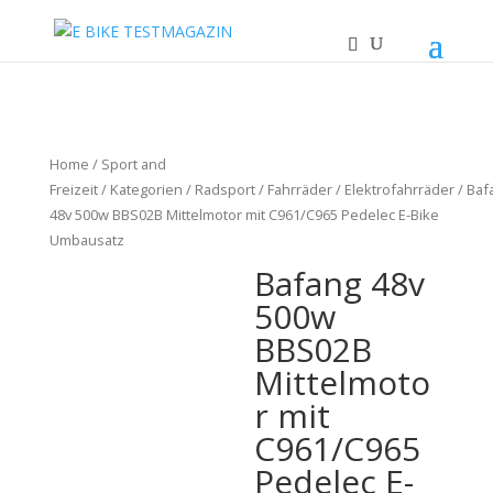
Home
/
Sport and
Freizeit
/
Kategorien
/
Radsport
/
Fahrräder
/
Elektrofahrräder
/ Baf
48v 500w BBS02B Mittelmotor mit C961/C965 Pedelec E-Bike
Umbausatz
Bafang 48v
500w
BBS02B
Mittelmoto
r mit
C961/C965
Pedelec E-