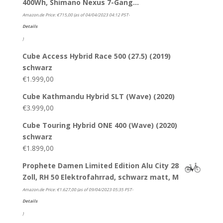
400Wh, Shimano Nexus 7-Gang…
Amazon.de Price:
€
715,00
(as of 04/04/2023 04:12 PST-
Details
)
Cube Access Hybrid Race 500 (27.5) (2019)
schwarz
€
1.999,00
Cube Kathmandu Hybrid SLT (Wave) (2020)
€
3.999,00
Cube Touring Hybrid ONE 400 (Wave) (2020)
schwarz
€
1.899,00
Prophete Damen Limited Edition Alu City 28
Zoll, RH 50 Elektrofahrrad, schwarz matt, M
Amazon.de Price:
€
1.627,00
(as of 09/04/2023 05:35 PST-
Details
)