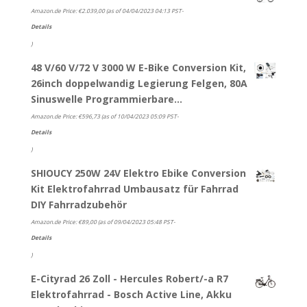
Amazon.de Price:
€
2.039,00
(as of 04/04/2023 04:13 PST-
Details
)
48 V/60 V/72 V 3000 W E-Bike Conversion Kit,
26inch doppelwandig Legierung Felgen, 80A
Sinuswelle Programmierbare…
Amazon.de Price:
€
596,73
(as of 10/04/2023 05:09 PST-
Details
)
SHIOUCY 250W 24V Elektro Ebike Conversion
Kit Elektrofahrrad Umbausatz für Fahrrad
DIY Fahrradzubehör
Amazon.de Price:
€
89,00
(as of 09/04/2023 05:48 PST-
Details
)
E-Cityrad 26 Zoll - Hercules Robert/-a R7
Elektrofahrrad - Bosch Active Line, Akku