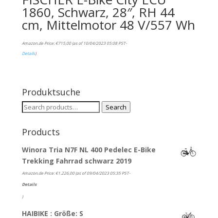
1860, Schwarz, 28″, RH 44
cm, Mittelmotor 48 V/557 Wh
Amazon.de Price:
€
715,00
(as of 10/04/2023 05:08 PST-
Details
)
Produktsuche
Search
Search
for:
Products
Winora Tria N7F NL 400 Pedelec E-Bike
Trekking Fahrrad schwarz 2019
Amazon.de Price:
€
1.226,00
(as of 09/04/2023 05:35 PST-
Details
)
HAIBIKE : Größe: S