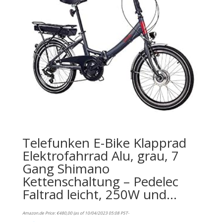
Telefunken E-Bike Klapprad
Elektrofahrrad Alu, grau, 7
Gang Shimano
Kettenschaltung – Pedelec
Faltrad leicht, 250W und…
Amazon.de Price:
€
480,00
(as of 10/04/2023 05:08 PST-