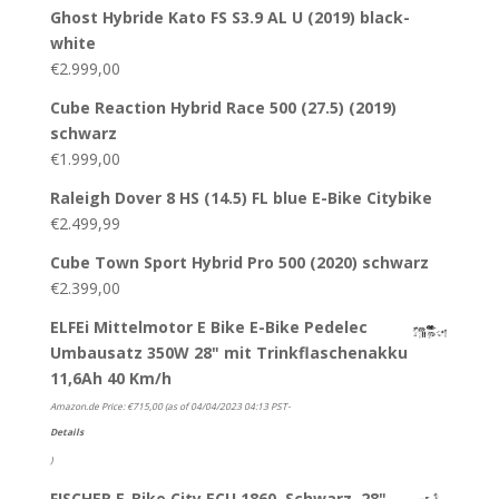
Ghost Hybride Kato FS S3.9 AL U (2019) black-
white
€
2.999,00
Cube Reaction Hybrid Race 500 (27.5) (2019)
schwarz
€
1.999,00
Raleigh Dover 8 HS (14.5) FL blue E-Bike Citybike
€
2.499,99
Cube Town Sport Hybrid Pro 500 (2020) schwarz
€
2.399,00
ELFEi Mittelmotor E Bike E-Bike Pedelec
Umbausatz 350W 28" mit Trinkflaschenakku
11,6Ah 40 Km/h
Amazon.de Price:
€
715,00
(as of 04/04/2023 04:13 PST-
Details
)
FISCHER E-Bike City ECU 1860, Schwarz, 28",