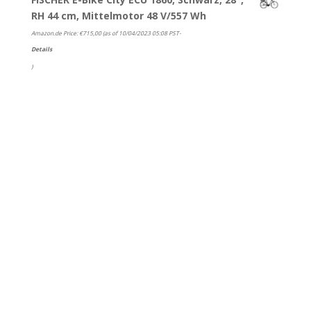
RH 44 cm, Mittelmotor 48 V/557 Wh
Amazon.de Price:
€
715,00
(as of 10/04/2023 05:08 PST-
Details
)