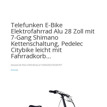
Telefunken E-Bike
Elektrofahrrad Alu 28 Zoll mit
7-Gang Shimano
Kettenschaltung, Pedelec
Citybike leicht mit
Fahrradkorb…
Amazon.de Price:
€
453,00
(as of 10/04/2023 05:08 PST-
Details
)