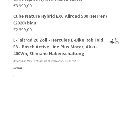
€
3.999,00
Cube Nature Hybrid EXC Allroad 500 (Herren)
(2020) blau
€
2.399,00
E-Faltrad 20 Zoll - Hercules E-Bike Rob Fold
F8 - Bosch Active Line Plus Motor, Akku
400Wh, Shimano Nabenschaltung
Amazon.de Price:
€
715,00
(as of 09/04/2023 05:35 PST-
Details
)