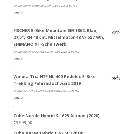
Amazon.de Price:
€
507,00
(as of 10/04/2023 05:09 PST-
Details
)
FISCHER E-Bike Mountain EM 1862, Blau,
27,5", RH 48 cm, Mittelmotor 48 V/ 557 Wh,
SHIMANO XT-Schaltwerk
Amazon.de Price:
€
1.471,68
(as of 10/04/2023 05:09 PST-
Details
)
Winora Tria N7F NL 400 Pedelec E-Bike
Trekking Fahrrad schwarz 2019
Amazon.de Price:
€
1.226,00
(as of 09/04/2023 05:35 PST-
Details
)
Cube Nuride Hybrid SL 625 Allroad (2020)
€
3.999,00
Cube Agree Hybrid C:62 SL (2018)