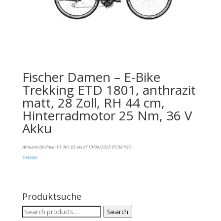
Fischer Damen – E-Bike
Trekking ETD 1801, anthrazit
matt, 28 Zoll, RH 44 cm,
Hinterradmotor 25 Nm, 36 V
Akku
Amazon.de Price:
€
1.061,65
(as of 10/04/2023 05:08 PST-
Details
)
Produktsuche
Search
Search