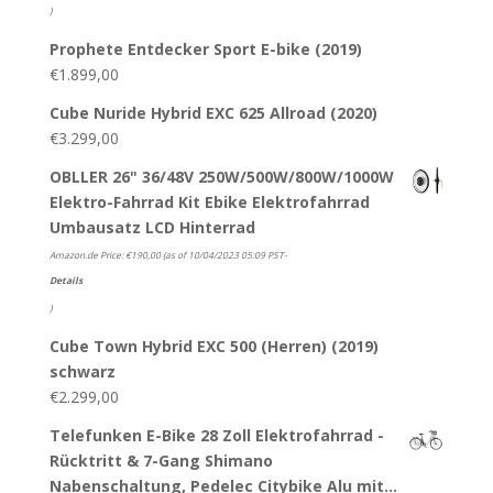
)
Prophete Entdecker Sport E-bike (2019)
€
1.899,00
Cube Nuride Hybrid EXC 625 Allroad (2020)
€
3.299,00
OBLLER 26" 36/48V 250W/500W/800W/1000W
Elektro-Fahrrad Kit Ebike Elektrofahrrad
Umbausatz LCD Hinterrad
Amazon.de Price:
€
190,00
(as of 10/04/2023 05:09 PST-
Details
)
Cube Town Hybrid EXC 500 (Herren) (2019)
schwarz
€
2.299,00
Telefunken E-Bike 28 Zoll Elektrofahrrad -
Rücktritt & 7-Gang Shimano
Nabenschaltung, Pedelec Citybike Alu mit…