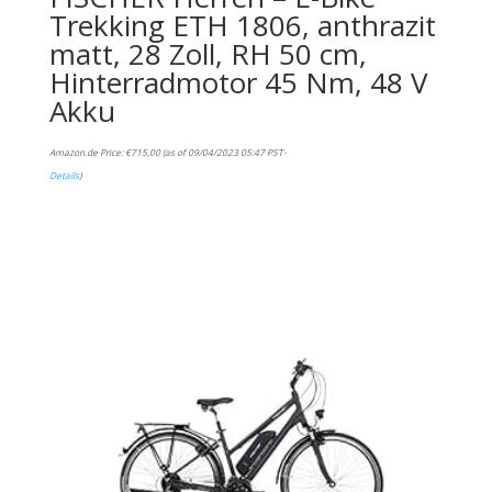
Trekking ETH 1806, anthrazit
matt, 28 Zoll, RH 50 cm,
Hinterradmotor 45 Nm, 48 V
Akku
Amazon.de Price:
€
715,00
(as of 09/04/2023 05:47 PST-
Details
)