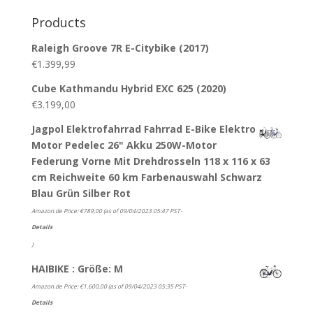
for:
Products
Raleigh Groove 7R E-Citybike (2017)
€
1.399,99
Cube Kathmandu Hybrid EXC 625 (2020)
€
3.199,00
Jagpol Elektrofahrrad Fahrrad E-Bike Elektro
Motor Pedelec 26" Akku 250W-Motor
Federung Vorne Mit Drehdrosseln 118 x 116 x 63
cm Reichweite 60 km Farbenauswahl Schwarz
Blau Grün Silber Rot
Amazon.de Price:
€
789,00
(as of 09/04/2023 05:47 PST-
Details
)
HAIBIKE : Größe: M
Amazon.de Price:
€
1.600,00
(as of 09/04/2023 05:35 PST-
Details