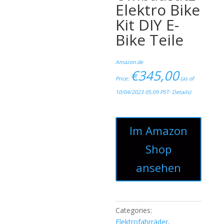
Elektro Bike
Kit DIY E-
Bike Teile
Amazon.de
€
345,00
Price:
(as of
10/04/2023 05:09 PST-
Details
)
Im Amazon
Shop
ansehen
Categories:
Elektrofahrräder
,