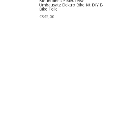
Mountainbike Mid-Drive
Umbausatz Elektro Bike Kit DIY E-
Bike Teile
€
345,00