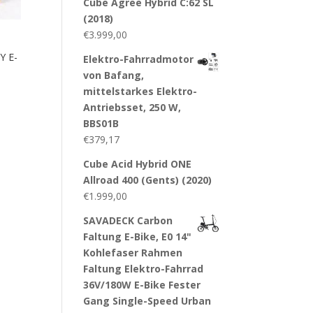
Cube Agree Hybrid C:62 SL
(2018)
€
3.999,00
Y E-
Elektro-Fahrradmotor
von Bafang,
mittelstarkes Elektro-
Antriebsset, 250 W,
BBS01B
€
379,17
Cube Acid Hybrid ONE
Allroad 400 (Gents) (2020)
€
1.999,00
SAVADECK Carbon
Faltung E-Bike, E0 14"
Kohlefaser Rahmen
Faltung Elektro-Fahrrad
36V/180W E-Bike Fester
Gang Single-Speed Urban