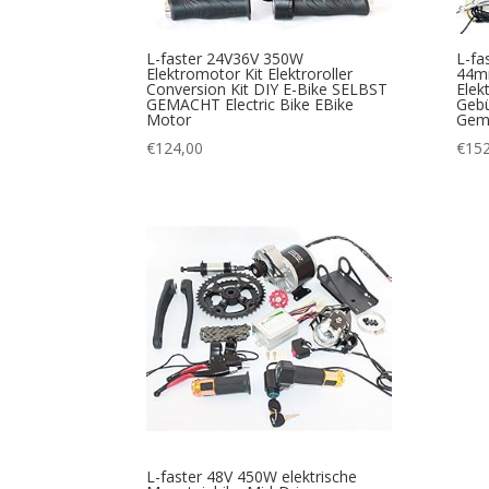
L-faster 24V36V 350W
L-fa
Elektromotor Kit Elektroroller
44m
Conversion Kit DIY E-Bike SELBST
Elek
GEMACHT Electric Bike EBike
Gebü
Motor
Gem
€
124,00
€
152
L-faster 48V 450W elektrische