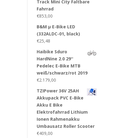
Track Mini City Faltbare
Fahrrad
€
853,00
B&M µ E-Bike LED
(332ALDC-01, black)
€
25,48
Haibike Sduro
HardNine 2.0 29''
Pedelec E-Bike MTB
weiß/schwarz/rot 2019
€
2.179,00
TZIPower 36V 25AH
Akkupack PVC E-Bike
Akku E Bike
Elektrofahrrad Lithium
Ionen Rahmenakku
Umbausatz Roller Scooter
€
409,00