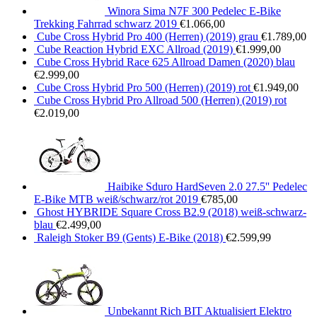
Winora Sima N7F 300 Pedelec E-Bike
Trekking Fahrrad schwarz 2019
€
1.066,00
Cube Cross Hybrid Pro 400 (Herren) (2019) grau
€
1.789,00
Cube Reaction Hybrid EXC Allroad (2019)
€
1.999,00
Cube Cross Hybrid Race 625 Allroad Damen (2020) blau
€
2.999,00
Cube Cross Hybrid Pro 500 (Herren) (2019) rot
€
1.949,00
Cube Cross Hybrid Pro Allroad 500 (Herren) (2019) rot
€
2.019,00
Haibike Sduro HardSeven 2.0 27.5'' Pedelec
E-Bike MTB weiß/schwarz/rot 2019
€
785,00
Ghost HYBRIDE Square Cross B2.9 (2018) weiß-schwarz-
blau
€
2.499,00
Raleigh Stoker B9 (Gents) E-Bike (2018)
€
2.599,99
Unbekannt Rich BIT Aktualisiert Elektro