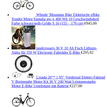
Whistle 'Mountain Bike Elektrische eBike
Yonder Motor Yamaha pw-x 400 Wh 10 Geschwindigkeit
Farbe schwarz/gelb Größe S 16 (155 – 170 cm)
€
945,00
landcrossers 36 V 10 Ah Fisch Lithium-
Akku für 350 W Electronic Fahrräder E-Bike
€
295,92
Lixada 26"* 1,95" Vorderrad Elektro Fahrrad
V Bremsnabe Motor Kit 36 V 240 Watt Leistungsstarke
Motor E-Bike Umrüstung mit Batterie
€
227,00