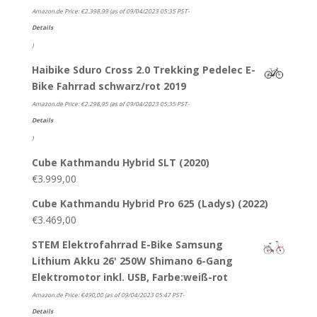
Amazon.de Price:
€
2.398,99
(as of 09/04/2023 05:35 PST-
Details
)
Haibike Sduro Cross 2.0 Trekking Pedelec E-
Bike Fahrrad schwarz/rot 2019
Amazon.de Price:
€
2.298,95
(as of 09/04/2023 05:35 PST-
Details
)
Cube Kathmandu Hybrid SLT (2020)
€
3.999,00
Cube Kathmandu Hybrid Pro 625 (Ladys) (2022)
€
3.469,00
STEM Elektrofahrrad E-Bike Samsung
Lithium Akku 26' 250W Shimano 6-Gang
Elektromotor inkl. USB, Farbe:weiß-rot
Amazon.de Price:
€
490,00
(as of 09/04/2023 05:47 PST-
Details