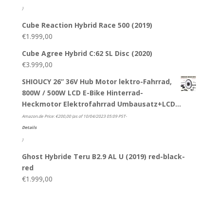
)
Cube Reaction Hybrid Race 500 (2019)
€
1.999,00
Cube Agree Hybrid C:62 SL Disc (2020)
€
3.999,00
SHIOUCY 26” 36V Hub Motor lektro-Fahrrad,
800W / 500W LCD E-Bike Hinterrad-
Heckmotor Elektrofahrrad Umbausatz+LCD…
Amazon.de Price:
€
200,00
(as of 10/04/2023 05:09 PST-
Details
)
Ghost Hybride Teru B2.9 AL U (2019) red-black-
red
€
1.999,00