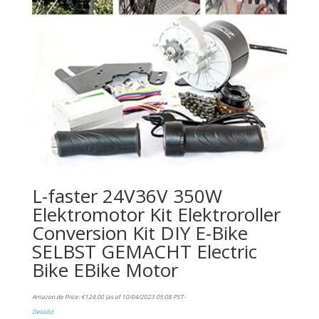
L-faster 24V36V 350W
Elektromotor Kit Elektroroller
Conversion Kit DIY E-Bike
SELBST GEMACHT Electric
Bike EBike Motor
Amazon.de Price:
€
124,00
(as of 10/04/2023 05:08 PST-
Details
)