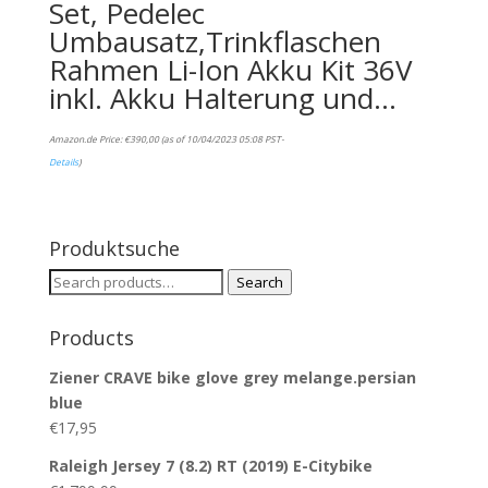
Set, Pedelec
Umbausatz,Trinkflaschen
Rahmen Li-Ion Akku Kit 36V
inkl. Akku Halterung und…
Amazon.de Price:
€
390,00
(as of 10/04/2023 05:08 PST-
Details
)
Produktsuche
Search
Search
for:
Products
Ziener CRAVE bike glove grey melange.persian
blue
€
17,95
Raleigh Jersey 7 (8.2) RT (2019) E-Citybike