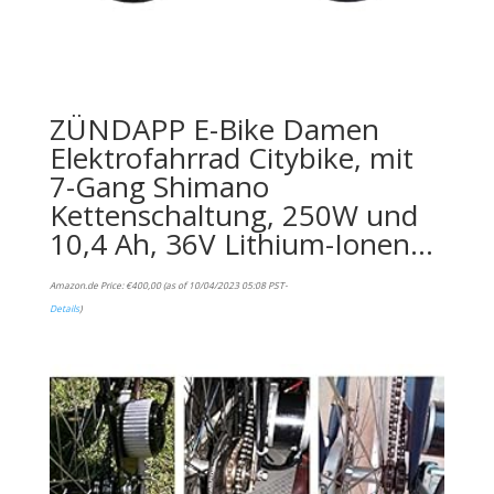
ZÜNDAPP E-Bike Damen
Elektrofahrrad Citybike, mit
7-Gang Shimano
Kettenschaltung, 250W und
10,4 Ah, 36V Lithium-Ionen…
Amazon.de Price:
€
400,00
(as of 10/04/2023 05:08 PST-
Details
)