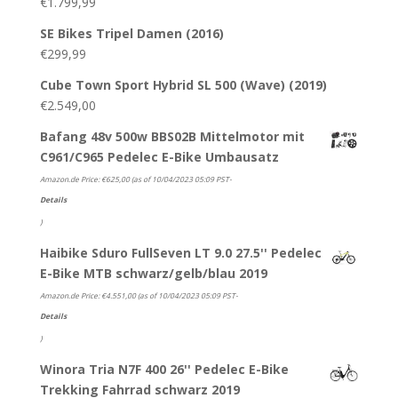
€
1.799,99
SE Bikes Tripel Damen (2016)
€
299,99
Cube Town Sport Hybrid SL 500 (Wave) (2019)
€
2.549,00
Bafang 48v 500w BBS02B Mittelmotor mit
C961/C965 Pedelec E-Bike Umbausatz
Amazon.de Price:
€
625,00
(as of 10/04/2023 05:09 PST-
Details
)
Haibike Sduro FullSeven LT 9.0 27.5'' Pedelec
E-Bike MTB schwarz/gelb/blau 2019
Amazon.de Price:
€
4.551,00
(as of 10/04/2023 05:09 PST-
Details
)
Winora Tria N7F 400 26'' Pedelec E-Bike
Trekking Fahrrad schwarz 2019