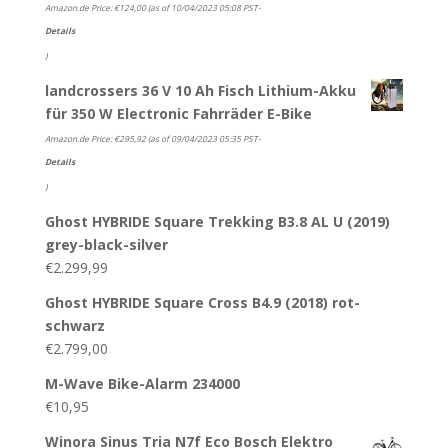
Amazon.de Price:
€
124,00
(as of 10/04/2023 05:08 PST-
Details
)
landcrossers 36 V 10 Ah Fisch Lithium-Akku
für 350 W Electronic Fahrräder E-Bike
Amazon.de Price:
€
295,92
(as of 09/04/2023 05:35 PST-
Details
)
Ghost HYBRIDE Square Trekking B3.8 AL U (2019)
grey-black-silver
€
2.299,99
Ghost HYBRIDE Square Cross B4.9 (2018) rot-
schwarz
€
2.799,00
M-Wave Bike-Alarm 234000
€
10,95
Winora Sinus Tria N7f Eco Bosch Elektro