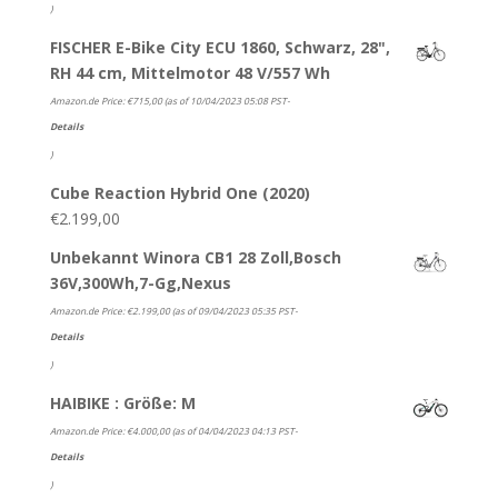
)
FISCHER E-Bike City ECU 1860, Schwarz, 28",
RH 44 cm, Mittelmotor 48 V/557 Wh
Amazon.de Price:
€
715,00
(as of 10/04/2023 05:08 PST-
Details
)
Cube Reaction Hybrid One (2020)
€
2.199,00
Unbekannt Winora CB1 28 Zoll,Bosch
36V,300Wh,7-Gg,Nexus
Amazon.de Price:
€
2.199,00
(as of 09/04/2023 05:35 PST-
Details
)
HAIBIKE : Größe: M
Amazon.de Price:
€
4.000,00
(as of 04/04/2023 04:13 PST-
Details
)