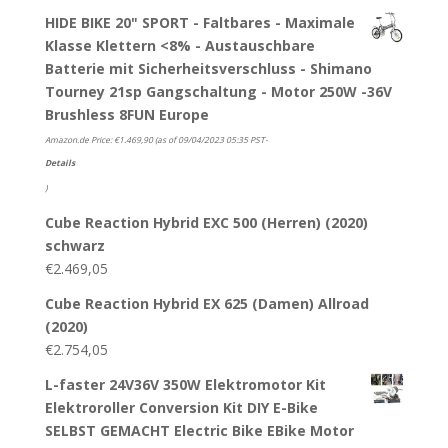
HIDE BIKE 20" SPORT - Faltbares - Maximale
Klasse Klettern <8% - Austauschbare
Batterie mit Sicherheitsverschluss - Shimano
Tourney 21sp Gangschaltung - Motor 250W -36V
Brushless 8FUN Europe
Amazon.de Price:
€
1.469,90
(as of 09/04/2023 05:35 PST-
Details
)
Cube Reaction Hybrid EXC 500 (Herren) (2020)
schwarz
€
2.469,05
Cube Reaction Hybrid EX 625 (Damen) Allroad
(2020)
€
2.754,05
L-faster 24V36V 350W Elektromotor Kit
Elektroroller Conversion Kit DIY E-Bike
SELBST GEMACHT Electric Bike EBike Motor