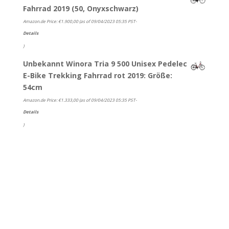
Fahrrad 2019 (50, Onyxschwarz)
Amazon.de Price:
€
1.900,00
(as of 09/04/2023 05:35 PST-
Details
)
Unbekannt Winora Tria 9 500 Unisex Pedelec
E-Bike Trekking Fahrrad rot 2019: Größe:
54cm
Amazon.de Price:
€
1.333,00
(as of 09/04/2023 05:35 PST-
Details
)