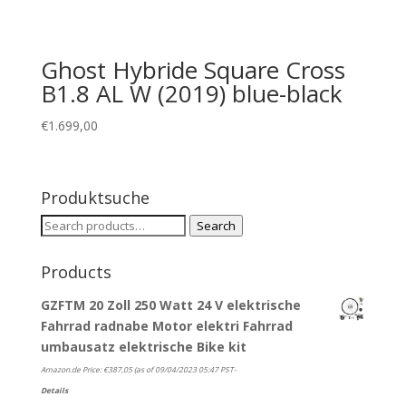
Ghost Hybride Square Cross
B1.8 AL W (2019) blue-black
€
1.699,00
Produktsuche
Search
Search
for:
Products
GZFTM 20 Zoll 250 Watt 24 V elektrische
Fahrrad radnabe Motor elektri Fahrrad
umbausatz elektrische Bike kit
Amazon.de Price:
€
387,05
(as of 09/04/2023 05:47 PST-
Details