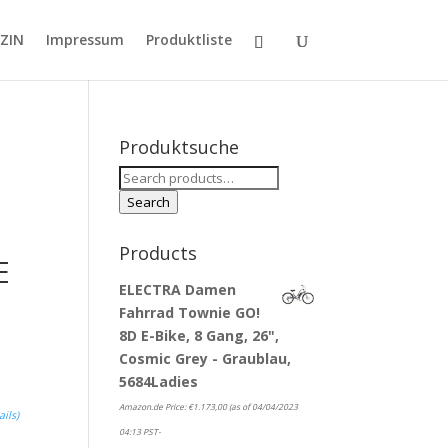
ZIN
Impressum
Produktliste
Produktsuche
Search
for:
Search
Products
E
ELECTRA Damen
Fahrrad Townie GO!
E
8D E-Bike, 8 Gang, 26",
Cosmic Grey - Graublau,
5684Ladies
Amazon.de Price:
€
1.173,00
(as of 04/04/2023
ails
)
04:13 PST-