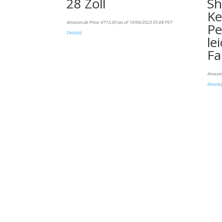
28 Zoll
Sh
Ke
Amazon.de Price:
€
715,00
(as of 10/04/2023 05:08 PST-
Pe
Details
)
le
Fa
Amazon
Details
)