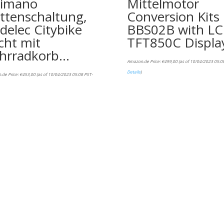
imano
Mittelmotor
ttenschaltung,
Conversion Kits
delec Citybike
BBS02B with LC
icht mit
TFT850C Displa
hrradkorb…
Amazon.de Price:
€
499,00
(as of 10/04/2023 05:0
Details
)
.de Price:
€
453,00
(as of 10/04/2023 05:08 PST-