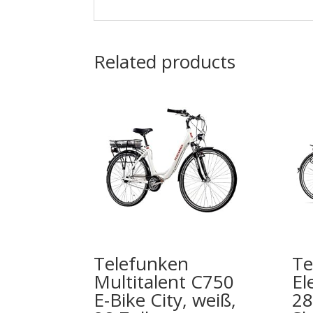
Related products
Telefunken
Te
Multitalent C750
El
E-Bike City, weiß,
28