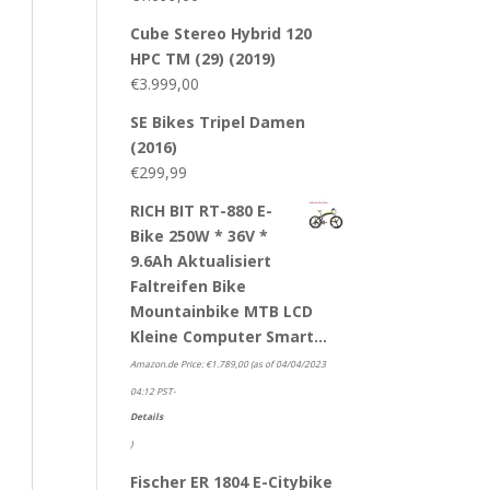
Cube Stereo Hybrid 120
HPC TM (29) (2019)
€
3.999,00
SE Bikes Tripel Damen
(2016)
€
299,99
RICH BIT RT-880 E-
Bike 250W * 36V *
9.6Ah Aktualisiert
Faltreifen Bike
Mountainbike MTB LCD
Kleine Computer Smart…
Amazon.de Price:
€
1.789,00
(as of 04/04/2023
04:12 PST-
Details
)
Fischer ER 1804 E-Citybike