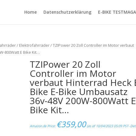
Home
Datenschutzerklärung
E-BIKE TESTMAGA
ahrräder
/
Elektrofahrräder
/ TZIPower 20 Zoll Controller im Motor verbaut
W-800Watt E Bike Kit…
TZIPower 20 Zoll
Controller im Motor
verbaut Hinterrad Heck 
Bike E-Bike Umbausatz
36v-48V 200W-800Watt 
Bike Kit…
€
359,00
Amazon.de Price:
(as of 10/04/2023 05:09 PST-
Det