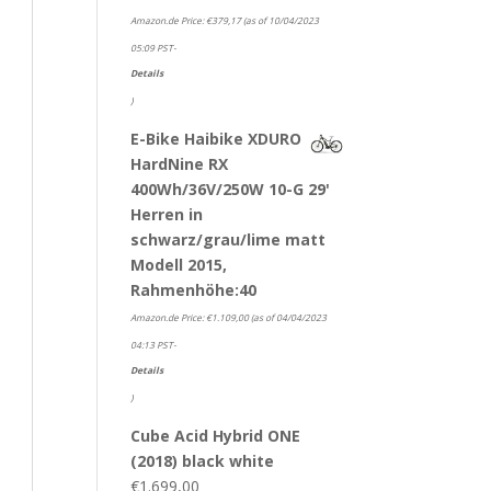
Amazon.de Price:
€
379,17
(as of 10/04/2023
05:09 PST-
Details
)
E-Bike Haibike XDURO
HardNine RX
400Wh/36V/250W 10-G 29'
Herren in
schwarz/grau/lime matt
Modell 2015,
Rahmenhöhe:40
Amazon.de Price:
€
1.109,00
(as of 04/04/2023
04:13 PST-
Details
)
Cube Acid Hybrid ONE
(2018) black white
€
1.699,00