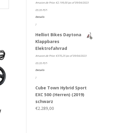
Amazon.de Price:
€
2.199,00
(as of 09/04/2023
05:35 PST-
Details
)
Helliot Bikes Daytona
Klappbares
Elektrofahrrad
Amazon.de Price:
€
370,25
(as of 09/04/2023
05:35 PST-
Details
)
Cube Town Hybrid Sport
EXC 500 (Herren) (2019)
schwarz
€
2.289,00
W