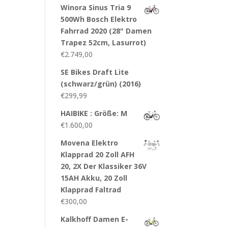
Winora Sinus Tria 9
500Wh Bosch Elektro
Fahrrad 2020 (28" Damen
Trapez 52cm, Lasurrot)
€
2.749,00
SE Bikes Draft Lite
(schwarz/grün) (2016)
€
299,99
HAIBIKE : Größe: M
€
1.600,00
Movena Elektro
Klapprad 20 Zoll AFH
20, 2X Der Klassiker 36V
15AH Akku, 20 Zoll
Klapprad Faltrad
€
300,00
Kalkhoff Damen E-