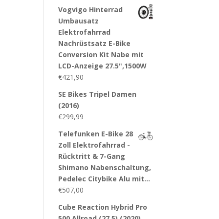
Vogvigo Hinterrad
Umbausatz
Elektrofahrrad
Nachrüstsatz E-Bike
Conversion Kit Nabe mit
LCD-Anzeige 27.5",1500W
€
421,90
SE Bikes Tripel Damen
(2016)
€
299,99
Telefunken E-Bike 28
Zoll Elektrofahrrad -
Rücktritt & 7-Gang
Shimano Nabenschaltung,
Pedelec Citybike Alu mit…
€
507,00
Cube Reaction Hybrid Pro
500 Allroad (27.5) (2020)