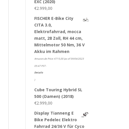
EXC (2020)
€
2.999,00
FISCHER E-Bike City
CITA 3.0,
Elektrofahrrad, mocca
matt, 28 Zoll, RH 44 cm,
Mittelmotor 50 Nm, 36 V
Akku im Rahmen
Amazon.de Price:
€
715,00
(as of 09/04/2023
05:47 PST-
Details
)
Cube Touring Hybrid SL
500 (Damen) (2018)
€
2.999,00
Display Tianneng E
Bike Pedelec Elektro
Fahrrad 24/36 V für Cyco