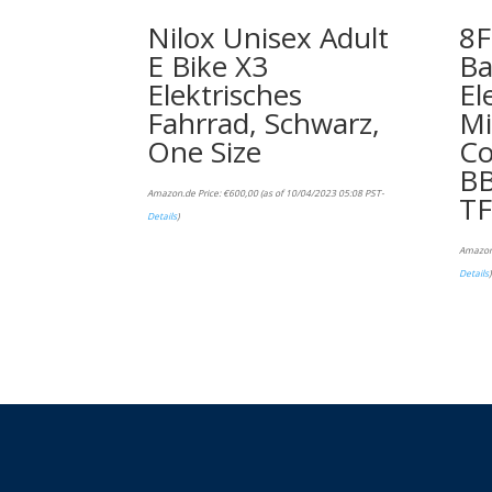
Nilox Unisex Adult
8
E Bike X3
Ba
Elektrisches
El
Fahrrad, Schwarz,
Mi
One Size
Co
BB
Amazon.de Price:
€
600,00
(as of 10/04/2023 05:08 PST-
TF
Details
)
Amazon
Details
)