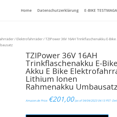
Home
Datenschutzerklärung
E-BIKE TESTMAGA
ahrräder
/
Elektrofahrräder
/ TZIPower 36V 16AH Trinkflaschenakku E-Bike
mbausatz
TZIPower 36V 16AH
Trinkflaschenakku E-Bik
Akku E Bike Elektrofahrr
Lithium Ionen
Rahmenakku Umbausat
€
201,00
Amazon.de Price:
(as of 04/04/2023 04:13 PST-
Det