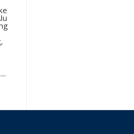
ke
lu
ang
,
8 PST-