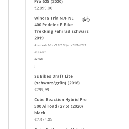
Pro 625 (2020)
€
2.899,00
Winora Tria N7F NL
400 Pedelec E-Bike
Trekking Fahrrad schwarz
2019
Amazon.de Price:
€
1.226,00
(as of 09/04/2023
05:35 PST-
Details
)
SE Bikes Draft Lite
(schwarz/grün) (2016)
€
299,99
Cube Reaction Hybrid Pro
500 Allroad (27.5) (2020)
black
€
2.374,05