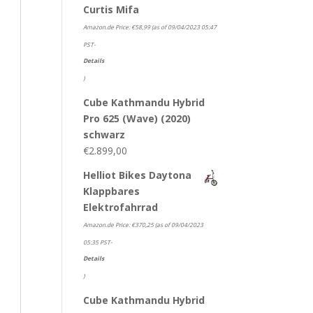
Curtis Mifa
Amazon.de Price:
€
58,99
(as of 09/04/2023 05:47
PST-
Details
)
Cube Kathmandu Hybrid
Pro 625 (Wave) (2020)
schwarz
€
2.899,00
Helliot Bikes Daytona
Klappbares
Elektrofahrrad
Amazon.de Price:
€
370,25
(as of 09/04/2023
05:35 PST-
Details
)
Cube Kathmandu Hybrid