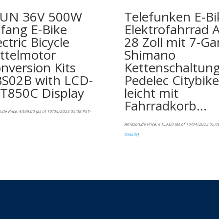
FUN 36V 500W
Telefunken E-Bi
fang E-Bike
Elektrofahrrad A
ectric Bicycle
28 Zoll mit 7-G
ttelmotor
Shimano
nversion Kits
Kettenschaltung
S02B with LCD-
Pedelec Citybike
T850C Display
leicht mit
Fahrradkorb…
.de Price:
€
499,00
(as of 10/04/2023 05:08 PST-
Amazon.de Price:
€
453,00
(as of 10/04/2023 05:0
Details
)