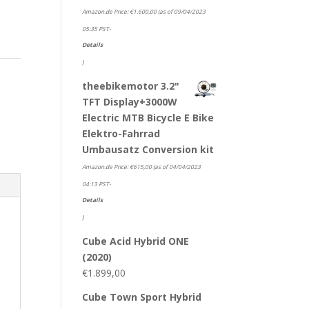
Amazon.de Price:
€
1.600,00
(as of 09/04/2023
05:35 PST-
Details
)
theebikemotor 3.2"
TFT Display+3000W
Electric MTB Bicycle E Bike
Elektro-Fahrrad
Umbausatz Conversion kit
Amazon.de Price:
€
615,00
(as of 04/04/2023
04:13 PST-
Details
)
Cube Acid Hybrid ONE
(2020)
€
1.899,00
Cube Town Sport Hybrid