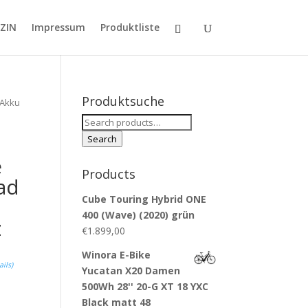
ZIN
Impressum
Produktliste
Produktsuche
 Akku
Search
for:
Search
e
Products
ad
Cube Touring Hybrid ONE
400 (Wave) (2020) grün
z
€
1.899,00
Winora E-Bike
ails
)
Yucatan X20 Damen
500Wh 28'' 20-G XT 18 YXC
Black matt 48