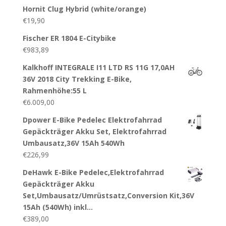
Hornit Clug Hybrid (white/orange)
€
19,90
Fischer ER 1804 E-Citybike
€
983,89
Kalkhoff INTEGRALE I11 LTD RS 11G 17,0AH
36V 2018 City Trekking E-Bike,
Rahmenhöhe:55 L
€
6.009,00
Dpower E-Bike Pedelec Elektrofahrrad
Gepäckträger Akku Set, Elektrofahrrad
Umbausatz,36V 15Ah 540Wh
€
226,99
DeHawk E-Bike Pedelec,Elektrofahrrad
Gepäckträger Akku
Set,Umbausatz/Umrüstsatz,Conversion Kit,36V
15Ah (540Wh) inkl…
€
389,00