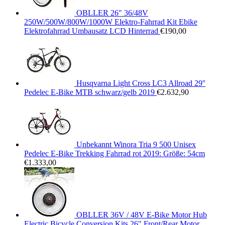
OBLLER 26" 36/48V
250W/500W/800W/1000W Elektro-Fahrrad Kit Ebike
Elektrofahrrad Umbausatz LCD Hinterrad
€
190,00
Husqvarna Light Cross LC3 Allroad 29''
Pedelec E-Bike MTB schwarz/gelb 2019
€
2.632,90
Unbekannt Winora Tria 9 500 Unisex
Pedelec E-Bike Trekking Fahrrad rot 2019: Größe: 54cm
€
1.333,00
OBLLER 36V / 48V E-Bike Motor Hub
Electric Bicycle Conversion Kits 26" Front/Rear Motor