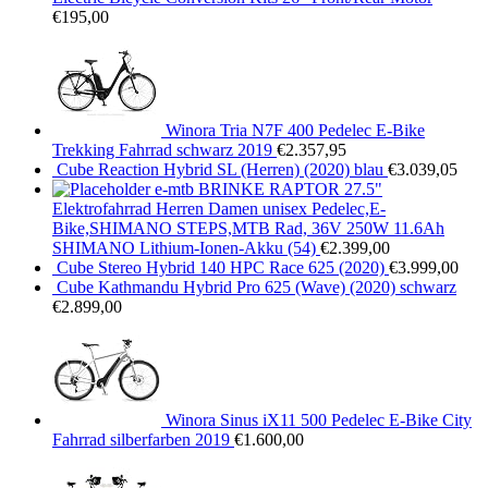
€
195,00
Winora Tria N7F 400 Pedelec E-Bike
Trekking Fahrrad schwarz 2019
€
2.357,95
Cube Reaction Hybrid SL (Herren) (2020) blau
€
3.039,05
e-mtb BRINKE RAPTOR 27.5"
Elektrofahrrad Herren Damen unisex Pedelec,E-
Bike,SHIMANO STEPS,MTB Rad, 36V 250W 11.6Ah
SHIMANO Lithium-Ionen-Akku (54)
€
2.399,00
Cube Stereo Hybrid 140 HPC Race 625 (2020)
€
3.999,00
Cube Kathmandu Hybrid Pro 625 (Wave) (2020) schwarz
€
2.899,00
Winora Sinus iX11 500 Pedelec E-Bike City
Fahrrad silberfarben 2019
€
1.600,00