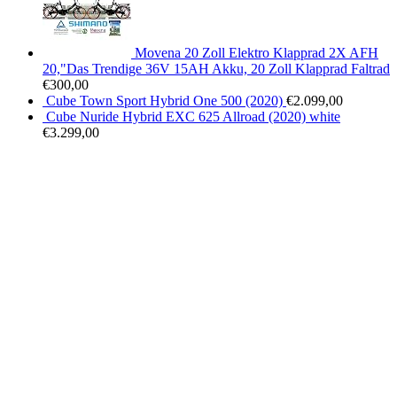
Movena 20 Zoll Elektro Klapprad 2X AFH
20,"Das Trendige 36V 15AH Akku, 20 Zoll Klapprad Faltrad
€
300,00
Cube Town Sport Hybrid One 500 (2020)
€
2.099,00
Cube Nuride Hybrid EXC 625 Allroad (2020) white
€
3.299,00