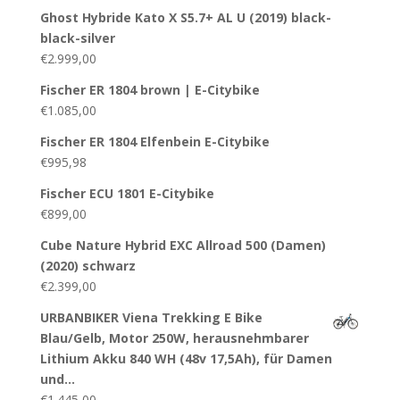
Ghost Hybride Kato X S5.7+ AL U (2019) black-
black-silver
€
2.999,00
Fischer ER 1804 brown | E-Citybike
€
1.085,00
Fischer ER 1804 Elfenbein E-Citybike
€
995,98
Fischer ECU 1801 E-Citybike
€
899,00
Cube Nature Hybrid EXC Allroad 500 (Damen)
(2020) schwarz
€
2.399,00
URBANBIKER Viena Trekking E Bike
Blau/Gelb, Motor 250W, herausnehmbarer
Lithium Akku 840 WH (48v 17,5Ah), für Damen
und…
€
1.445,00