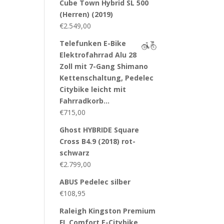
Cube Town Hybrid SL 500
(Herren) (2019)
€
2.549,00
Telefunken E-Bike
Elektrofahrrad Alu 28
Zoll mit 7-Gang Shimano
Kettenschaltung, Pedelec
Citybike leicht mit
Fahrradkorb…
€
715,00
Ghost HYBRIDE Square
Cross B4.9 (2018) rot-
schwarz
€
2.799,00
ABUS Pedelec silber
€
108,95
Raleigh Kingston Premium
FL Comfort E-Citybike