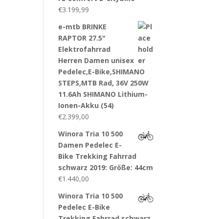
€
3.199,99
e-mtb BRINKE
RAPTOR 27.5"
Elektrofahrrad
Herren Damen unisex
Pedelec,E-Bike,SHIMANO
STEPS,MTB Rad, 36V 250W
11.6Ah SHIMANO Lithium-
Ionen-Akku (54)
€
2.399,00
Winora Tria 10 500
Damen Pedelec E-
Bike Trekking Fahrrad
schwarz 2019: Größe: 44cm
€
1.440,00
Winora Tria 10 500
Pedelec E-Bike
Trekking Fahrrad schwarz