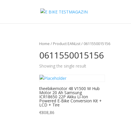
Home
/ Product EANList / 0611550015156
0611550015156
Showing the single result
theebikemotor 48 V1500 W Hub
Motor 20 Ah Samsung
ICR18650 22P Akku Li-Ion
Powered E-Bike Conversion Kit +
LCD + Tire
€
808,86