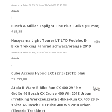
Amazon.de Price:
€
1.760,00
(as of 09/04/2023 05:35 PST-
Details
)
Busch & Müller Toplight Line Plus E-Bike (80 mm)
€
15,35
Husqvarna Light Tourer LT LTD Pedelec E-
Bike Trekking Fahrrad schwarz/orange 2019
Amazon.de Price:
€
2.999,00
(as of 09/04/2023 05:47 PST-
Details
)
Cube Access Hybrid EXC (27.5) (2019) blau
€
1.799,00
Atala B-Ware E-Bike Run CX 400 29 "9-v
Größe 46 Bosch CX Cruise 400 Wh 2018 Urban
(Trekking Werkzeugset)/E-Bike-Run CX 400 29 9-
s Size 46 Bosch CX Cruise 400 Wh 2018 Urban
(Electric Trekking)