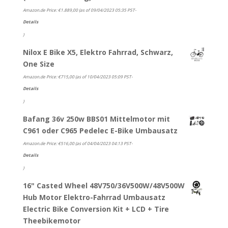
Amazon.de Price:
€
1.889,00
(as of 09/04/2023 05:35 PST-
Details
)
Nilox E Bike X5, Elektro Fahrrad, Schwarz,
One Size
Amazon.de Price:
€
715,00
(as of 10/04/2023 05:09 PST-
Details
)
Bafang 36v 250w BBS01 Mittelmotor mit
C961 oder C965 Pedelec E-Bike Umbausatz
Amazon.de Price:
€
516,00
(as of 04/04/2023 04:13 PST-
Details
)
16" Casted Wheel 48V750/36V500W/48V500W
Hub Motor Elektro-Fahrrad Umbausatz
Electric Bike Conversion Kit + LCD + Tire
Theebikemotor