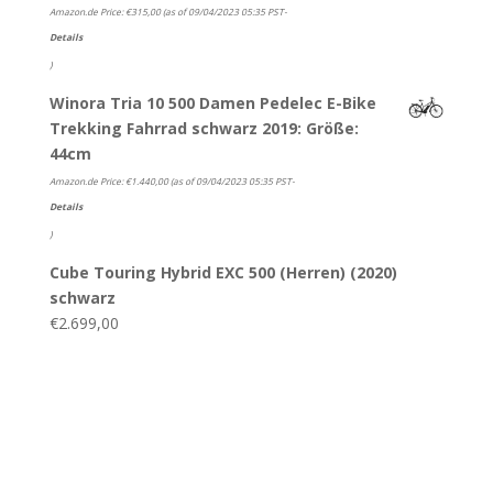
Amazon.de Price:
€
315,00
(as of 09/04/2023 05:35 PST-
Details
)
Winora Tria 10 500 Damen Pedelec E-Bike
Trekking Fahrrad schwarz 2019: Größe:
44cm
Amazon.de Price:
€
1.440,00
(as of 09/04/2023 05:35 PST-
Details
)
Cube Touring Hybrid EXC 500 (Herren) (2020)
schwarz
€
2.699,00