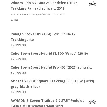
Winora Tria N7F 400 26'' Pedelec E-Bike
Trekking Fahrrad schwarz 2019
Amazon.de Price:
€
2.398,99
(as of 09/04/2023 05:35 PST-
Details
)
Raleigh Stoker B9 (13.4) (2019) blue E-
Trekkingbike
€
2.999,00
Cube Town Sport Hybrid SL 500 (Wave) (2019)
€
2.549,00
Cube Town Sport Hybrid Pro 400 (2020) schwarz
€
2.199,00
Ghost HYBRIDE Square Trekking B3.8 AL W (2019)
grey-black-silver
€
2.299,99
RAYMON E-Seven Trailray 7.0 27.5'' Pedelec
E-Bike MTB schwarz/blau 2019