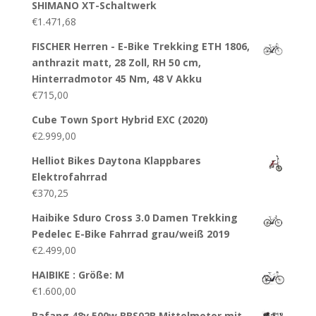
SHIMANO XT-Schaltwerk
€
1.471,68
FISCHER Herren - E-Bike Trekking ETH 1806,
anthrazit matt, 28 Zoll, RH 50 cm,
Hinterradmotor 45 Nm, 48 V Akku
€
715,00
Cube Town Sport Hybrid EXC (2020)
€
2.999,00
Helliot Bikes Daytona Klappbares
Elektrofahrrad
€
370,25
Haibike Sduro Cross 3.0 Damen Trekking
Pedelec E-Bike Fahrrad grau/weiß 2019
€
2.499,00
HAIBIKE : Größe: M
€
1.600,00
Bafang 48v 500w BBS02B Mittelmotor mit