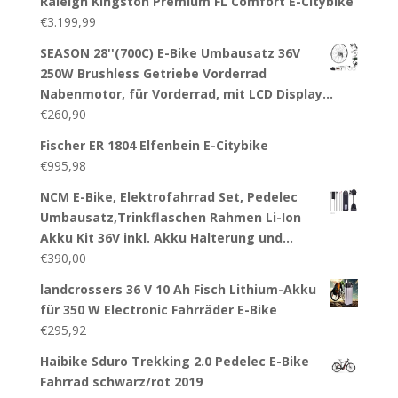
Raleigh Kingston Premium FL Comfort E-Citybike
€
3.199,99
SEASON 28''(700C) E-Bike Umbausatz 36V
250W Brushless Getriebe Vorderrad
Nabenmotor, für Vorderrad, mit LCD Display…
€
260,90
Fischer ER 1804 Elfenbein E-Citybike
€
995,98
NCM E-Bike, Elektrofahrrad Set, Pedelec
Umbausatz,Trinkflaschen Rahmen Li-Ion
Akku Kit 36V inkl. Akku Halterung und…
€
390,00
landcrossers 36 V 10 Ah Fisch Lithium-Akku
für 350 W Electronic Fahrräder E-Bike
€
295,92
Haibike Sduro Trekking 2.0 Pedelec E-Bike
Fahrrad schwarz/rot 2019