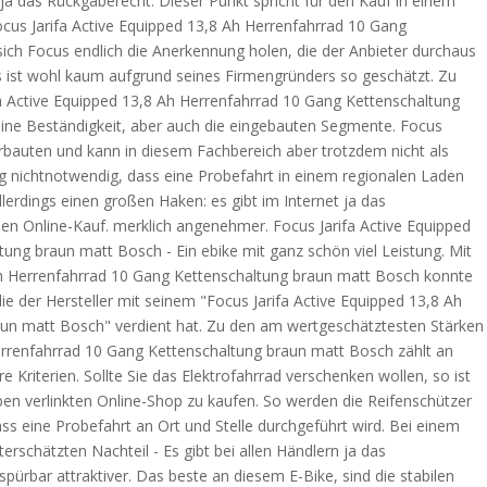
t ja das Rückgaberecht. Dieser Punkt spricht für den Kauf in einem
ocus Jarifa Active Equipped 13,8 Ah Herrenfahrrad 10 Gang
ich Focus endlich die Anerkennung holen, die der Anbieter durchaus
ist wohl kaum aufgrund seines Firmengründers so geschätzt. Zu
a Active Equipped 13,8 Ah Herrenfahrrad 10 Gang Kettenschaltung
eine Beständigkeit, aber auch die eingebauten Segmente. Focus
rbauten und kann in diesem Fachbereich aber trotzdem nicht als
g nichtnotwendig, dass eine Probefahrt in einem regionalen Laden
allerdings einen großen Haken: es gibt im Internet ja das
den Online-Kauf. merklich angenehmer. Focus Jarifa Active Equipped
ung braun matt Bosch - Ein ebike mit ganz schön viel Leistung. Mit
Ah Herrenfahrrad 10 Gang Kettenschaltung braun matt Bosch konnte
ie der Hersteller mit seinem "Focus Jarifa Active Equipped 13,8 Ah
un matt Bosch" verdient hat. Zu den am wertgeschätztesten Stärken
Herrenfahrrad 10 Gang Kettenschaltung braun matt Bosch zählt an
re Kriterien. Sollte Sie das Elektrofahrrad verschenken wollen, so ist
oben verlinkten Online-Shop zu kaufen. So werden die Reifenschützer
ass eine Probefahrt an Ort und Stelle durchgeführt wird. Bei einem
erschätzten Nachteil - Es gibt bei allen Händlern ja das
spürbar attraktiver. Das beste an diesem E-Bike, sind die stabilen