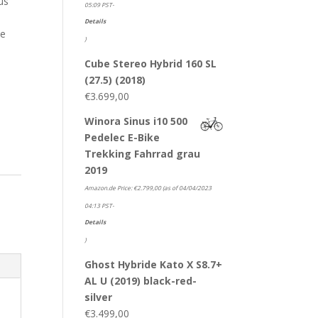
us
05:09 PST-
Details
ie
)
Cube Stereo Hybrid 160 SL
(27.5) (2018)
€
3.699,00
Winora Sinus i10 500
Pedelec E-Bike
Trekking Fahrrad grau
2019
Amazon.de Price:
€
2.799,00
(as of 04/04/2023
04:13 PST-
Details
)
Ghost Hybride Kato X S8.7+
AL U (2019) black-red-
silver
€
3.499,00