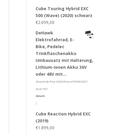
Cube Touring Hybrid EXC
500 (Wave) (2020) schwarz
€
2.699,00
DeHawk
Elektrofahrrad, E-
Bike, Pedelec
Trinkflaschenakku
Umbausatz mit Halterung,
Lithium-Ionen Akku 36V
oder 48V mit…
Amazon.de Price:
€
329,00
(as of 09/04/2023
05:47 PST-
Details
)
Cube Reaction Hybrid EXC
(2019)
€
1.899,00