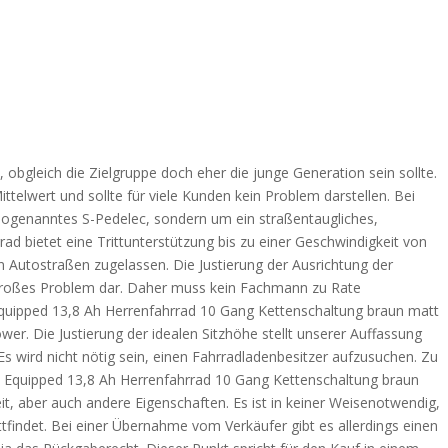
, obgleich die Zielgruppe doch eher die junge Generation sein sollte.
ttelwert und sollte für viele Kunden kein Problem darstellen. Bei
 sogenanntes S-Pedelec, sondern um ein straßentaugliches,
rad bietet eine Trittunterstützung bis zu einer Geschwindigkeit von
n Autostraßen zugelassen. Die Justierung der Ausrichtung der
 großes Problem dar. Daher muss kein Fachmann zu Rate
Equipped 13,8 Ah Herrenfahrrad 10 Gang Kettenschaltung braun matt
wer. Die Justierung der idealen Sitzhöhe stellt unserer Auffassung
 Es wird nicht nötig sein, einen Fahrradladenbesitzer aufzusuchen. Zu
ve Equipped 13,8 Ah Herrenfahrrad 10 Gang Kettenschaltung braun
t, aber auch andere Eigenschaften. Es ist in keiner Weisenotwendig,
tfindet. Bei einer Übernahme vom Verkäufer gibt es allerdings einen