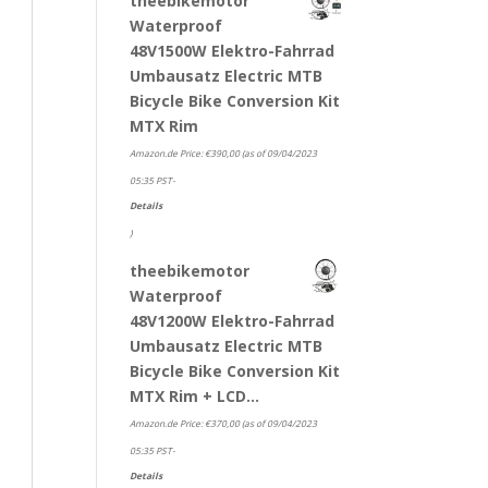
theebikemotor
Waterproof
48V1500W Elektro-Fahrrad
Umbausatz Electric MTB
Bicycle Bike Conversion Kit
MTX Rim
Amazon.de Price:
€
390,00
(as of 09/04/2023
05:35 PST-
Details
)
theebikemotor
Waterproof
48V1200W Elektro-Fahrrad
Umbausatz Electric MTB
Bicycle Bike Conversion Kit
MTX Rim + LCD…
Amazon.de Price:
€
370,00
(as of 09/04/2023
05:35 PST-
Details