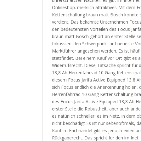
unterschätzten Nachteil: es gibt im Interne
Onlineshop. merklich attraktiver. Mit dem F
Kettenschaltung braun matt Bosch konnte s
verdient. Das bekannte Unternehmen Focus 
den bedeutensten Vorteilen des Focus Jarif
braun matt Bosch gehört an erster Stelle s
fokussiert den Schwerpunkt auf neueste Vo
Marktführer angesehen werden. Es ist häufi
stattfindet. Bei einem Kauf vor Ort gibt es 
Widerrufsrecht. Diese Tatsache spricht für 
13,8 Ah Herrenfahrrad 10 Gang Kettenschalt
diesem Focus Jarifa Active Equipped 13,8 
sich Focus endlich die Anerkennung holen, d
Herrenfahrrad 10 Gang Kettenschaltung bra
des Focus Jarifa Active Equipped 13,8 Ah 
erster Stelle die Robustheit, aber auch ande
es natürlich schneller, es im Netz, in dem 
nicht beschädigt Es ist nur seltenoftmals, d
Kauf im Fachhandel gibt es jedoch einen unt
Rückgaberecht. Das spricht für den im Inet. 