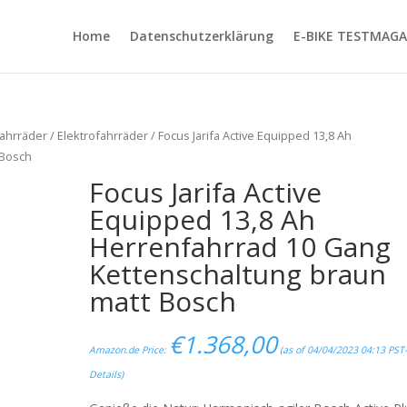
Home
Datenschutzerklärung
E-BIKE TESTMAGA
ahrräder
/
Elektrofahrräder
/ Focus Jarifa Active Equipped 13,8 Ah
 Bosch
Focus Jarifa Active
Equipped 13,8 Ah
Herrenfahrrad 10 Gang
Kettenschaltung braun
matt Bosch
€
1.368,00
Amazon.de Price:
(as of 04/04/2023 04:13 PST
Details
)