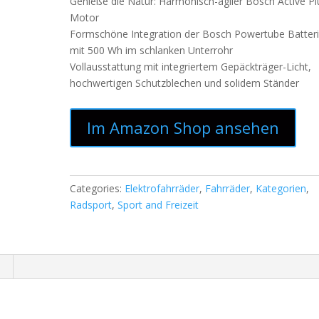
Genieße die Natur: Harmonisch-agiler Bosch Active Pl
Motor
Formschöne Integration der Bosch Powertube Batter
mit 500 Wh im schlanken Unterrohr
Vollausstattung mit integriertem Gepäckträger-Licht,
hochwertigen Schutzblechen und solidem Ständer
Im Amazon Shop ansehen
Categories:
Elektrofahrräder
,
Fahrräder
,
Kategorien
,
Radsport
,
Sport and Freizeit