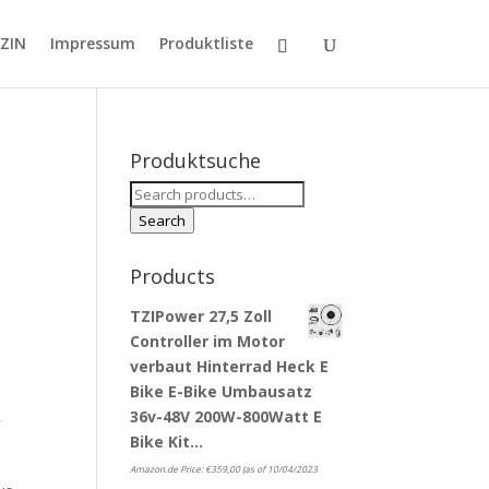
ZIN
Impressum
Produktliste
Produktsuche
Search
for:
Search
Products
TZIPower 27,5 Zoll
Controller im Motor
verbaut Hinterrad Heck E
Bike E-Bike Umbausatz
36v-48V 200W-800Watt E
-
Bike Kit…
Amazon.de Price:
€
359,00
(as of 10/04/2023