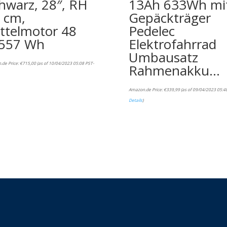
hwarz, 28″, RH
13Ah 633Wh mi
 cm,
Gepäckträger
ttelmotor 48
Pedelec
557 Wh
Elektrofahrrad
Umbausatz
.de Price:
€
715,00
(as of 10/04/2023 05:08 PST-
Rahmenakku…
Amazon.de Price:
€
339,99
(as of 09/04/2023 05:4
Details
)