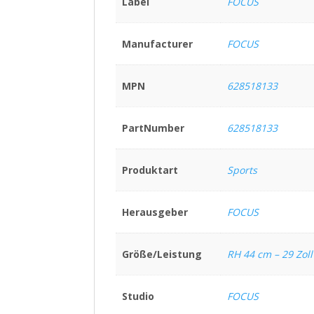
Label
FOCUS
Manufacturer
FOCUS
MPN
628518133
PartNumber
628518133
Produktart
Sports
Herausgeber
FOCUS
Größe/Leistung
RH 44 cm – 29 Zoll
Studio
FOCUS