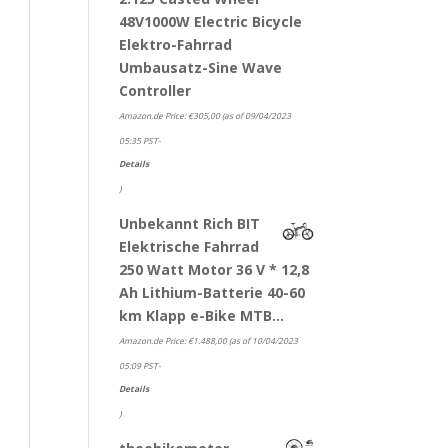
48V1000W Electric Bicycle
Elektro-Fahrrad
Umbausatz-Sine Wave
Controller
Amazon.de Price:
€
305,00
(as of 09/04/2023
05:35 PST-
Details
)
Unbekannt Rich BIT
Elektrische Fahrrad
250 Watt Motor 36 V * 12,8
Ah Lithium-Batterie 40-60
km Klapp e-Bike MTB…
Amazon.de Price:
€
1.488,00
(as of 10/04/2023
05:09 PST-
Details
)