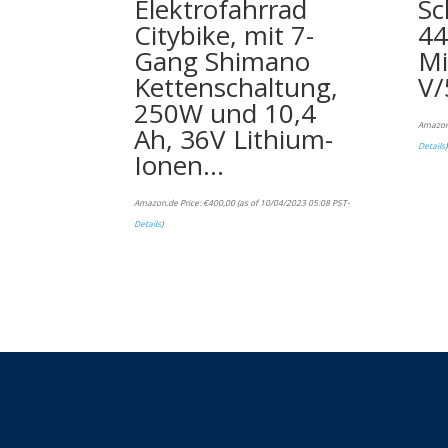
Elektrofahrrad
Sc
Citybike, mit 7-
44
Gang Shimano
Mi
Kettenschaltung,
V/
250W und 10,4
Amazon
Ah, 36V Lithium-
Details
)
Ionen…
Amazon.de Price:
€
400,00
(as of 10/04/2023 05:08 PST-
Details
)