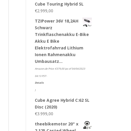
Cube Touring Hybrid SL
€
2.999,00
TZIPower 36V 18,2AH
Schwarz
Trinkflaschenakku E-Bike
Akku E Bike
Elektrofahrrad Lithium
Ionen Rahmenakku
Umbausatz…
Amazon.de Price:
€
379,00
(as of 04/04/2023
04:13 PST-
Details
)
Cube Agree Hybrid C:62 SL
Disc (2020)
€
3.999,00
theebikemotor 20" x
2.125 Casted Wheel