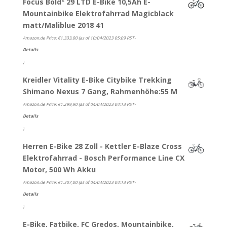
Focus Bold² 29 LTD E-Bike 10,5Ah E-
Mountainbike Elektrofahrrad Magicblack
matt/Maliblue 2018 41
Amazon.de Price:
€
1.333,00
(as of 10/04/2023 05:09 PST-
Details
)
Kreidler Vitality E-Bike Citybike Trekking
Shimano Nexus 7 Gang, Rahmenhöhe:55 M
Amazon.de Price:
€
1.299,90
(as of 04/04/2023 04:13 PST-
Details
)
Herren E-Bike 28 Zoll - Kettler E-Blaze Cross
Elektrofahrrad - Bosch Performance Line CX
Motor, 500 Wh Akku
Amazon.de Price:
€
1.307,00
(as of 04/04/2023 04:13 PST-
Details
)
E-Bike, Fatbike, FC Gredos, Mountainbike,