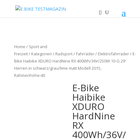
Home
/
Sport and
Freizeit
/
Kategorien
/
Radsport
/
Fahrräder
/
Elektrofahrräder
/ E-
Bike Haibike XDURO HardNine RX 400Wh/36V/250W 10-G 29′
Herren in schwarz/grau/lime matt Modell 2015,
Rahmenhöhe:40
E-Bike
Haibike
XDURO
HardNine
RX
400Wh/36V/