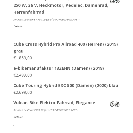
250 W, 36 V, Heckmotor, Pedelec, Damenrad,
Herrenfahrrad
Amazon.de Price:
€
1.190,00
(as of 04/04/2023 04:13 PST-
Details
)
Cube Cross Hybrid Pro Allroad 400 (Herren) (2019)
grau
€
1.869,00
e-bikemanufaktur 13ZEHN (Damen) (2018)
€
2.499,00
Cube Touring Hybrid EXC 500 (Damen) (2020) blau
€
2.699,00
Vulcan-Bike Elektro-Fahrrad, Elegance
Amazon.de Price:
€
580,00
(as of 09/04/2023 05:35 PST-
Details
)