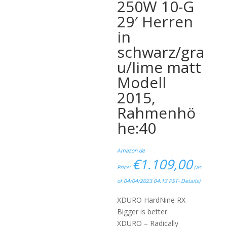
250W 10-G
29′ Herren
in
schwarz/gra
u/lime matt
Modell
2015,
Rahmenhö
he:40
Amazon.de
€
1.109,00
Price:
(as
of 04/04/2023 04:13 PST-
Details
)
XDURO HardNine RX
Bigger is better
XDURO – Radically