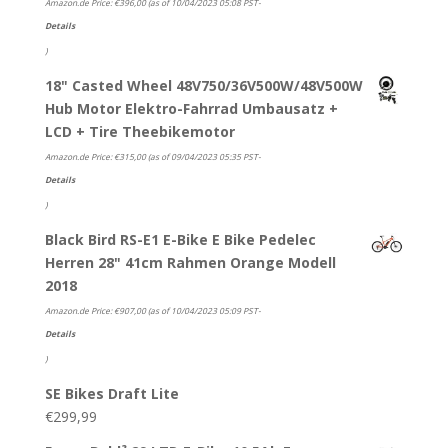
Amazon.de Price:
€
396,00
(as of 10/04/2023 05:08 PST-
Details
)
18" Casted Wheel 48V750/36V500W/48V500W
Hub Motor Elektro-Fahrrad Umbausatz +
LCD + Tire Theebikemotor
Amazon.de Price:
€
315,00
(as of 09/04/2023 05:35 PST-
Details
)
Black Bird RS-E1 E-Bike E Bike Pedelec
Herren 28" 41cm Rahmen Orange Modell
2018
Amazon.de Price:
€
907,00
(as of 10/04/2023 05:09 PST-
Details
)
SE Bikes Draft Lite
€
299,99