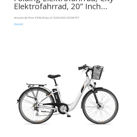
Elektrofahrrad, 20” Inch…
Amazon.de Price:
€
396,00
(as of 10/04/2023 05:08 PST-
Details
)