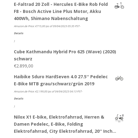
E-Faltrad 20 Zoll - Hercules E-Bike Rob Fold
F8 - Bosch Active Line Plus Motor, Akku
400Wh, Shimano Nabenschaltung
Amazon.de Price:
€
715,00
(as of 09/04/2023 05:35 PST-
Details
)
Cube Kathmandu Hybrid Pro 625 (Wave) (2020)
schwarz
€
2.899,00
Haibike Sduro HardSeven 4.0 27.5'' Pedelec
E-Bike MTB grau/schwarz/grün 2019
Amazon.de Price:
€
2.199,00
(as of 04/04/2023 04:13 PST-
Details
)
Nilox X1 E-bike, Elektrofahrrad, Herren &
Damen Pedelec, E-Bike, Folding
Elektrofahrrad, City Elektrofahrrad, 20'' Inch…