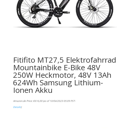
Fitifito MT27,5 Elektrofahrrad
Mountainbike E-Bike 48V
250W Heckmotor, 48V 13Ah
624Wh Samsung Lithium-
Ionen Akku
Amazon.de Price:
€
616,00
(as of 10/04/2023 05:09 PST-
Details
)