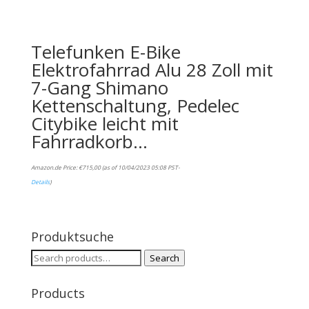
Telefunken E-Bike
Elektrofahrrad Alu 28 Zoll mit
7-Gang Shimano
Kettenschaltung, Pedelec
Citybike leicht mit
Fahrradkorb…
Amazon.de Price:
€
715,00
(as of 10/04/2023 05:08 PST-
Details
)
Produktsuche
Search
Search
for:
Products