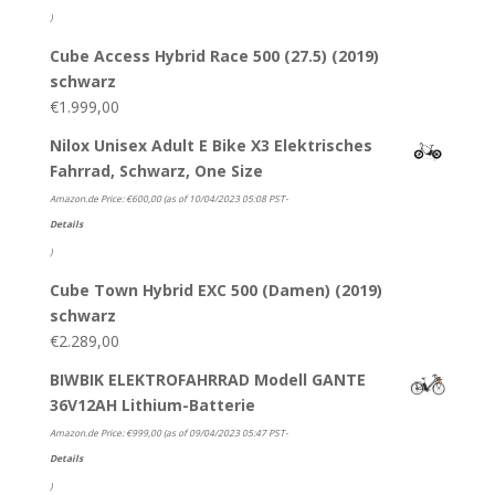
)
Cube Access Hybrid Race 500 (27.5) (2019)
schwarz
€
1.999,00
Nilox Unisex Adult E Bike X3 Elektrisches
Fahrrad, Schwarz, One Size
Amazon.de Price:
€
600,00
(as of 10/04/2023 05:08 PST-
Details
)
Cube Town Hybrid EXC 500 (Damen) (2019)
schwarz
€
2.289,00
BIWBIK ELEKTROFAHRRAD Modell GANTE
36V12AH Lithium-Batterie
Amazon.de Price:
€
999,00
(as of 09/04/2023 05:47 PST-
Details
)