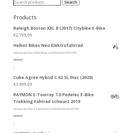
Search
Search
for:
Products
Raleigh Boston XXL 8 (2017) Citybike E-Bike
€
2.799,99
Helliot Bikes Neo Elektrofahrrad
Amazon.de Price:
€
400,89
(as of 09/04/2023 05:47 PST-
Details
)
Cube Agree Hybrid C:62 SL Disc (2020)
€
3.999,00
RAYMON E-Tourray 7.0 Pedelec E-Bike
Trekking Fahrrad schwarz 2019
Amazon.de Price:
€
1.653,00
(as of 09/04/2023 05:35 PST-
Details
)