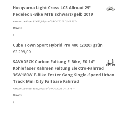
Husqvarna Light Cross LC3 Allroad 29''
Pedelec E-Bike MTB schwarz/gelb 2019
Amazon.de Price:
€
2.632,90
(as of 09/04/2023 05:47 PST-
Details
)
Cube Town Sport Hybrid Pro 400 (2020) grün
€
2.299,00
SAVADECK Carbon Faltung E-Bike, E0 14"
Kohlefaser Rahmen Faltung Elektro-Fahrrad
36V/180W E-Bike Fester Gang Single-Speed Urban
Track Mini City Faltbare Fahrrad
Amazon.de Price:
€
853,00
(as of 04/04/2023 04:13 PST-
Details
)