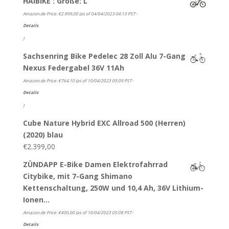
HAIBIKE : Größe: L
Amazon.de Price:
€
2.999,00
(as of 04/04/2023 04:13 PST-
Details
)
Sachsenring Bike Pedelec 28 Zoll Alu 7-Gang
Nexus Federgabel 36V 11Ah
Amazon.de Price:
€
764,10
(as of 10/04/2023 05:09 PST-
Details
)
Cube Nature Hybrid EXC Allroad 500 (Herren)
(2020) blau
€
2.399,00
ZÜNDAPP E-Bike Damen Elektrofahrrad
Citybike, mit 7-Gang Shimano
Kettenschaltung, 250W und 10,4 Ah, 36V Lithium-
Ionen…
Amazon.de Price:
€
400,00
(as of 10/04/2023 05:08 PST-
Details