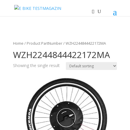
Home
/ Product PartNumber / WZH2244844422172MA
WZH2244844422172MA
Showing the single result