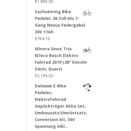
€
1.889,00
Sachsenring Bike
Pedelec 28 Zoll Alu 7-
Gang Nexus Federgabel
36V 11Ah
€
764,10
Winora Sinus Tria
N7eco Bosch Elektro
Fahrrad 2019 (28" Einrohr
54cm, Quarz)
€
2.199,00
DeHawk E-Bike
Pedelec,
Elektrofahrrad
Gepäckträger Akku Set,
Umbausatz/Umrüstsatz,
Conversion Kit, 36V
Spannung inkl…