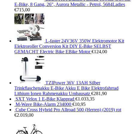
E-Bike, 8 Gang, 26", Aurora Metallic - Petrol, 5684Ladies
€
715,00
L-faster 24V36V 350W Elektromotor Kit
Elektroroller Conversion Kit DIY E-Bike SELBST
GEMACHT Electric Bike EBike Motor
€
124,00
TZIPower 36V 13AH Silber
Trinkflaschenakku E-Bike Akku E Bike Elektrofahrrad
Lithium Ionen Rahmenakku Umbausatz
€
281,90
SXT Velox 1 E-Bike Klapprad
€
1.033,35
M-Wave Bike-Alarm 234000
€
10,95
Cube Cross Hybrid Pro Allroad 500 (Herren) (2019) rot
€
2.019,00