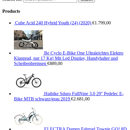
Products
Cube Acid 240 Hybrid Youth (24) (2020)
€
1.799,00
Be Cyclo E-Bike One Ultraleichtes Elektro
Klapprad, nur 17 Kg! Mit Led Display, Handyhalter und
Scheibenbremsen
€
889,00
Haibike Sduro FullNine 3.0 29'' Pedelec E-
Bike MTB schwarz/grau 2019
€
2.681,00
ELECTRA Damen Fahrrad Townie GO! 8D