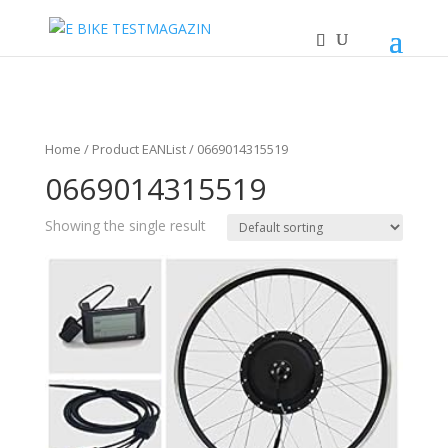
Home
/ Product EANList / 0669014315519
0669014315519
Showing the single result